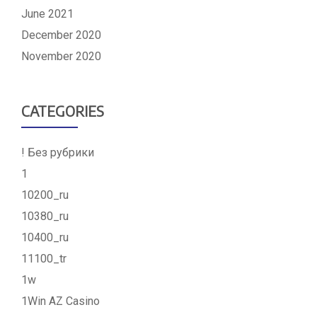
June 2021
December 2020
November 2020
CATEGORIES
! Без рубрики
1
10200_ru
10380_ru
10400_ru
11100_tr
1w
1Win AZ Casino