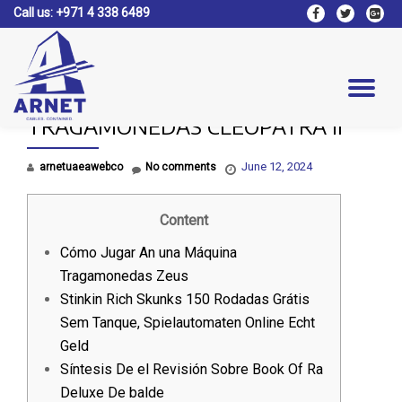
Call us:
+971 4 338 6489
fa-
fa-
fa-
facebook
twitter
google
Skip
plus-
to
square
content
Tog
TRAGAMONEDAS CLEOPATRA II
nav
June 12, 2024
arnetuaeawebco
No comments
Content
Cómo Jugar An una Máquina
Tragamonedas Zeus
Stinkin Rich Skunks 150 Rodadas Grátis
Sem Tanque, Spielautomaten Online Echt
Geld
Síntesis De el Revisión Sobre Book Of Ra
Deluxe De balde