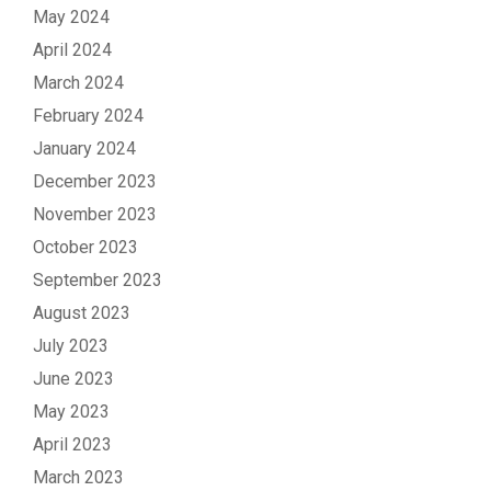
May 2024
April 2024
March 2024
February 2024
January 2024
December 2023
November 2023
October 2023
September 2023
August 2023
July 2023
June 2023
May 2023
April 2023
March 2023