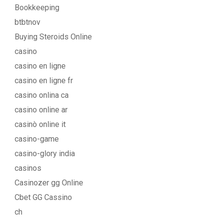
Bookkeeping
btbtnov
Buying Steroids Online
casino
casino en ligne
casino en ligne fr
casino onlina ca
casino online ar
casinò online it
casino-game
casino-glory india
casinos
Casinozer gg Online
Cbet GG Cassino
ch