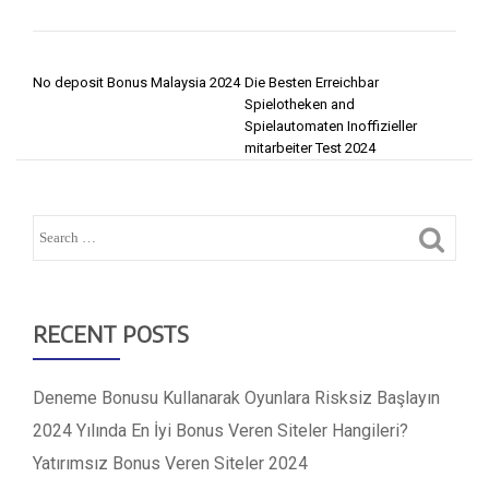
POST NAVIGATION
No deposit Bonus Malaysia 2024
Die Besten Erreichbar
Spielotheken and
Spielautomaten Inoffizieller
mitarbeiter Test 2024
RECENT POSTS
Deneme Bonusu Kullanarak Oyunlara Risksiz Başlayın
2024 Yılında En İyi Bonus Veren Siteler Hangileri?
Yatırımsız Bonus Veren Siteler 2024