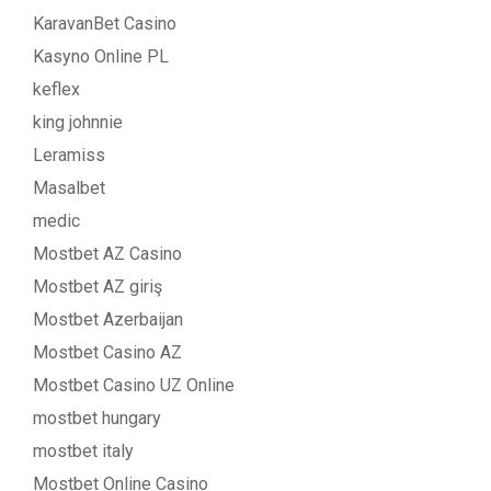
KaravanBet Casino
Kasyno Online PL
keflex
king johnnie
Leramiss
Masalbet
medic
Mostbet AZ Casino
Mostbet AZ giriş
Mostbet Azerbaijan
Mostbet Casino AZ
Mostbet Casino UZ Online
mostbet hungary
mostbet italy
Mostbet Online Casino