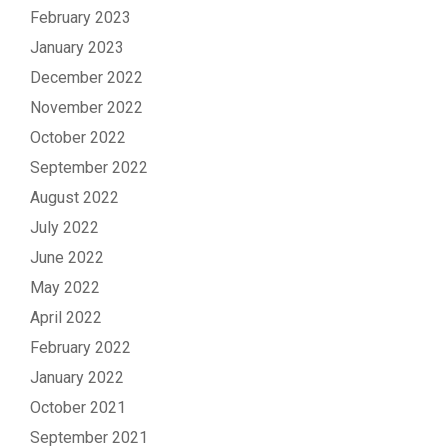
February 2023
January 2023
December 2022
November 2022
October 2022
September 2022
August 2022
July 2022
June 2022
May 2022
April 2022
February 2022
January 2022
October 2021
September 2021