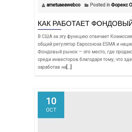
arnetuaeawebco
Posted in
Форекс О
КАК РАБОТАЕТ ФОНДОВЫ
В США за эту функцию отвечает Комиссия
общий регулятор Евросоюза ESMA и нацио
Фондовый рынок — это место, где продаю
среди инвесторов благодаря тому, что зд
Read
заработав на
[…]
more
about
Как
работает
10
фондовый
OCT
рынок