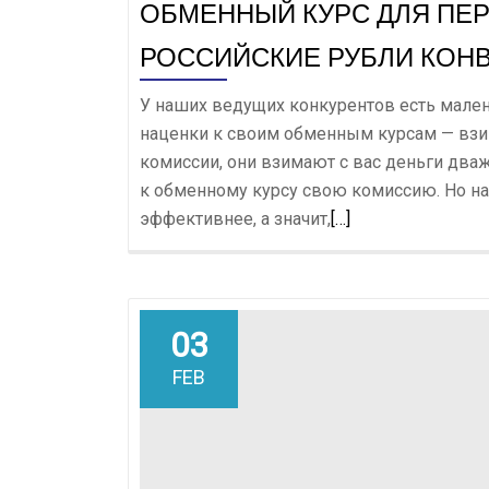
ОБМЕННЫЙ КУРС ДЛЯ ПЕР
РОССИЙСКИЕ РУБЛИ КОНВ
У наших ведущих конкурентов есть мале
наценки к своим обменным курсам — взим
комиссии, они взимают с вас деньги два
к обменному курсу свою комиссию. Но н
Read
эффективнее, а значит,
[…]
more
about
Обменный
курс
03
для
FEB
перевода
1
доллара
США