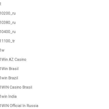
1
10200_ru
10380_ru
10400_ru
11100_tr
1w
1Win AZ Casino
1Win Brasil
1win Brazil
1WIN Casino Brasil
1win India
1WIN Official In Russia