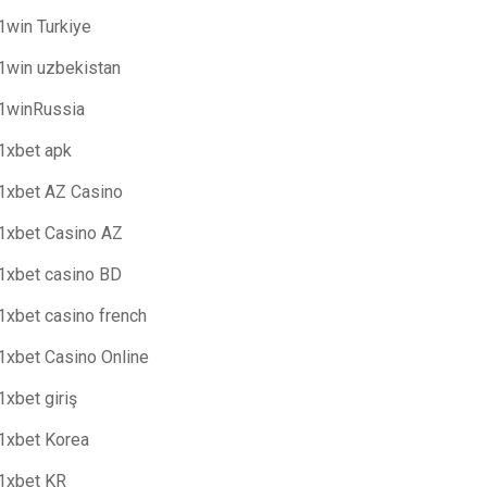
1win Turkiye
1win uzbekistan
1winRussia
1xbet apk
1xbet AZ Casino
1xbet Casino AZ
1xbet casino BD
1xbet casino french
1xbet Casino Online
1xbet giriş
1xbet Korea
1xbet KR