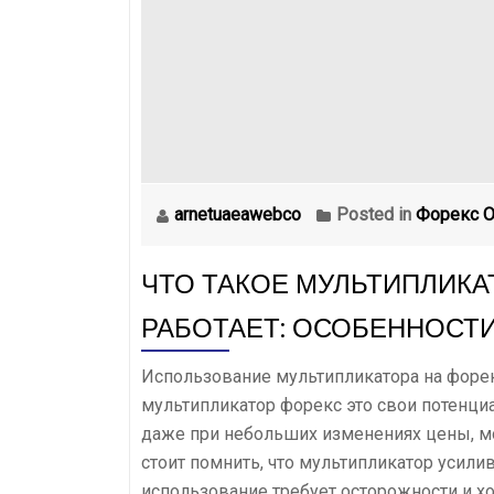
в
российские
рубли
Конвертировать
USD
RUB
arnetuaeawebco
Posted in
Форекс О
ЧТО ТАКОЕ МУЛЬТИПЛИКАТ
РАБОТАЕТ: ОСОБЕННОСТИ
Использование мультипликатора на форе
мультипликатор форекс это свои потенци
даже при небольших изменениях цены, м
стоит помнить, что мультипликатор усилив
использование требует осторожности и х