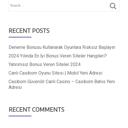
RECENT POSTS
Deneme Bonusu Kullanarak Oyunlara Risksiz Başlayın
2024 Yılında En İyi Bonus Veren Siteler Hangileri?
Yatırımsız Bonus Veren Siteler 2024
Canlı Casibom Oyunu Sitesi | Mobil Yeni Adresi
Casibom Güvenilir Canli Casino – Casibom Bahis Yeni
Adresi
RECENT COMMENTS