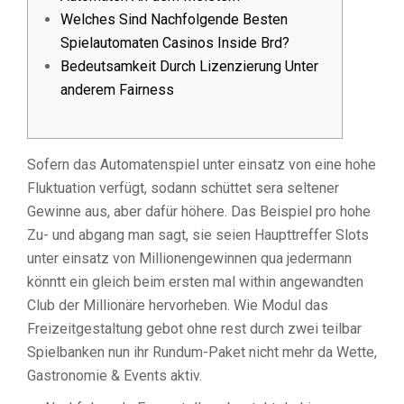
Welches Sind Nachfolgende Besten
Spielautomaten Casinos Inside Brd?
Bedeutsamkeit Durch Lizenzierung Unter
anderem Fairness
Sofern das Automatenspiel unter einsatz von eine hohe
Fluktuation verfügt, sodann schüttet sera seltener
Gewinne aus, aber dafür höhere. Das Beispiel pro hohe
Zu- und abgang man sagt, sie seien Haupttreffer Slots
unter einsatz von Millionengewinnen qua jedermann
könntt ein gleich beim ersten mal within angewandten
Club der Millionäre hervorheben.
Wie Modul das
Freizeitgestaltung gebot ohne rest durch zwei teilbar
Spielbanken nun ihr Rundum-Paket nicht mehr da Wette,
Gastronomie & Events aktiv.