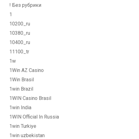
! Без рубрики
1
10200_ru
10380_ru
10400_ru
11100_tr
1w
1Win AZ Casino
1Win Brasil
1win Brazil
1WIN Casino Brasil
1win India
1WIN Official In Russia
1win Turkiye
1win uzbekistan