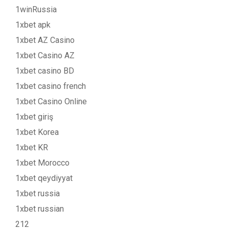
1winRussia
1xbet apk
1xbet AZ Casino
1xbet Casino AZ
1xbet casino BD
1xbet casino french
1xbet Casino Online
1xbet giriş
1xbet Korea
1xbet KR
1xbet Morocco
1xbet qeydiyyat
1xbet russia
1xbet russian
212