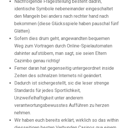
Nachfolgende Fragestellung besteht dadrin,
identische Symbole nebeneinander eingeschaltet
den Mangeln bei anders nach rechter hand nach
bekommen (diese Glücksspiele haben pauschal fünf
Glätten).
Sofern dies drum geht, angewandten bequemen
Weg zum Vortragen durch Online-Spielautomaten
dahinter aufstöbern, man sagt, sie seien Eltern
Сazimbo genau richtig!
Ferner daran hat gegenseitig untergeordnet inside
Zeiten des schnalzen Internets nil geändert.
Dadurch ist sichergestellt, sic die leser strenge
Standards für jedes Sportlichkeit,
Unzweifelhaftigkeit unter anderem
verantwortungsbewusstes Aufführen zu herzen
nehmen.
Wir haben euch bereits erklärt, wirklich so das within
diesseitigen besten Verbunden Casinos qua einem