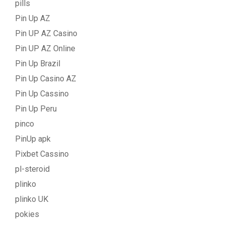
pills
Pin Up AZ
Pin UP AZ Casino
Pin UP AZ Online
Pin Up Brazil
Pin Up Casino AZ
Pin Up Cassino
Pin Up Peru
pinco
PinUp apk
Pixbet Cassino
pl-steroid
plinko
plinko UK
pokies