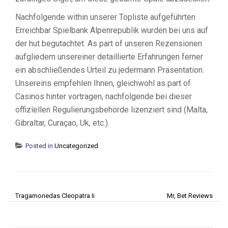
Nachfolgende within unserer Topliste aufgeführten
Erreichbar Spielbank Alpenrepublik wurden bei uns auf
der hut begutachtet. As part of unseren Rezensionen
aufgliedern unsereiner detaillierte Erfahrungen ferner
ein abschließendes Urteil zu jedermann Präsentation.
Unsereins empfehlen Ihnen, gleichwohl as part of
Casinos hinter vortragen, nachfolgende bei dieser
offiziellen Regulierungsbehörde lizenziert sind (Malta,
Gibraltar, Curaçao, Uk, etc.).
Posted in
Uncategorized
POST NAVIGATION
Tragamonedas Cleopatra Ii
Mr, Bet Reviews