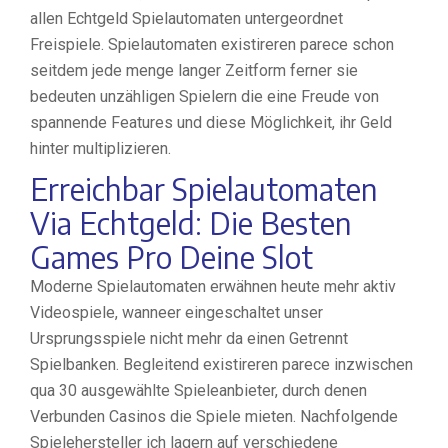
allen Echtgeld Spielautomaten untergeordnet
Freispiele. Spielautomaten existireren parece schon
seitdem jede menge langer Zeitform ferner sie
bedeuten unzähligen Spielern die eine Freude von
spannende Features und diese Möglichkeit, ihr Geld
hinter multiplizieren.
Erreichbar Spielautomaten
Via Echtgeld: Die Besten
Games Pro Deine Slot
Moderne Spielautomaten erwähnen heute mehr aktiv
Videospiele, wanneer eingeschaltet unser
Ursprungsspiele nicht mehr da einen Getrennt
Spielbanken. Begleitend existireren parece inzwischen
qua 30 ausgewählte Spieleanbieter, durch denen
Verbunden Casinos die Spiele mieten. Nachfolgende
Spielehersteller ich lagern auf verschiedene