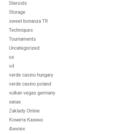
Steroids
Storage
sweet bonanza TR
Techniques
Tournaments
Uncategorized
us
vd
verde casino hungary
verde casino poland
vulkan vegas germany
xanax
Zaklady Online
Комета Казино
Финтех