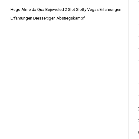
Hugo Almeida Qua Bejeweled 2 Slot Slotty Vegas Erfahrungen
Erfahrungen Diesseitigen Abstiegskampf