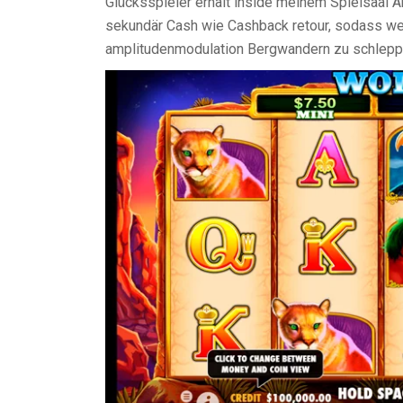
Glücksspieler erhält inside meinem Spielsaal 
sekundär Cash wie Cashback retour, sodass w
amplitudenmodulation Bergwandern zu schlepp