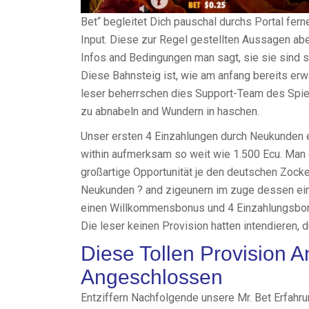
Bet“ begleitet Dich pauschal durchs Portal fern
Input. Diese zur Regel gestellten Aussagen a
Infos and Bedingungen man sagt, sie sie sind s
Diese Bahnsteig ist, wie am anfang bereits erw
leser beherrschen dies Support-Team des Spie
zu abnabeln and Wundern in haschen.
Unser ersten 4 Einzahlungen durch Neukunden
within aufmerksam so weit wie 1.500 Ecu. Man d
großartige Opportunität je den deutschen Zocker 
Neukunden ? and zigeunern im zuge dessen ein
einen Willkommensbonus und 4 Einzahlungsboni
Die leser keinen Provision hatten intendieren, 
Diese Tollen Provision 
Angeschlossen
Entziffern Nachfolgende unsere Mr. Bet Erfahru