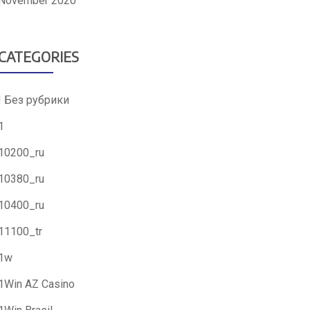
November 2020
CATEGORIES
! Без рубрики
1
10200_ru
10380_ru
10400_ru
11100_tr
1w
1Win AZ Casino