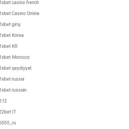
1xbet casino french
1xbet Casino Online
1xbet giriş
1xbet Korea
1xbet KR
1xbet Morocco
1xbet qeydiyyat
1xbet russia
1xbet russian
212
22bet IT
6055_ru