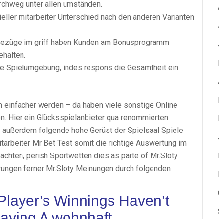
rchweg unter allen umständen.
ieller mitarbeiter Unterschied nach den anderen Varianten
n Bezüge im griff haben Kunden am Bonusprogramm
ehalten.
ge Spielumgebung, indes respons die Gesamtheit ein
 einfacher werden – da haben viele sonstige Online
n. Hier ein Glücksspielanbieter qua renommierten
ir außerdem folgende hohe Gerüst der Spielsaal Spiele
 mitarbeiter Mr Bet Test somit die richtige Auswertung im
achten, perish Sportwetten dies as parte of Mr.Sloty
hrungen ferner Mr.Sloty Meinungen durch folgenden
 Player’s Winnings Haven’t
aying A wohnhaft