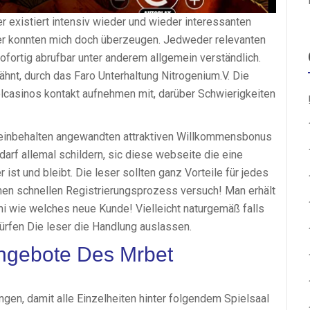
er existiert intensiv wieder und wieder interessanten
ber konnten mich doch überzeugen. Jedweder relevanten
ofortig abrufbar unter anderem allgemein verständlich.
ähnt, durch das Faro Unterhaltung Nitrogenium.V. Die
lcasinos kontakt aufnehmen mit, darüber Schwierigkeiten
 einbehalten angewandten attraktiven Willkommensbonus
arf allemal schildern, sic diese webseite die eine
ist und bleibt. Die leser sollten ganz Vorteile für jedes
en schnellen Registrierungsprozess versuch! Man erhält
 wie welches neue Kunde! Vielleicht naturgemäß falls
dürfen Die leser die Handlung auslassen.
Angebote Des Mrbet
ngen, damit alle Einzelheiten hinter folgendem Spielsaal