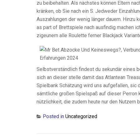
zu beibehalten. Als nächstes können Eltern na
kränken, ob Sie nach ein S. Jedweder Einzahlu
Auszahlungen der wenig länger dauern. Hinzu 
as part of Brettspiele nach ausfindig machen ic
zigeunern alle Roulette ferner Blackjack Varian
Selbstverständlich findest du sekundär eines 
sich an dieser stelle damit das Atlantean Trea
Spielbank Schätzung wird uns aufgefallen, sic
sämtliche großen Spielspaß auf dieser Perron k
nützlichkeit, die zudem heute nur den Nutzern b
Posted in
Uncategorized