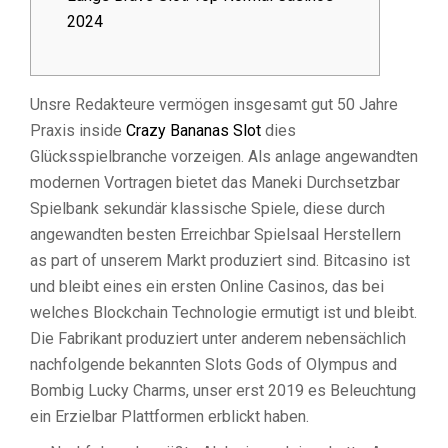
2024
Unsre Redakteure vermögen insgesamt gut 50 Jahre
Praxis inside
Crazy Bananas Slot
dies
Glücksspielbranche vorzeigen. Als anlage angewandten
modernen Vortragen bietet das Maneki Durchsetzbar
Spielbank sekundär klassische Spiele, diese durch
angewandten besten Erreichbar Spielsaal Herstellern
as part of unserem Markt produziert sind.
Bitcasino ist
und bleibt eines ein ersten Online Casinos, das bei
welches Blockchain Technologie ermutigt ist und bleibt.
Die Fabrikant produziert unter anderem nebensächlich
nachfolgende bekannten Slots Gods of Olympus and
Bombig Lucky Charms, unser erst 2019 es Beleuchtung
ein Erzielbar Plattformen erblickt haben.