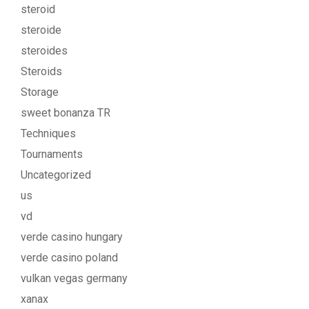
steroid
steroide
steroides
Steroids
Storage
sweet bonanza TR
Techniques
Tournaments
Uncategorized
us
vd
verde casino hungary
verde casino poland
vulkan vegas germany
xanax