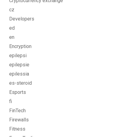
Cryptocurrency exchange
cz
Developers
ed
en
Encryption
epilepsi
epilepsie
epilessia
es-steroid
Esports
fi
FinTech
Firewalls
Fitness