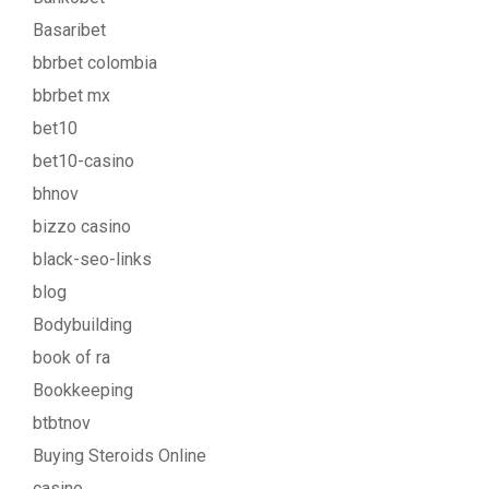
Basaribet
bbrbet colombia
bbrbet mx
bet10
bet10-casino
bhnov
bizzo casino
black-seo-links
blog
Bodybuilding
book of ra
Bookkeeping
btbtnov
Buying Steroids Online
casino