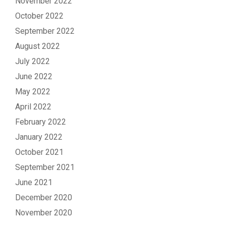
November 2022
October 2022
September 2022
August 2022
July 2022
June 2022
May 2022
April 2022
February 2022
January 2022
October 2021
September 2021
June 2021
December 2020
November 2020