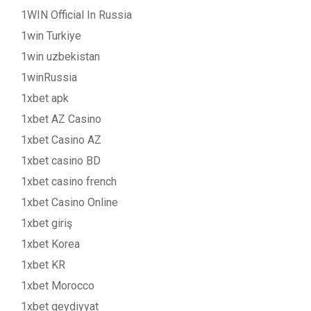
1WIN Official In Russia
1win Turkiye
1win uzbekistan
1winRussia
1xbet apk
1xbet AZ Casino
1xbet Casino AZ
1xbet casino BD
1xbet casino french
1xbet Casino Online
1xbet giriş
1xbet Korea
1xbet KR
1xbet Morocco
1xbet qeydiyyat