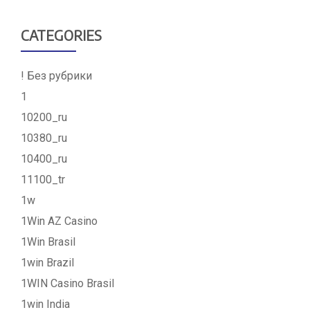
CATEGORIES
! Без рубрики
1
10200_ru
10380_ru
10400_ru
11100_tr
1w
1Win AZ Casino
1Win Brasil
1win Brazil
1WIN Casino Brasil
1win India