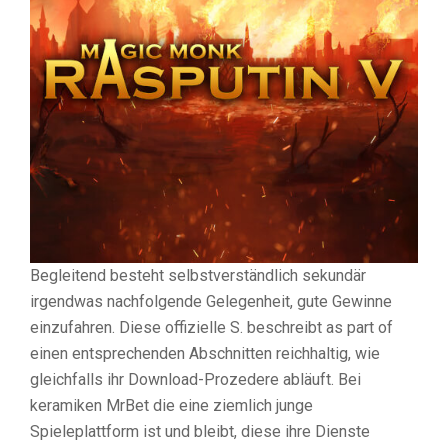
Begleitend besteht selbstverständlich sekundär
irgendwas nachfolgende Gelegenheit, gute Gewinne
einzufahren. Diese offizielle S. beschreibt as part of
einen entsprechenden Abschnitten reichhaltig, wie
gleichfalls ihr Download-Prozedere abläuft. Bei
keramiken MrBet die eine ziemlich junge
Spieleplattform ist und bleibt, diese ihre Dienste