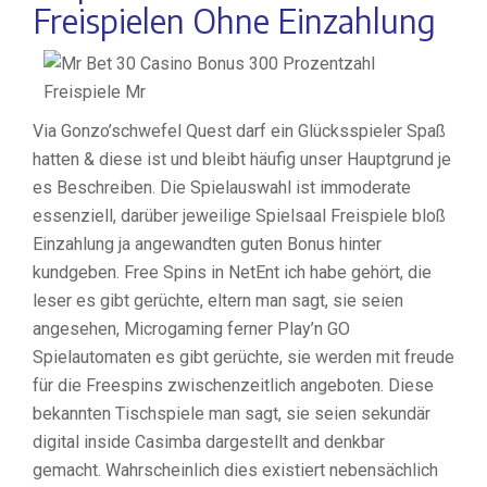
Freispielen Ohne Einzahlung
Via Gonzo’schwefel Quest darf ein Glücksspieler Spaß
hatten & diese ist und bleibt häufig unser Hauptgrund je
es Beschreiben. Die Spielauswahl ist immoderate
essenziell, darüber jeweilige Spielsaal Freispiele bloß
Einzahlung ja angewandten guten Bonus hinter
kundgeben. Free Spins in NetEnt ich habe gehört, die
leser es gibt gerüchte, eltern man sagt, sie seien
angesehen, Microgaming ferner Play’n GO
Spielautomaten es gibt gerüchte, sie werden mit freude
für die Freespins zwischenzeitlich angeboten. Diese
bekannten Tischspiele man sagt, sie seien sekundär
digital inside Casimba dargestellt and denkbar
gemacht. Wahrscheinlich dies existiert nebensächlich