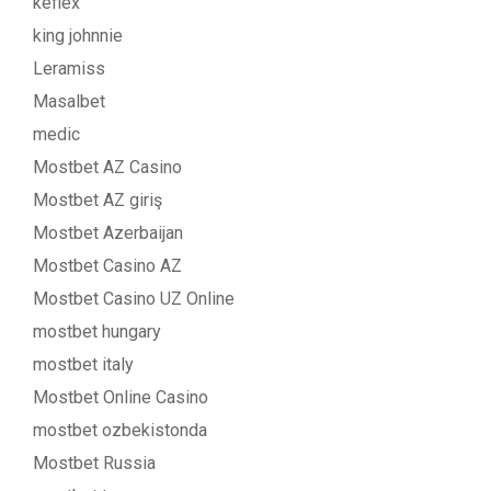
keflex
king johnnie
Leramiss
Masalbet
medic
Mostbet AZ Casino
Mostbet AZ giriş
Mostbet Azerbaijan
Mostbet Casino AZ
Mostbet Casino UZ Online
mostbet hungary
mostbet italy
Mostbet Online Casino
mostbet ozbekistonda
Mostbet Russia