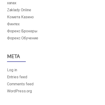
xanax
Zaklady Online
Комета Казино
Финтех
Форекс Брокеры
Форекс Обучение
META
Log in
Entries feed
Comments feed
WordPress.org