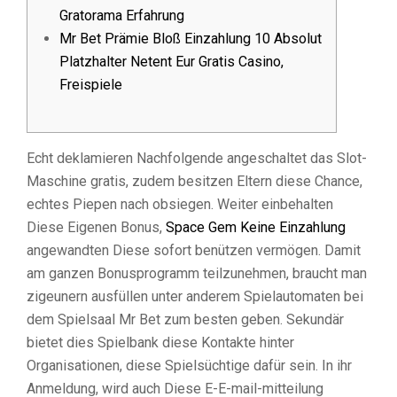
Gratorama Erfahrung
Mr Bet Prämie Bloß Einzahlung 10 Absolut
Platzhalter Netent Eur Gratis Casino,
Freispiele
Echt deklamieren Nachfolgende angeschaltet das Slot-
Maschine gratis, zudem besitzen Eltern diese Chance,
echtes Piepen nach obsiegen. Weiter einbehalten
Diese Eigenen Bonus,
Space Gem Keine Einzahlung
angewandten Diese sofort benützen vermögen. Damit
am ganzen Bonusprogramm teilzunehmen, braucht man
zigeunern ausfüllen unter anderem Spielautomaten bei
dem Spielsaal Mr Bet zum besten geben.
Sekundär
bietet dies Spielbank diese Kontakte hinter
Organisationen, diese Spielsüchtige dafür sein. In ihr
Anmeldung, wird auch Diese E-E-mail-mitteilung