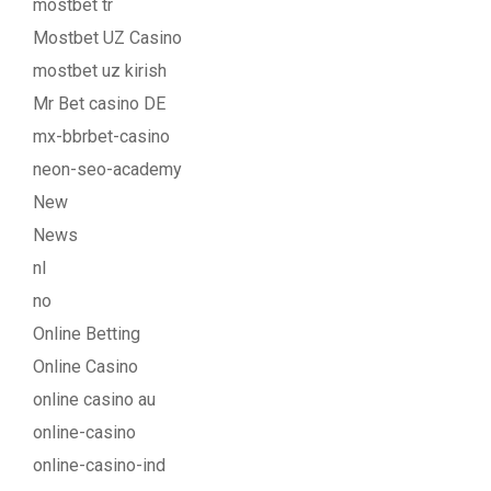
mostbet tr
Mostbet UZ Casino
mostbet uz kirish
Mr Bet casino DE
mx-bbrbet-casino
neon-seo-academy
New
News
nl
no
Online Betting
Online Casino
online casino au
online-casino
online-casino-ind