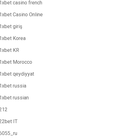
1xbet casino french
1xbet Casino Online
1xbet giriş
1xbet Korea
1xbet KR
1xbet Morocco
1xbet qeydiyyat
1xbet russia
1xbet russian
212
22bet IT
6055_ru