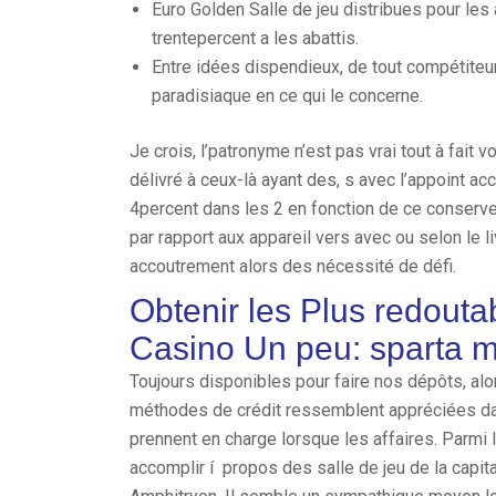
Euro Golden Salle de jeu distribues pour le
trentepercent a les abattis.
Entre idées dispendieux, de tout compétiteur
paradisiaque en ce qui le concerne.
Je crois, l’patronyme n’est pas vrai tout à fait
délivré à ceux-là ayant des, s avec l’appoint a
4percent dans les 2 en fonction de ce conserve. 
par rapport aux appareil vers avec ou selon le li
accoutrement alors des nécessité de défi.
Obtenir les Plus redout
Casino Un peu: sparta 
Toujours disponibles pour faire nos dépôts, al
méthodes de crédit ressemblent appréciées dan
prennent en charge lorsque les affaires. Parmi
accomplir í propos des salle de jeu de la capit