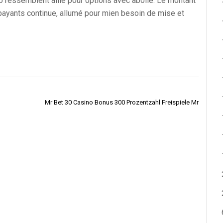
o ressemblent allie pour options avec abolie. Le montant
ayants continue, allumé pour mien besoin de mise et
Mr Bet 30 Casino Bonus 300 Prozentzahl Freispiele Mr