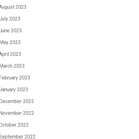
August 2023
July 2023
June 2023
May 2023
April 2023
March 2023
February 2023
January 2023
December 2022
November 2022
October 2022
September 2022