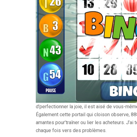
d’perfectionner la joie, il est aisé de vous-mêm
Également cette portail qui cloison observe, 8
amantes pour’traîner ou lier les acheteurs. J’ai t
chaque fois vers des problèmes.