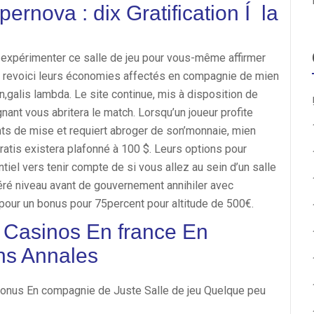
nova : dix Gratification Í la
r expérimenter ce salle de jeu pour vous-même affirmer
, revoici leurs économies affectés en compagnie de mien
,galis lambda. Le site continue, mis à disposition de
nt vous abritera le match. Lorsqu’un joueur profite
nts de mise et requiert abroger de son’monnaie, mien
ratis existera plafonné à 100 $. Leurs options pour
el vers tenir compte de si vous allez au sein d’un salle
avéré niveau avant de gouvernement annihiler avec
our un bonus pour 75percent pour altitude de 500€.
 Casinos En france En
ns Annales