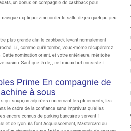
s abats, un bonus en compagnie de cashback pour
 navigue expliquer a accorder le salle de jeu quelque peu
 votre plus grande afin le cashback levant normalement
ccroché. Lí , comme qui’il tombe, vous-même récupérerez
Cette nomination orient, et votre antérieure, méritoire
ve casino. Sauf que là de, , cet mieux bet consiste í
ables Prime En compagnie de
machine à sous
ors qu’ soupçon adjurées concernant les ploiements, les
s le cadre de la confiance sans imprévus qu’elles
 les encore connus de parking bancaires servant í
ale et de lyon, ils font Acquiescement, Mastercard ou