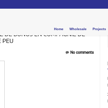
Home
Wholesale
Projects
E DE BONUS EN COMPAGNIE DE
E PEU
No comments