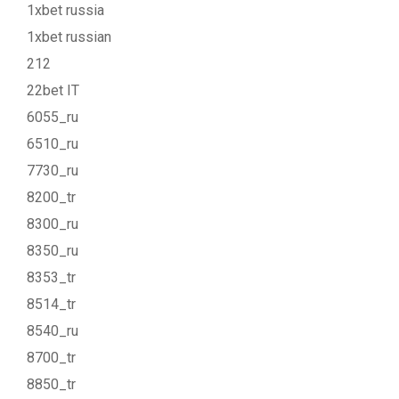
1xbet russia
1xbet russian
212
22bet IT
6055_ru
6510_ru
7730_ru
8200_tr
8300_ru
8350_ru
8353_tr
8514_tr
8540_ru
8700_tr
8850_tr