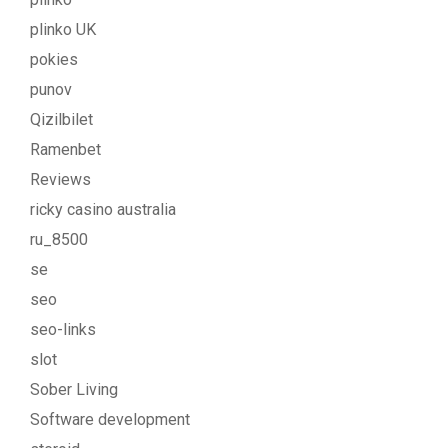
plinko UK
pokies
punov
Qizilbilet
Ramenbet
Reviews
ricky casino australia
ru_8500
se
seo
seo-links
slot
Sober Living
Software development