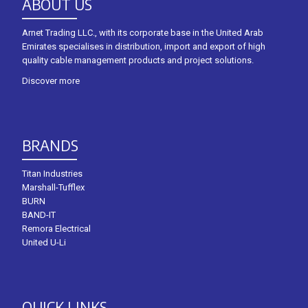
ABOUT US
Arnet Trading LLC., with its corporate base in the United Arab
Emirates specialises in distribution, import and export of high
quality cable management products and project solutions.
Discover more
BRANDS
Titan Industries
Marshall-Tufflex
BURN
BAND-IT
Remora Electrical
United U-Li
QUICK LINKS