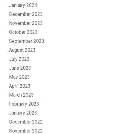
January 2024
December 2023
November 2023
October 2023
September 2023
August 2023
July 2023
June 2023
May 2023
April 2023
March 2023
February 2023
January 2023
December 2022
November 2022