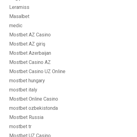
Leramiss
Masalbet
medic
Mostbet AZ Casino
Mostbet AZ giriş
Mostbet Azerbaijan
Mostbet Casino AZ
Mostbet Casino UZ Online
mostbet hungary
mostbet italy
Mostbet Online Casino
mostbet ozbekistonda
Mostbet Russia
mostbet tr
Mostbet UZ Casino