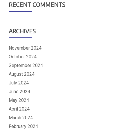
RECENT COMMENTS
ARCHIVES
November 2024
October 2024
September 2024
August 2024
July 2024
June 2024
May 2024
April 2024
March 2024
February 2024