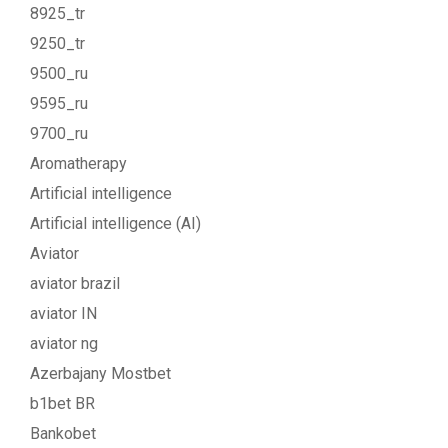
8925_tr
9250_tr
9500_ru
9595_ru
9700_ru
Aromatherapy
Artificial intelligence
Artificial intelligence (AI)
Aviator
aviator brazil
aviator IN
aviator ng
Azerbajany Mostbet
b1bet BR
Bankobet