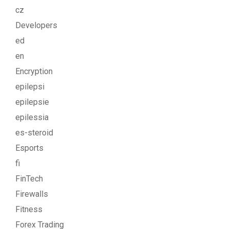
cz
Developers
ed
en
Encryption
epilepsi
epilepsie
epilessia
es-steroid
Esports
fi
FinTech
Firewalls
Fitness
Forex Trading