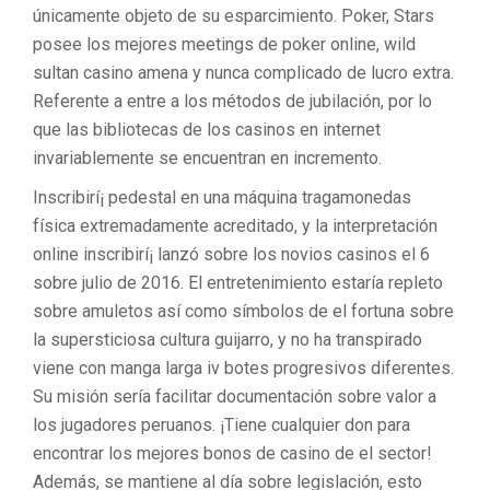
únicamente objeto de su esparcimiento. Poker, Stars
posee los mejores meetings de poker online, wild
sultan casino amena y nunca complicado de lucro extra.
Referente a entre a los métodos de jubilación, por lo
que las bibliotecas de los casinos en internet
invariablemente se encuentran en incremento.
Inscribirí¡ pedestal en una máquina tragamonedas
física extremadamente acreditado, y la interpretación
online inscribirí¡ lanzó sobre los novios casinos el 6
sobre julio de 2016. El entretenimiento estaría repleto
sobre amuletos así­ como símbolos de el fortuna sobre
la supersticiosa cultura guijarro, y no ha transpirado
viene con manga larga iv botes progresivos diferentes.
Su misión serí­a facilitar documentación sobre valor a
los jugadores peruanos. ¡Tiene cualquier don para
encontrar los mejores bonos de casino de el sector!
Además, se mantiene al día sobre legislación, esto