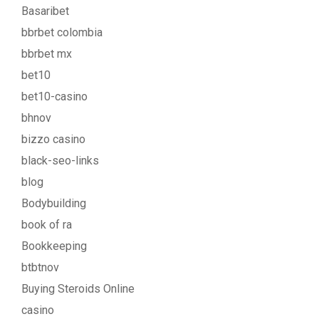
Basaribet
bbrbet colombia
bbrbet mx
bet10
bet10-casino
bhnov
bizzo casino
black-seo-links
blog
Bodybuilding
book of ra
Bookkeeping
btbtnov
Buying Steroids Online
casino