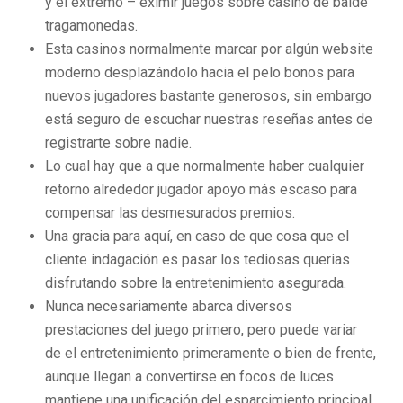
y el extremo – eximir juegos sobre casino de balde
tragamonedas.
Esta casinos normalmente marcar por algún website
moderno desplazándolo hacia el pelo bonos para
nuevos jugadores bastante generosos, sin embargo
está seguro de escuchar nuestras reseñas antes de
registrarte sobre nadie.
Lo cual hay que a que normalmente haber cualquier
retorno alrededor jugador apoyo más escaso para
compensar las desmesurados premios.
Una gracia para aquí, en caso de que cosa que el
cliente indagación es pasar los tediosas querias
disfrutando sobre la entretenimiento asegurada.
Nunca necesariamente abarca diversos
prestaciones del juego primero, pero puede variar
de el entretenimiento primeramente o bien de frente,
aunque llegan a convertirse en focos de luces
mantiene una unificación del esparcimiento principal