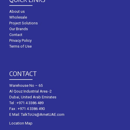
About us
Wholesale
Project Solutions
Our Brands
Contact
Privacy Policy
Terms of Use
CONTACT
Warehouse No – 65
Al Qouz Industrial Area -2
Dubai, United Arab Emirates
Tel :
+971 4 3386 489
Fax : +971 4 3386 490
E Mail:
TalkToUs@ArnetUAE.com
Location Map