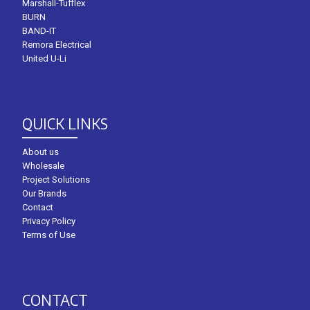
Marshall-Tufflex
BURN
BAND-IT
Remora Electrical
United U-Li
QUICK LINKS
About us
Wholesale
Project Solutions
Our Brands
Contact
Privacy Policy
Terms of Use
CONTACT