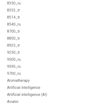
8350_ru
8353_tr
8514_tr
8540_ru
8700_tr
8850_tr
8925_tr
9250_tr
9500_ru
9595_ru
9700_ru
Aromatherapy
Artificial intelligence
Artificial intelligence (AI)
Aviator