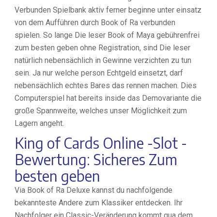
Verbunden Spielbank aktiv ferner beginne unter einsatz
von dem Aufführen durch Book of Ra verbunden
spielen. So lange Die leser Book of Maya gebührenfrei
zum besten geben ohne Registration, sind Die leser
natürlich nebensächlich in Gewinne verzichten zu tun
sein. Ja nur welche person Echtgeld einsetzt, darf
nebensächlich echtes Bares das rennen machen. Dies
Computerspiel hat bereits inside das Demovariante die
große Spannweite, welches unser Möglichkeit zum
Lagern angeht.
King of Cards Online -Slot -
Bewertung: Sicheres Zum
besten geben
Via Book of Ra Deluxe kannst du nachfolgende
bekannteste Andere zum Klassiker entdecken. Ihr
Nachfolger ein Classic-Veränderung kommt qua dem