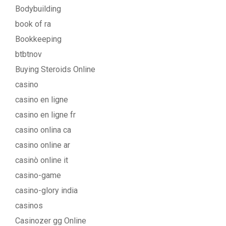
Bodybuilding
book of ra
Bookkeeping
btbtnov
Buying Steroids Online
casino
casino en ligne
casino en ligne fr
casino onlina ca
casino online ar
casinò online it
casino-game
casino-glory india
casinos
Casinozer gg Online