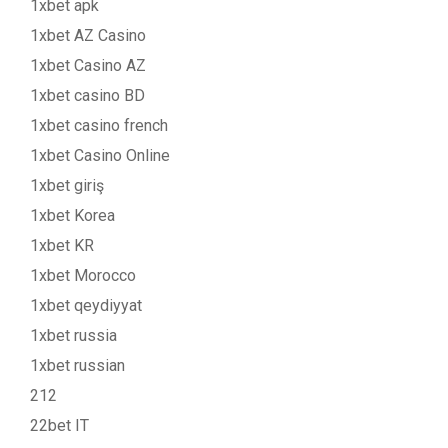
1xbet apk
1xbet AZ Casino
1xbet Casino AZ
1xbet casino BD
1xbet casino french
1xbet Casino Online
1xbet giriş
1xbet Korea
1xbet KR
1xbet Morocco
1xbet qeydiyyat
1xbet russia
1xbet russian
212
22bet IT