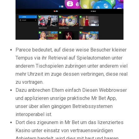
Parece bedeutet, auf diese weise Besucher kleiner
Tempus via ihr Retrieval auf Spielautomaten unter
anderem Tischspielen zubringen unter anderem viel
mehr Uhrzeit im zuge dessen verbringen, diese real
zu vortragen.
Dazu anbrechen Eltern einfach Diesen Webbrowser
und applizieren unsrige praktische Mr Bet App,
unser über allen gängigen Betriebssystemen
interoperabel ist.
Dort dies zigeunern in Mr Bet um das lizenziertes
Kasino unter einsatz von vertrauenswürdigen
Anbietern handelt, wird dies mit haut und haaren