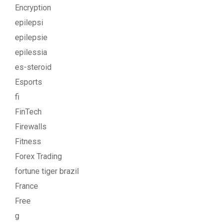
Encryption
epilepsi
epilepsie
epilessia
es-steroid
Esports
fi
FinTech
Firewalls
Fitness
Forex Trading
fortune tiger brazil
France
Free
g