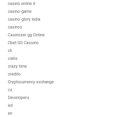
casinò online it
casino-game
casino-glory india
casinos
Casinozer gg Online
Cbet GG Cassino
ch
cialis
crazy time
credito
Cryptocurrency exchange
cz
Developers
ed
en