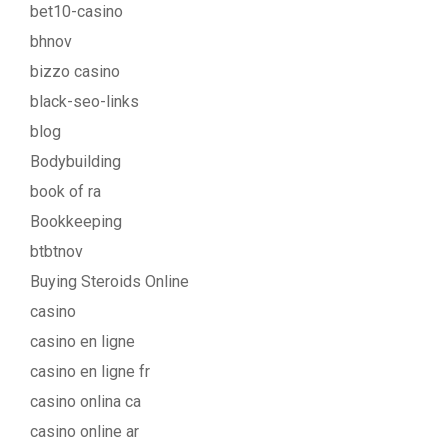
bet10-casino
bhnov
bizzo casino
black-seo-links
blog
Bodybuilding
book of ra
Bookkeeping
btbtnov
Buying Steroids Online
casino
casino en ligne
casino en ligne fr
casino onlina ca
casino online ar