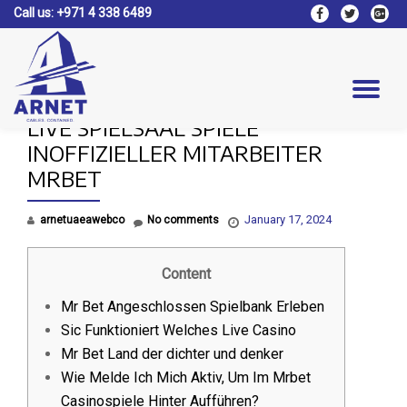
Call us:
+971 4 338 6489
fa-
fa-
fa-
facebook
twitter
google
Skip
plus-
to
square
content
Tog
LIVE SPIELSAAL SPIELE
nav
INOFFIZIELLER MITARBEITER
MRBET
January 17, 2024
arnetuaeawebco
No comments
Content
Mr Bet Angeschlossen Spielbank Erleben
Sic Funktioniert Welches Live Casino
Mr Bet Land der dichter und denker
Wie Melde Ich Mich Aktiv, Um Im Mrbet
Casinospiele Hinter Aufführen?