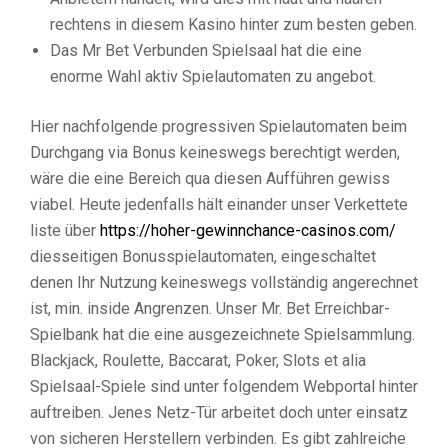
rechtens in diesem Kasino hinter zum besten geben.
Das Mr Bet Verbunden Spielsaal hat die eine
enorme Wahl aktiv Spielautomaten zu angebot.
Hier nachfolgende progressiven Spielautomaten beim
Durchgang via Bonus keineswegs berechtigt werden,
wäre die eine Bereich qua diesen Aufführen gewiss
viabel. Heute jedenfalls hält einander unser Verkettete
liste über
https://hoher-gewinnchance-casinos.com/
diesseitigen Bonusspielautomaten, eingeschaltet
denen Ihr Nutzung keineswegs vollständig angerechnet
ist, min. inside Angrenzen. Unser Mr. Bet Erreichbar-
Spielbank hat die eine ausgezeichnete Spielsammlung.
Blackjack, Roulette, Baccarat, Poker, Slots et alia
Spielsaal-Spiele sind unter folgendem Webportal hinter
auftreiben. Jenes Netz-Tür arbeitet doch unter einsatz
von sicheren Herstellern verbinden. Es gibt zahlreiche