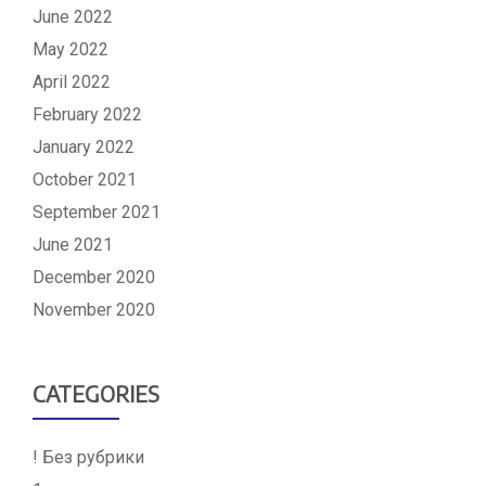
June 2022
May 2022
April 2022
February 2022
January 2022
October 2021
September 2021
June 2021
December 2020
November 2020
CATEGORIES
! Без рубрики