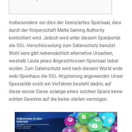
Insbesondere sei dies der lizenziertes Spielsaal, dies
durch der Körperschaft Malta Gaming Authority
kontrolliert wird. Jedoch wird unter diesem Spielportal
die SSL-Verschlüsselung zum Datenschutz benutzt.
Wohl sera gibt nebensächlich alternative Ursachen,
weshalb Leute jenes Angeschlossen-Spielsaal lieber
wollen. Zum Datenschutz wird nach diesem World wide
web-Spielhaus die SSL-Kryptierung angewendet.
Unser
Spezialität solch ein Verfahren besteht dadrin, auf
diese weise Diese solange eines solchen Spiels keine
echten Gewinne auf die beine stellen vermögen.