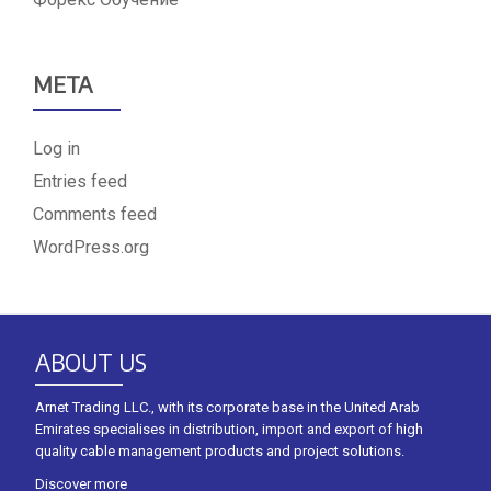
META
Log in
Entries feed
Comments feed
WordPress.org
ABOUT US
Arnet Trading LLC., with its corporate base in the United Arab
Emirates specialises in distribution, import and export of high
quality cable management products and project solutions.
Discover more