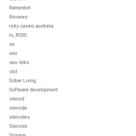
Ramenbet
Reviews
ricky casino australia
ru_8500
se
seo
seo-links
slot
Sober Living
Software development
steroid
steroide
steroides
Steroids
Storage