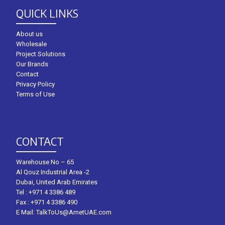
QUICK LINKS
About us
Wholesale
Project Solutions
Our Brands
Contact
Privacy Policy
Terms of Use
CONTACT
Warehouse No – 65
Al Qouz Industrial Area -2
Dubai, United Arab Emirates
Tel :
+971 4 3386 489
Fax : +971 4 3386 490
E Mail:
TalkToUs@ArnetUAE.com