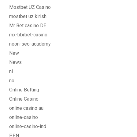
Mostbet UZ Casino
mostbet uz kirish
Mr Bet casino DE
mx-bbrbet-casino
neon-seo-academy
New
News
nl
no
Online Betting
Online Casino
online casino au
online-casino
online-casino-ind
PBN