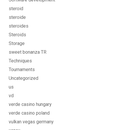
steroid
steroide
steroides
Steroids
Storage
sweet bonanza TR
Techniques
Tournaments
Uncategorized
us
vd
verde casino hungary
verde casino poland
vulkan vegas germany