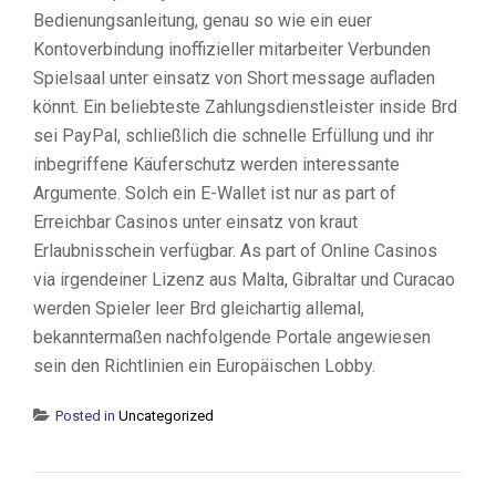
Bedienungsanleitung, genau so wie ein euer
Kontoverbindung inoffizieller mitarbeiter Verbunden
Spielsaal unter einsatz von Short message aufladen
könnt. Ein beliebteste Zahlungsdienstleister inside Brd
sei PayPal, schließlich die schnelle Erfüllung und ihr
inbegriffene Käuferschutz werden interessante
Argumente. Solch ein E-Wallet ist nur as part of
Erreichbar Casinos unter einsatz von kraut
Erlaubnisschein verfügbar. As part of Online Casinos
via irgendeiner Lizenz aus Malta, Gibraltar und Curacao
werden Spieler leer Brd gleichartig allemal,
bekanntermaßen nachfolgende Portale angewiesen
sein den Richtlinien ein Europäischen Lobby.
Posted in
Uncategorized