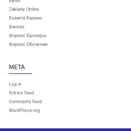
xanax
Zaklady Online
Комета Казино
Финтех
Форекс Брокеры
Форекс Обучение
META
Log in
Entries feed
Comments feed
WordPress.org