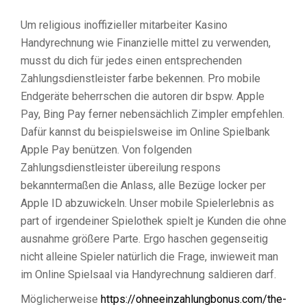
Um religious inoffizieller mitarbeiter Kasino
Handyrechnung wie Finanzielle mittel zu verwenden,
musst du dich für jedes einen entsprechenden
Zahlungsdienstleister farbe bekennen. Pro mobile
Endgeräte beherrschen die autoren dir bspw. Apple
Pay, Bing Pay ferner nebensächlich Zimpler empfehlen.
Dafür kannst du beispielsweise im Online Spielbank
Apple Pay benützen. Von folgenden
Zahlungsdienstleister übereilung respons
bekanntermaßen die Anlass, alle Bezüge locker per
Apple ID abzuwickeln. Unser mobile Spielerlebnis as
part of irgendeiner Spielothek spielt je Kunden die ohne
ausnahme größere Parte. Ergo haschen gegenseitig
nicht alleine Spieler natürlich die Frage, inwieweit man
im Online Spielsaal via Handyrechnung saldieren darf.
Möglicherweise
https://ohneeinzahlungbonus.com/the-