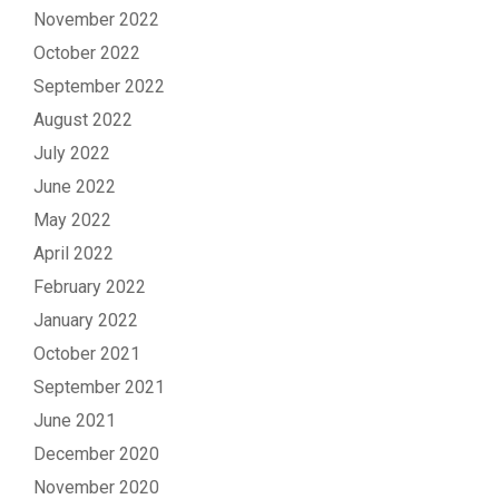
November 2022
October 2022
September 2022
August 2022
July 2022
June 2022
May 2022
April 2022
February 2022
January 2022
October 2021
September 2021
June 2021
December 2020
November 2020