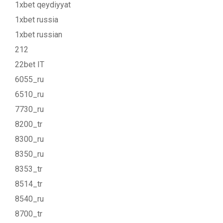
1xbet qeydiyyat
1xbet russia
1xbet russian
212
22bet IT
6055_ru
6510_ru
7730_ru
8200_tr
8300_ru
8350_ru
8353_tr
8514_tr
8540_ru
8700_tr