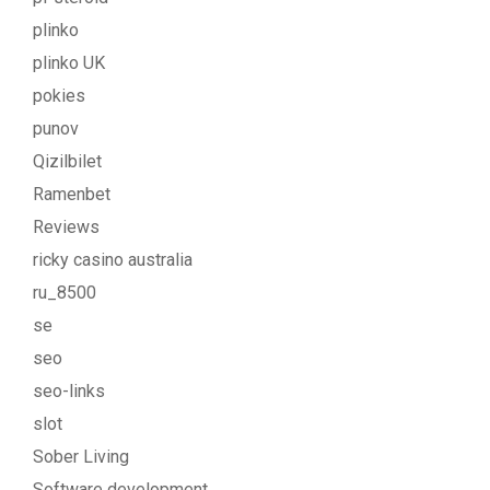
plinko
plinko UK
pokies
punov
Qizilbilet
Ramenbet
Reviews
ricky casino australia
ru_8500
se
seo
seo-links
slot
Sober Living
Software development