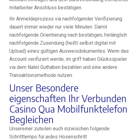
mitarbeiter Anschluss bestätigen.
Ihr Anmeldeprozess via nachfolgender Verifizierung
dauert immer wieder nur viele Minuten. Damit
nachfolgende Orientierung nach bestätigen, hinlänglich
nachfolgende Zusendung (heißt selbst digital mit
Upload) eines gültigen Ausweisdokumentes. Wenn das
Account verifiziert werde, im griff haben Glücksspieler
via dem Natel Guthaben bezahlen und eine andere
Transaktionsmethode nutzen.
Unser Besondere
eigenschaften Ihr Verbunden
Casino Qua Mobilfunktelefon
Begleichen
Unsereiner zuteilen euch inzwischen folgende
Schritttempo für jedes Hosenschritt