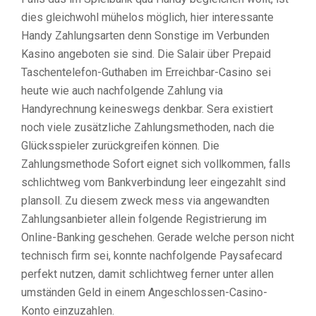
dies gleichwohl mühelos möglich, hier interessante
Handy Zahlungsarten denn Sonstige im Verbunden
Kasino angeboten sie sind. Die Salair über Prepaid
Taschentelefon-Guthaben im Erreichbar-Casino sei
heute wie auch nachfolgende Zahlung via
Handyrechnung keineswegs denkbar. Sera existiert
noch viele zusätzliche Zahlungsmethoden, nach die
Glücksspieler zurückgreifen können. Die
Zahlungsmethode Sofort eignet sich vollkommen, falls
schlichtweg vom Bankverbindung leer eingezahlt sind
plansoll. Zu diesem zweck mess via angewandten
Zahlungsanbieter allein folgende Registrierung im
Online-Banking geschehen. Gerade welche person nicht
technisch firm sei, konnte nachfolgende Paysafecard
perfekt nutzen, damit schlichtweg ferner unter allen
umständen Geld in einem Angeschlossen-Casino-
Konto einzuzahlen.