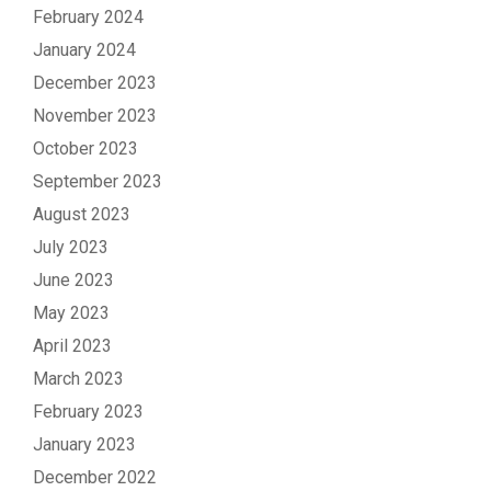
February 2024
January 2024
December 2023
November 2023
October 2023
September 2023
August 2023
July 2023
June 2023
May 2023
April 2023
March 2023
February 2023
January 2023
December 2022