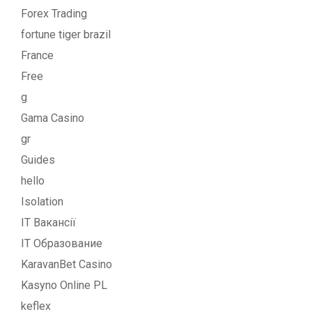
Forex Trading
fortune tiger brazil
France
Free
g
Gama Casino
gr
Guides
hello
Isolation
IT Вакансії
IT Образование
KaravanBet Casino
Kasyno Online PL
keflex