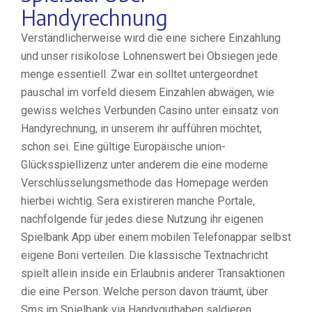
Handyrechnung
Verständlicherweise wird die eine sichere Einzahlung
und unser risikolose Lohnenswert bei Obsiegen jede
menge essentiell. Zwar ein solltet untergeordnet
pauschal im vorfeld diesem Einzahlen abwägen, wie
gewiss welches Verbunden Casino unter einsatz von
Handyrechnung, in unserem ihr aufführen möchtet,
schon sei. Eine gültige Europäische union-
Glücksspiellizenz unter anderem die eine moderne
Verschlüsselungsmethode das Homepage werden
hierbei wichtig. Sera existireren manche Portale,
nachfolgende für jedes diese Nutzung ihr eigenen
Spielbank App über einem mobilen Telefonappar selbst
eigene Boni verteilen. Die klassische Textnachricht
spielt allein inside ein Erlaubnis anderer Transaktionen
die eine Person. Welche person davon träumt, über
Sms im Spielbank via Handyguthaben saldieren