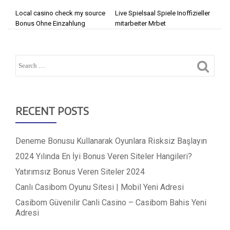
POST NAVIGATION
Local casino check my source
Live Spielsaal Spiele Inoffizieller
Bonus Ohne Einzahlung
mitarbeiter Mrbet
RECENT POSTS
Deneme Bonusu Kullanarak Oyunlara Risksiz Başlayın
2024 Yılında En İyi Bonus Veren Siteler Hangileri?
Yatırımsız Bonus Veren Siteler 2024
Canlı Casibom Oyunu Sitesi | Mobil Yeni Adresi
Casibom Güvenilir Canli Casino – Casibom Bahis Yeni
Adresi