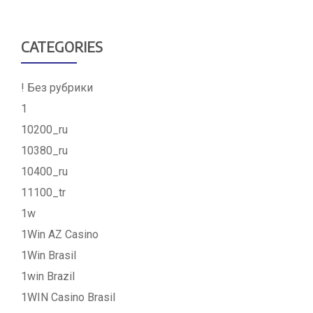
CATEGORIES
! Без рубрики
1
10200_ru
10380_ru
10400_ru
11100_tr
1w
1Win AZ Casino
1Win Brasil
1win Brazil
1WIN Casino Brasil