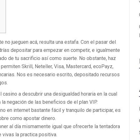
e no jueguen acá, resulta una estafa. Con el pasar del
rías depositar para empezar en competir, e igualmente
ado de tu sacrificio así­ como suerte. No obstante, haz
 permiten Skrill, Neteller, Visa, Mastercard, ecoPayz,
ncarias.
Nos es necesario escrito, depositado recursos
gos.
el casino a descubrir una desigualdad horaria en la cual
la negación de las beneficios de el plan VIP.
no en internet bastante fácil y tranquilo de participar, es
sobre como apostar dinero.
er al día mismamente­ igual que ofrecerte la tentadora
 vivas la practica positiva.