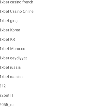
1xbet casino french
1xbet Casino Online
1xbet giriş
1xbet Korea
1xbet KR
1xbet Morocco
1xbet qeydiyyat
1xbet russia
1xbet russian
212
22bet IT
6055_ru