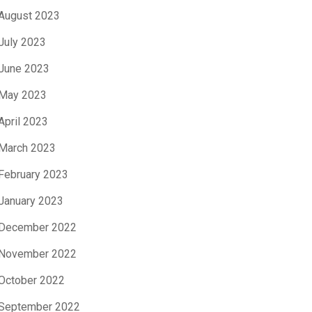
August 2023
July 2023
June 2023
May 2023
April 2023
March 2023
February 2023
January 2023
December 2022
November 2022
October 2022
September 2022