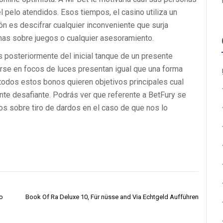
 pelo atendidos. Esos tiempos, el casino utiliza un
ón es descifrar cualquier inconveniente que surja
mas sobre juegos o cualquier asesoramiento.
 posteriormente del inicial tanque de un presente
irse en focos de luces presentan igual que una forma
 todos estos bonos quieren objetivos principales cual
te desafiante. Podrás ver que referente a BetFury se
s sobre tiro de dardos en el caso de que nos lo
no
Book Of Ra Deluxe 10, Für nüsse and Via Echtgeld Aufführen