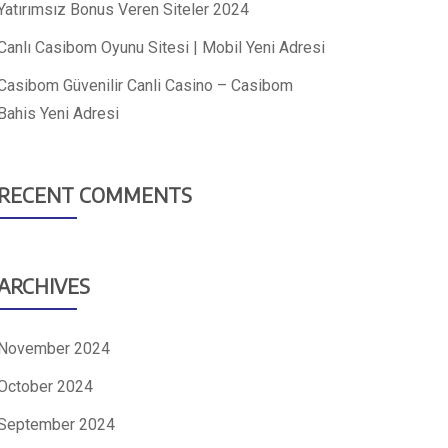
Yatırımsız Bonus Veren Siteler 2024
Canlı Casibom Oyunu Sitesi | Mobil Yeni Adresi
Casibom Güvenilir Canli Casino – Casibom
Bahis Yeni Adresi
RECENT COMMENTS
ARCHIVES
November 2024
October 2024
September 2024