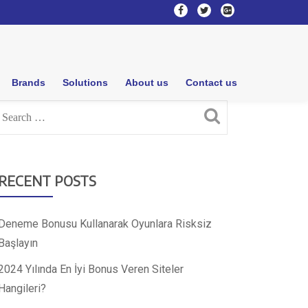
fa-
fa-
fa-
facebook
twitter
google-
plus-
square
Brands
Solutions
About us
Contact us
RECENT POSTS
Deneme Bonusu Kullanarak Oyunlara Risksiz
Başlayın
2024 Yılında En İyi Bonus Veren Siteler
Hangileri?