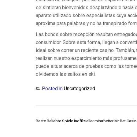
se sintieran bienvenidos desplazándolo hacia el
aparato utilizado sobre especialistas cuya acci
aproxima para palabras y no ha transpirado for
Las bonos sobre recepción resultan entregados
consumidor. Sobre esta forma, llegan a convert
ideal sobre correr un reciente casino. También,
realizan nuestro esparcimiento más profusamen
puede situar acerca de pruebas como las torneo
olvidemos las saltos en ski.
Posted in
Uncategorized
POST NAVIGATION
Beste Beliebte Spiele Inoffizieller mitarbeiter Mr Bet Casi