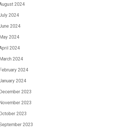
August 2024
July 2024
June 2024
May 2024
April 2024
March 2024
February 2024
January 2024
December 2023
November 2023
October 2023
September 2023