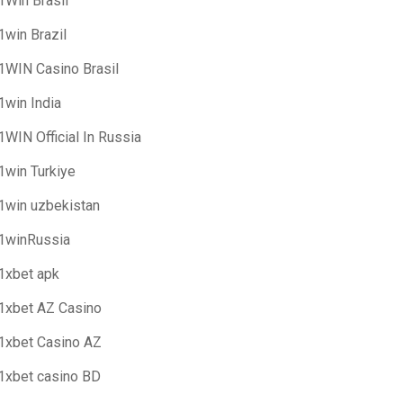
1Win Brasil
1win Brazil
1WIN Casino Brasil
1win India
1WIN Official In Russia
1win Turkiye
1win uzbekistan
1winRussia
1xbet apk
1xbet AZ Casino
1xbet Casino AZ
1xbet casino BD