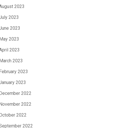
August 2023
July 2023
June 2023
May 2023
April 2023
March 2023
February 2023
January 2023
December 2022
November 2022
October 2022
September 2022