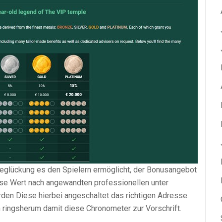
 Beglückung es den Spielern ermöglicht, der Bonusangebot
sse Wert nach angewandten professionellen unter
en Diese hierbei angeschaltet das richtigen Adresse.
 ringsherum damit diese Chronometer zur Vorschrift.