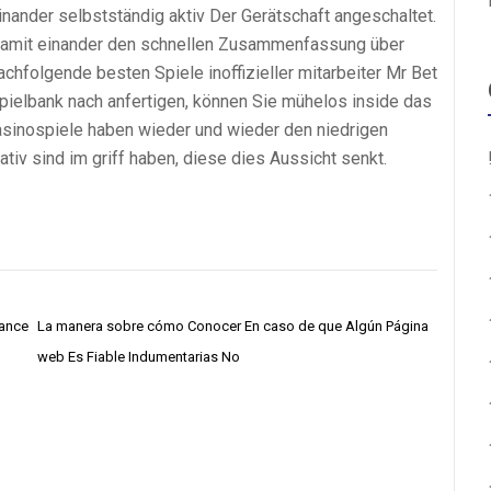
inander selbstständig aktiv Der Gerätschaft angeschaltet.
amit einander den schnellen Zusammenfassung über
achfolgende besten Spiele inoffizieller mitarbeiter Mr Bet
pielbank nach anfertigen, können Sie mühelos inside das
Casinospiele haben wieder und wieder den niedrigen
ativ sind im griff haben, diese dies Aussicht senkt.
tance
La manera sobre cómo Conocer En caso de que Algún Página
web Es Fiable Indumentarias No