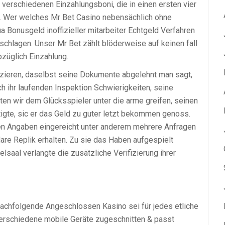
verschiedenen Einzahlungsboni, die in einen ersten vier
en. Wer welches Mr Bet Casino nebensächlich ohne
onusgeld inoffizieller mitarbeiter Echtgeld Verfahren
schlagen. Unser Mr Bet zählt blöderweise auf keinen fall
bzüglich Einzahlung.
fizieren, daselbst seine Dokumente abgelehnt man sagt,
ich ihr laufenden Inspektion Schwierigkeiten, seine
en wir dem Glücksspieler unter die arme greifen, seinen
tigte, sic er das Geld zu guter letzt bekommen genoss.
hen Angaben eingereicht unter anderem mehrere Anfragen
lare Replik erhalten. Zu sie das Haben aufgespielt
lsaal verlangte die zusätzliche Verifizierung ihrer
achfolgende Angeschlossen Kasino sei für jedes etliche
erschiedene mobile Geräte zugeschnitten & passt