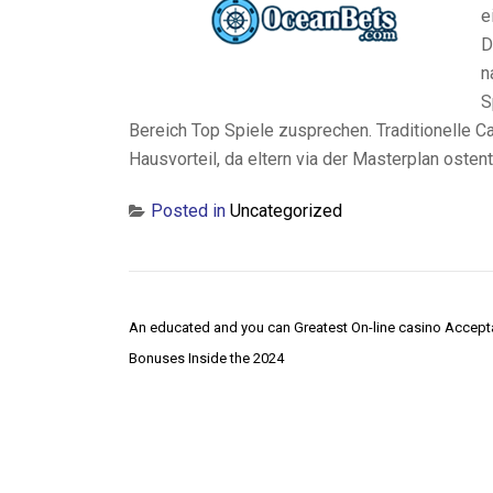
e
D
n
S
Bereich Top Spiele zusprechen. Traditionelle 
Hausvorteil, da eltern via der Masterplan ostent
Posted in
Uncategorized
POST NAVIGATION
An educated and you can Greatest On-line casino Accep
Bonuses Inside the 2024