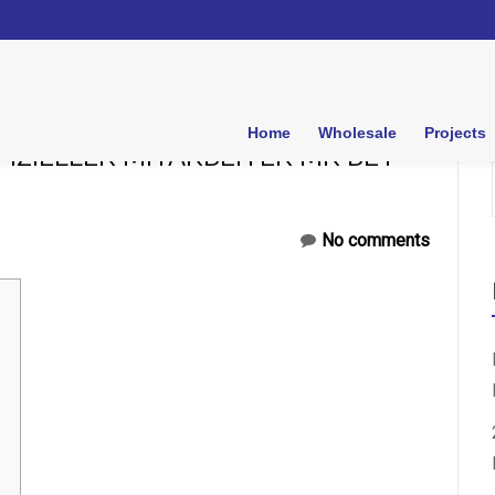
Home
Wholesale
Projects
FFIZIELLER MITARBEITER MR BET
No comments