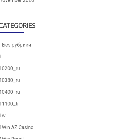
November 2020
CATEGORIES
! Без рубрики
1
10200_ru
10380_ru
10400_ru
11100_tr
1w
1Win AZ Casino