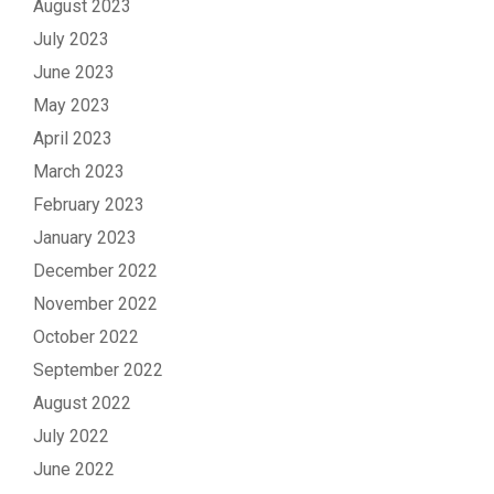
August 2023
July 2023
June 2023
May 2023
April 2023
March 2023
February 2023
January 2023
December 2022
November 2022
October 2022
September 2022
August 2022
July 2022
June 2022