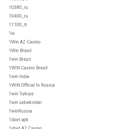
10380_ru
10400_ru
11100_tr
1w
1Win AZ Casino
1Win Brasil
1win Brazil
1WIN Casino Brasil
1win India
1WIN Official In Russia
1win Turkiye
1win uzbekistan
1winRussia
1xbet apk
1xbet AZ Casino