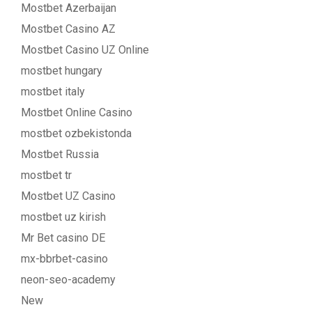
Mostbet Azerbaijan
Mostbet Casino AZ
Mostbet Casino UZ Online
mostbet hungary
mostbet italy
Mostbet Online Casino
mostbet ozbekistonda
Mostbet Russia
mostbet tr
Mostbet UZ Casino
mostbet uz kirish
Mr Bet casino DE
mx-bbrbet-casino
neon-seo-academy
New