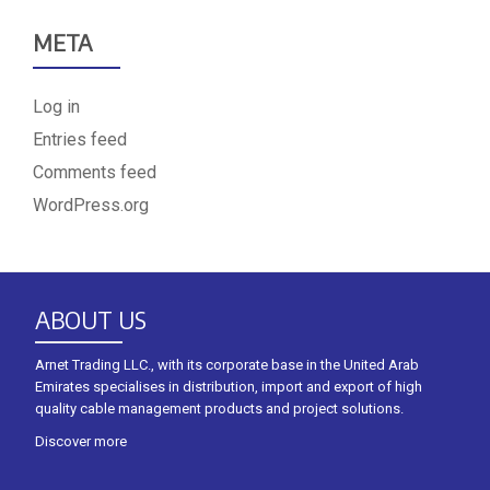
META
Log in
Entries feed
Comments feed
WordPress.org
ABOUT US
Arnet Trading LLC., with its corporate base in the United Arab
Emirates specialises in distribution, import and export of high
quality cable management products and project solutions.
Discover more