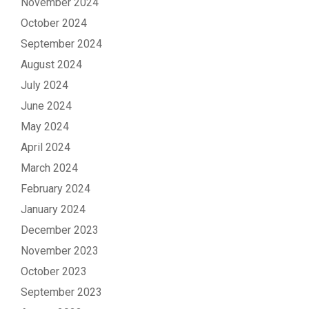
November 2024
October 2024
September 2024
August 2024
July 2024
June 2024
May 2024
April 2024
March 2024
February 2024
January 2024
December 2023
November 2023
October 2023
September 2023