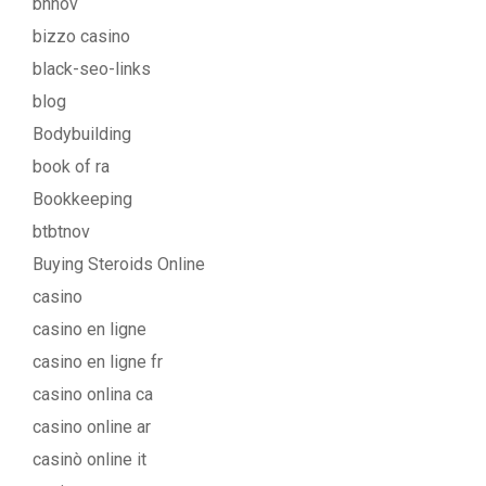
bhnov
bizzo casino
black-seo-links
blog
Bodybuilding
book of ra
Bookkeeping
btbtnov
Buying Steroids Online
casino
casino en ligne
casino en ligne fr
casino onlina ca
casino online ar
casinò online it