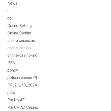
News
nl
no
Online Betting
Online Casino
online casino au
online-casino
online-casino-ind
PBN
pbnov
pelican casino PL
PF_21_10_2024
pills
Pin Up AZ
Pin UP AZ Casino