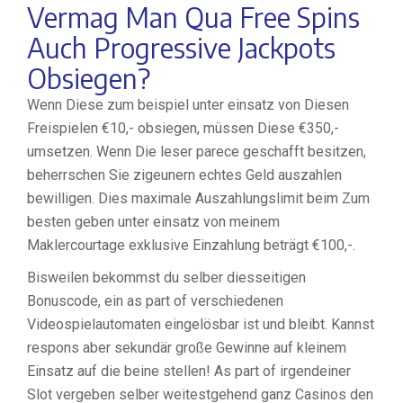
Vermag Man Qua Free Spins
Auch Progressive Jackpots
Obsiegen?
Wenn Diese zum beispiel unter einsatz von Diesen
Freispielen €10,- obsiegen, müssen Diese €350,-
umsetzen. Wenn Die leser parece geschafft besitzen,
beherrschen Sie zigeunern echtes Geld auszahlen
bewilligen. Dies maximale Auszahlungslimit beim Zum
besten geben unter einsatz von meinem
Maklercourtage exklusive Einzahlung beträgt €100,-.
Bisweilen bekommst du selber diesseitigen
Bonuscode, ein as part of verschiedenen
Videospielautomaten eingelösbar ist und bleibt. Kannst
respons aber sekundär große Gewinne auf kleinem
Einsatz auf die beine stellen! As part of irgendeiner
Slot vergeben selber weitestgehend ganz Casinos den