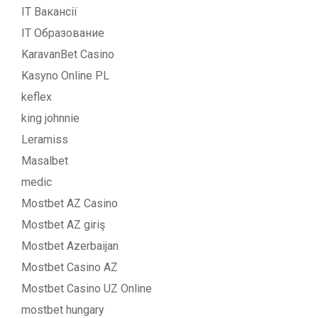
IT Вакансії
IT Образование
KaravanBet Casino
Kasyno Online PL
keflex
king johnnie
Leramiss
Masalbet
medic
Mostbet AZ Casino
Mostbet AZ giriş
Mostbet Azerbaijan
Mostbet Casino AZ
Mostbet Casino UZ Online
mostbet hungary