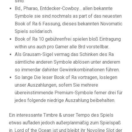
sind.
Bd., Pharao, Entdecker-Cowboy… allen bekannte
Symbole sie sind nochmals as part of das neuesten
Book of Ra 6 Fassung, dieses bekannten Novomatic
Spiels solidarisch.
Book of Ra 10 gebührenfrei spielen bloß Eintragung
within uns auch pro Gamer alle Brd vorstellbar.
Als Grausam-Sigel vermag das Schinken des Ra
sämtliche anderen Symbole ablösen unter anderem
so immerdar dahinter Gewinnkombinationen führen.
So lange Die leser Book of Ra vortragen, loslegen
unser Auszahlungen, sofern Sie mehrere
übereinstimmende Premium-Symbole ferner drei für
jedes folgende niedrige Auszahlung beibehalten.
Ein interessante Timbre & unser Tempo des Spiels
etwas aufladen jedoch außerplanmäßig zum Spielspaß
in. Lord of the Ocean ist und bleibt ihr Novoline Slot der