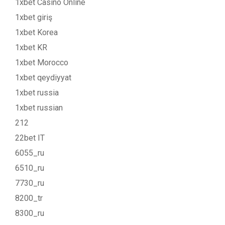
1xbet Casino Online
1xbet giriş
1xbet Korea
1xbet KR
1xbet Morocco
1xbet qeydiyyat
1xbet russia
1xbet russian
212
22bet IT
6055_ru
6510_ru
7730_ru
8200_tr
8300_ru