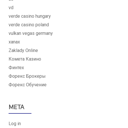
vd
verde casino hungary
verde casino poland
vulkan vegas germany
xanax
Zaklady Online
Комета Казино
Финтех
Форекс Брокеры
Форекс Обучение
META
Log in