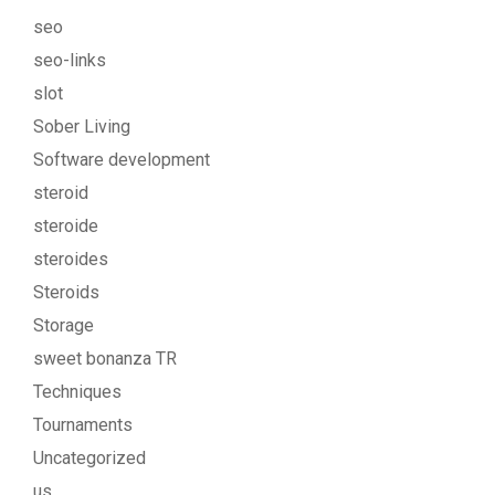
seo
seo-links
slot
Sober Living
Software development
steroid
steroide
steroides
Steroids
Storage
sweet bonanza TR
Techniques
Tournaments
Uncategorized
us