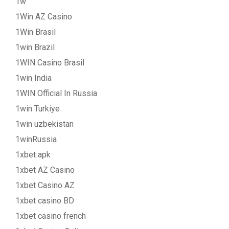
1w
1Win AZ Casino
1Win Brasil
1win Brazil
1WIN Casino Brasil
1win India
1WIN Official In Russia
1win Turkiye
1win uzbekistan
1winRussia
1xbet apk
1xbet AZ Casino
1xbet Casino AZ
1xbet casino BD
1xbet casino french