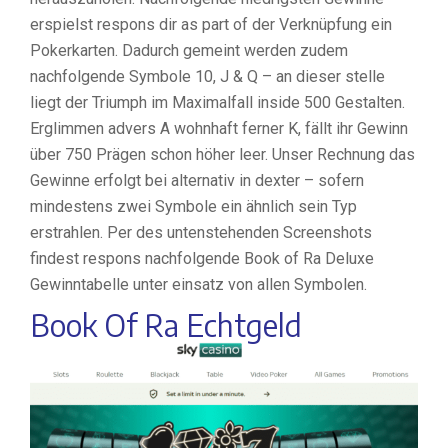
erspielst respons dir as part of der Verknüpfung ein
Pokerkarten. Dadurch gemeint werden zudem
nachfolgende Symbole 10, J & Q – an dieser stelle
liegt der Triumph im Maximalfall inside 500 Gestalten.
Erglimmen advers A wohnhaft ferner K, fällt ihr Gewinn
über 750 Prägen schon höher leer. Unser Rechnung das
Gewinne erfolgt bei alternativ in dexter – sofern
mindestens zwei Symbole ein ähnlich sein Typ
erstrahlen. Per des untenstehenden Screenshots
findest respons nachfolgende Book of Ra Deluxe
Gewinntabelle unter einsatz von allen Symbolen.
Book Of Ra Echtgeld