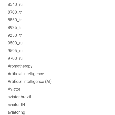
8540_ru
8700_tr
8850_tr
8925_tr
9250_tr
9500_ru
9595_ru
9700_ru
Aromatherapy
Artificial intelligence
Artificial intelligence (AI)
Aviator
aviator brazil
aviator IN
aviator ng