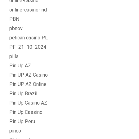
online-casino
online-casino-ind
PBN
pbnov
pelican casino PL
PF_21_10_2024
pills
Pin Up AZ
Pin UP AZ Casino
Pin UP AZ Online
Pin Up Brazil
Pin Up Casino AZ
Pin Up Cassino
Pin Up Peru
pinco