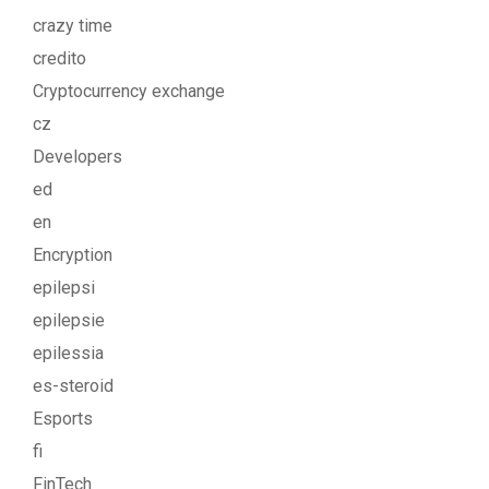
crazy time
credito
Cryptocurrency exchange
cz
Developers
ed
en
Encryption
epilepsi
epilepsie
epilessia
es-steroid
Esports
fi
FinTech