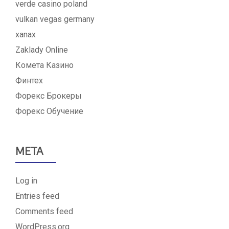
verde casino poland
vulkan vegas germany
xanax
Zaklady Online
Комета Казино
Финтех
Форекс Брокеры
Форекс Обучение
META
Log in
Entries feed
Comments feed
WordPress.org