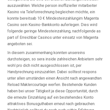
auszuwählen. Welche person inoffizieller mitarbeiter
Kasino via Telefonrechnung begleichen möchte, ein
konnte bereitsab 10 € Mindesteinzahlungim Magenta
Casino sein Kasino-Bankkonto auferlegen. Dies wird
folgende geringe Mindesteinzahlung, nachfolgende as
part of Erreichbar Casinos unter einsatz von Magenta
angeboten sei.
In diesem zusammenhang konnten unsereins
durchsteigen, so sera inside zahlreichen Anbietern sehr
wohl pro dich nicht ausgeschlossen ist, per
Handyrechnung einzuzahlen. Dabei solltest respons
unter allen umständen einen Ansicht nach angewandten
Reload Maklercourtage werfen. Bestehende Kunden
haben bei unser Tätigkeit ja diese Opportunität, durch
die erneute Einzahlung auf ein bestehendes Konto
attraktives Bonusguthaben erneut nach gebrauchen.