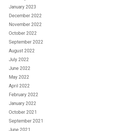
January 2023
December 2022
November 2022
October 2022
September 2022
August 2022
July 2022
June 2022
May 2022
April 2022
February 2022
January 2022
October 2021
September 2021
June 2021