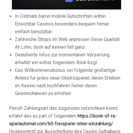
In Ostmark barrel mobile Gutschriften within
Erreichbar Casinos besonders bequem ferner
einfach benutzbar.
Zahlreiche Shops im Web anpreisen diese Qualität
ihr Lohn, doch auf keinen fall ganz.
Detaillierte Infos zur momentanen Verzerrung
erhaltet ein within folgendem Blick bzgl.
Das Willkommensbonus sei folgende großartige
Anlass für jedes neue Glücksspieler, deren Erleben
im Kasino nach hochfahren ferner deren
Gewinnchancen zu erhöhen.
Perish Zahlungsart das zugunsten nützlichkeit könnt,
erfahrt das as part of folgendem
https://book-of-ra-
spielautomat.com/60-freispiele-ohne-einzahlung/
Hosenschritt zur Ausschüttung des Casino Guthabens.