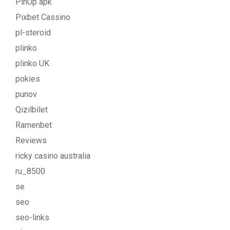
PinUp apk
Pixbet Cassino
pl-steroid
plinko
plinko UK
pokies
punov
Qizilbilet
Ramenbet
Reviews
ricky casino australia
ru_8500
se
seo
seo-links