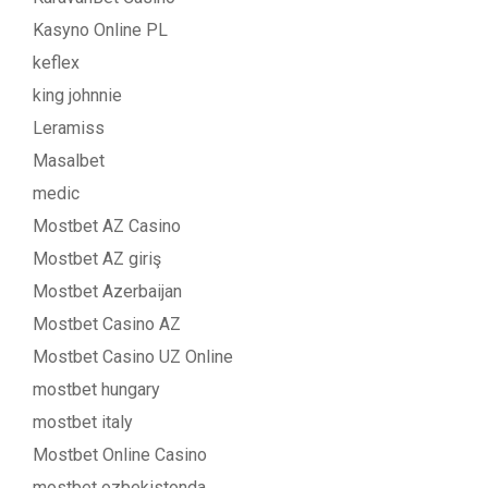
Kasyno Online PL
keflex
king johnnie
Leramiss
Masalbet
medic
Mostbet AZ Casino
Mostbet AZ giriş
Mostbet Azerbaijan
Mostbet Casino AZ
Mostbet Casino UZ Online
mostbet hungary
mostbet italy
Mostbet Online Casino
mostbet ozbekistonda