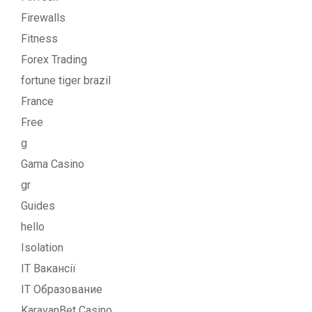
Firewalls
Fitness
Forex Trading
fortune tiger brazil
France
Free
g
Gama Casino
gr
Guides
hello
Isolation
IT Вакансії
IT Образование
KaravanBet Casino