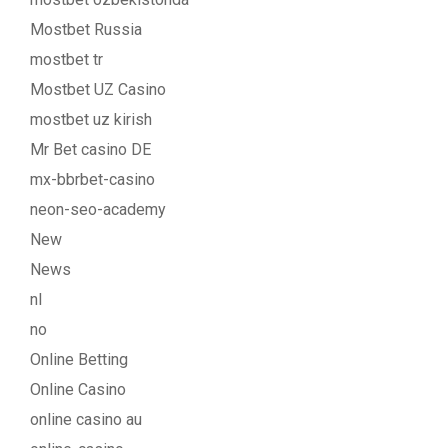
Mostbet Russia
mostbet tr
Mostbet UZ Casino
mostbet uz kirish
Mr Bet casino DE
mx-bbrbet-casino
neon-seo-academy
New
News
nl
no
Online Betting
Online Casino
online casino au