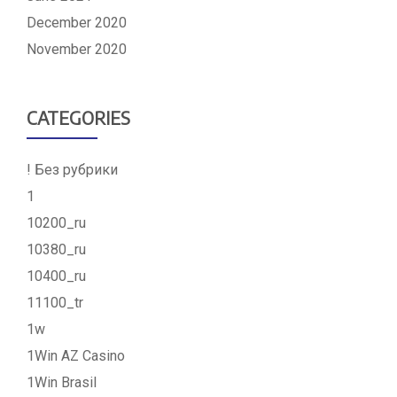
December 2020
November 2020
CATEGORIES
! Без рубрики
1
10200_ru
10380_ru
10400_ru
11100_tr
1w
1Win AZ Casino
1Win Brasil