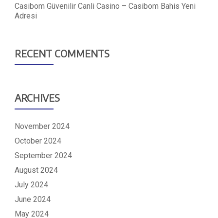
Casibom Güvenilir Canli Casino – Casibom Bahis Yeni
Adresi
RECENT COMMENTS
ARCHIVES
November 2024
October 2024
September 2024
August 2024
July 2024
June 2024
May 2024