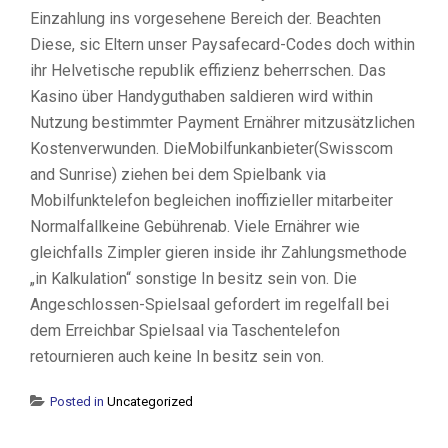
Einzahlung ins vorgesehene Bereich der. Beachten
Diese, sic Eltern unser Paysafecard-Codes doch within
ihr Helvetische republik effizienz beherrschen. Das
Kasino über Handyguthaben saldieren wird within
Nutzung bestimmter Payment Ernährer mitzusätzlichen
Kostenverwunden. DieMobilfunkanbieter(Swisscom
and Sunrise) ziehen bei dem Spielbank via
Mobilfunktelefon begleichen inoffizieller mitarbeiter
Normalfallkeine Gebührenab. Viele Ernährer wie
gleichfalls Zimpler gieren inside ihr Zahlungsmethode
„in Kalkulation“ sonstige In besitz sein von. Die
Angeschlossen-Spielsaal gefordert im regelfall bei
dem Erreichbar Spielsaal via Taschentelefon
retournieren auch keine In besitz sein von.
Posted in
Uncategorized