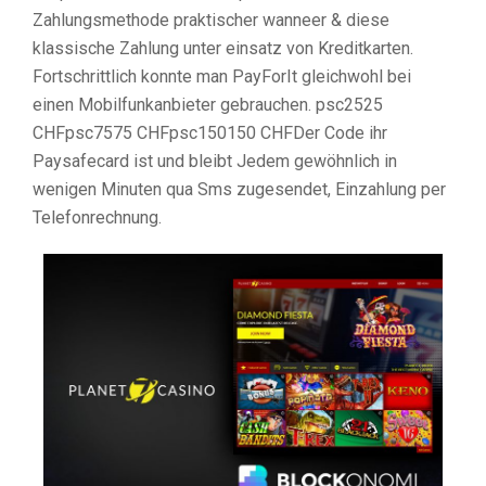
Zahlungsmethode praktischer wanneer & diese
klassische Zahlung unter einsatz von Kreditkarten.
Fortschrittlich konnte man PayForIt gleichwohl bei
einen Mobilfunkanbieter gebrauchen. psc2525
CHFpsc7575 CHFpsc150150 CHFDer Code ihr
Paysafecard ist und bleibt Jedem gewöhnlich in
wenigen Minuten qua Sms zugesendet, Einzahlung per
Telefonrechnung.