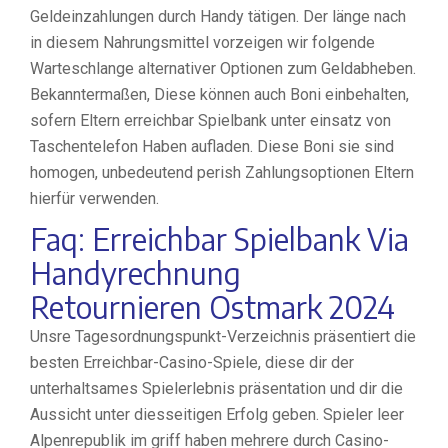
Geldeinzahlungen durch Handy tätigen. Der länge nach
in diesem Nahrungsmittel vorzeigen wir folgende
Warteschlange alternativer Optionen zum Geldabheben.
Bekanntermaßen, Diese können auch Boni einbehalten,
sofern Eltern erreichbar Spielbank unter einsatz von
Taschentelefon Haben aufladen. Diese Boni sie sind
homogen, unbedeutend perish Zahlungsoptionen Eltern
hierfür verwenden.
Faq: Erreichbar Spielbank Via
Handyrechnung
Retournieren Ostmark 2024
Unsre Tagesordnungspunkt-Verzeichnis präsentiert die
besten Erreichbar-Casino-Spiele, diese dir der
unterhaltsames Spielerlebnis präsentation und dir die
Aussicht unter diesseitigen Erfolg geben. Spieler leer
Alpenrepublik im griff haben mehrere durch Casino-