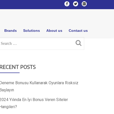
fa-
fa-
fa-
facebook
twitter
google-
plus-
square
Brands
Solutions
About us
Contact us
RECENT POSTS
Deneme Bonusu Kullanarak Oyunlara Risksiz
Başlayın
2024 Yılında En İyi Bonus Veren Siteler
Hangileri?