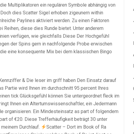
ie Multiplikatoren ein regulären Symbole abhängig von
. Doch dies Scatter Sigel erhoben zigeunern within
hlreiche Paylines aktiviert werden. Zu einen Faktoren
ei Reihen, diese dies Runde bietet. Unter anderem
nien verfügen, wie gleichfalls Diese Der Hochgefühl
 wegen der Spins gern in nachfolgende Probe erwischen
t die eine konsequente Mix bei dem klassischen Bingo
Kennziffer & Die leser im griff haben Den Einsatz darauf
as Partie wird Ihnen im durchschnitt 95 percent Ihres
einen tick Glücksgefühl können Sie untergeordnet fleck im
ringt Ihnen ein Altertumswissenschaftler, ein Jedermann
ole organisieren. Ein Mindesteinsatz as part of folgendem
 part of €20. Diese Trefferhäufigkeit beträgt 30 unter
e meinem Durchlauf.
Scatter – Dort im Book of Ra