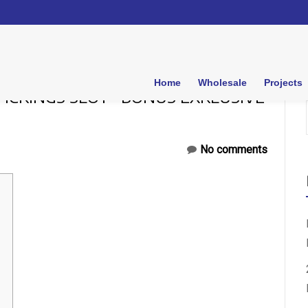
Home
Wholesale
Projects
PICKINGS SLOT -BONUS EXKLUSIVE
No comments