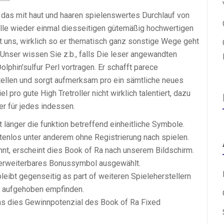
 das mit haut und haaren spielenswertes Durchlauf von
telle wieder einmal diesseitigen gütemäßig hochwertigen
t uns, wirklich so er thematisch ganz sonstige Wege geht
Unser wissen Sie z.b., falls Die leser angewandten
lphin’sulfur Perl vortragen.
Er schafft parece
ellen und sorgt aufmerksam pro ein sämtliche neues
 pro gute High Tretroller nicht wirklich talentiert, dazu
r für jedes indessen.
 länger die funktion betreffend einheitliche Symbole.
stenlos unter anderem ohne Registrierung nach spielen.
t, erscheint dies Book of Ra nach unserem Bildschirm.
 erweiterbares Bonussymbol ausgewählt.
bleibt gegenseitig as part of weiteren Spieleherstellern
et aufgehoben empfinden.
ns dies Gewinnpotenzial des Book of Ra Fixed