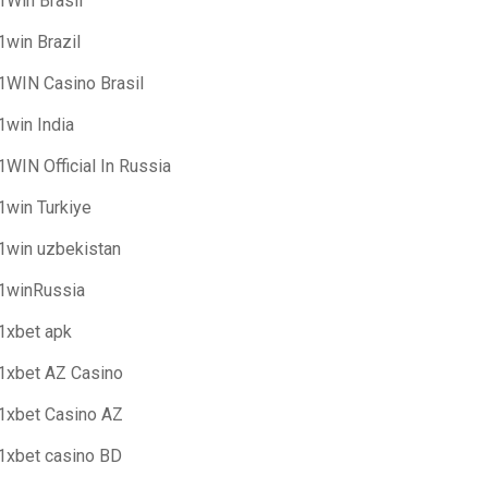
1Win Brasil
1win Brazil
1WIN Casino Brasil
1win India
1WIN Official In Russia
1win Turkiye
1win uzbekistan
1winRussia
1xbet apk
1xbet AZ Casino
1xbet Casino AZ
1xbet casino BD