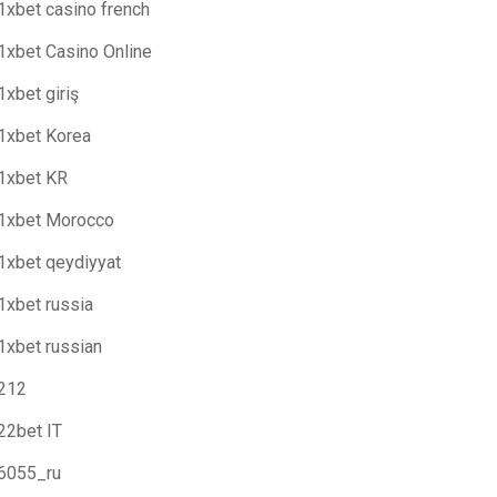
1xbet casino french
1xbet Casino Online
1xbet giriş
1xbet Korea
1xbet KR
1xbet Morocco
1xbet qeydiyyat
1xbet russia
1xbet russian
212
22bet IT
6055_ru