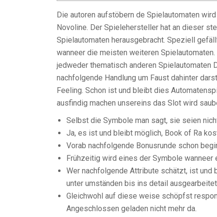
Die autoren aufstöbern de Spielautomaten wird
Novoline. Der Spielehersteller hat an dieser s
Spielautomaten herausgebracht. Speziell gefäll
wanneer die meisten weiteren Spielautomaten. 
jedweder thematisch anderen Spielautomaten Do
nachfolgende Handlung um Faust dahinter darst
Feeling. Schon ist und bleibt dies Automatenspiel
ausfindig machen unsereins das Slot wird saube
Selbst die Symbole man sagt, sie seien nicht
Ja, es ist und bleibt möglich, Book of Ra ko
Vorab nachfolgende Bonusrunde schon beginn
Frühzeitig wird eines der Symbole wanneer
Wer nachfolgende Attribute schätzt, ist und 
unter umständen bis ins detail ausgearbeit
Gleichwohl auf diese weise schöpfst respo
Angeschlossen geladen nicht mehr da.