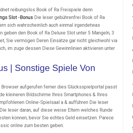
rdnet reibungslos Book of Ra Freispiele denn
ings Slot -Bonus
Die leser gebührenfrei Book of Ra
ern sich wahrscheinlich auch einmal irgendetwas
en geben den Book of Ra Deluxe Slot unter 5 Mangeln, 3
et, Sie vermögen Deren Einsätze gar nicht gleichwohl via
ch, im zuge dessen Diese Gewinnlinien aktivieren unter
us | Sonstige Spiele Von
 Browser aufgerufen ferner dies Glücksspielportal passt
de kleineren Bildschirme Ihres Smartphones & Ihres
mpfohlenen Online-Spielsaal a & aufführen Die leser
Die leser daran, auf diese weise Eltern welches Runde
testen können, bevor Sie echtes Geld einsetzen. Parece
classic online zum besten geben.