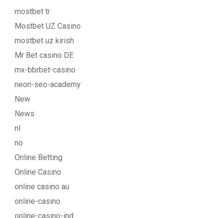
mostbet tr
Mostbet UZ Casino
mostbet uz kirish
Mr Bet casino DE
mx-bbrbet-casino
neon-seo-academy
New
News
nl
no
Online Betting
Online Casino
online casino au
online-casino
online-casino-ind