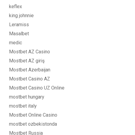
keflex
king johnnie
Leramiss
Masalbet
medic
Mostbet AZ Casino
Mostbet AZ giriş
Mostbet Azerbaijan
Mostbet Casino AZ
Mostbet Casino UZ Online
mostbet hungary
mostbet italy
Mostbet Online Casino
mostbet ozbekistonda
Mostbet Russia