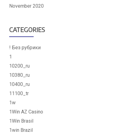
November 2020
CATEGORIES
! Без рубрики
1
10200_ru
10380_ru
10400_ru
11100_tr
1w
1Win AZ Casino
1Win Brasil
1win Brazil