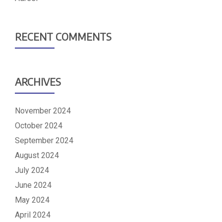
RECENT COMMENTS
ARCHIVES
November 2024
October 2024
September 2024
August 2024
July 2024
June 2024
May 2024
April 2024