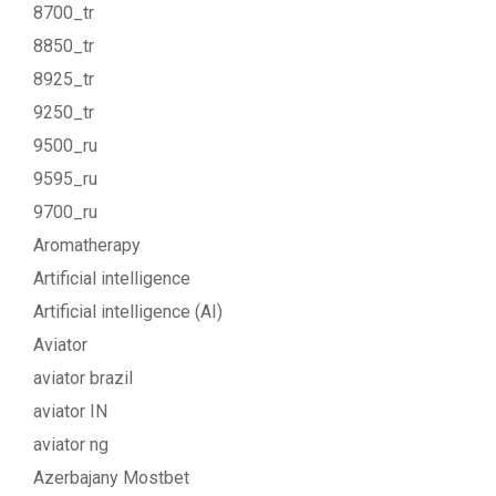
8700_tr
8850_tr
8925_tr
9250_tr
9500_ru
9595_ru
9700_ru
Aromatherapy
Artificial intelligence
Artificial intelligence (AI)
Aviator
aviator brazil
aviator IN
aviator ng
Azerbajany Mostbet