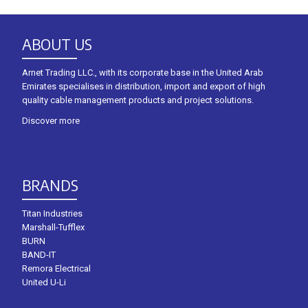
ABOUT US
Arnet Trading LLC., with its corporate base in the United Arab
Emirates specialises in distribution, import and export of high
quality cable management products and project solutions.
Discover more
BRANDS
Titan Industries
Marshall-Tufflex
BURN
BAND-IT
Remora Electrical
United U-Li