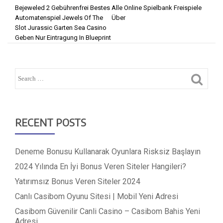
Bejeweled 2 Gebührenfrei Bestes
Alle Online Spielbank Freispiele
Automatenspiel Jewels Of The
Über
Slot Jurassic Garten Sea Casino
Geben Nur Eintragung In Blueprint
RECENT POSTS
Deneme Bonusu Kullanarak Oyunlara Risksiz Başlayın
2024 Yılında En İyi Bonus Veren Siteler Hangileri?
Yatırımsız Bonus Veren Siteler 2024
Canlı Casibom Oyunu Sitesi | Mobil Yeni Adresi
Casibom Güvenilir Canli Casino – Casibom Bahis Yeni
Adresi