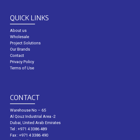
QUICK LINKS
About us
Wholesale
Project Solutions
Our Brands
Contact
Privacy Policy
Terms of Use
CONTACT
Warehouse No – 65
Al Qouz Industrial Area -2
Dubai, United Arab Emirates
Tel :
+971 4 3386 489
Fax : +971 4 3386 490