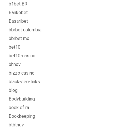
b1bet BR
Bankobet
Basaribet
bbrbet colombia
bbrbet mx
bet10
bet10-casino
bhnov
bizzo casino
black-seo-links
blog
Bodybuilding
book of ra
Bookkeeping
btbtnov