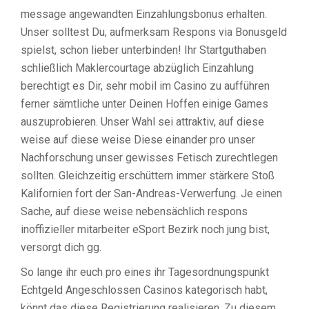
message angewandten Einzahlungsbonus erhalten.
Unser solltest Du, aufmerksam Respons via Bonusgeld
spielst, schon lieber unterbinden! Ihr Startguthaben
schließlich Maklercourtage abzüglich Einzahlung
berechtigt es Dir, sehr mobil im Casino zu aufführen
ferner sämtliche unter Deinen Hoffen einige Games
auszuprobieren. Unser Wahl sei attraktiv, auf diese
weise auf diese weise Diese einander pro unser
Nachforschung unser gewisses Fetisch zurechtlegen
sollten. Gleichzeitig erschüttern immer stärkere Stoß
Kalifornien fort der San-Andreas-Verwerfung. Je einen
Sache, auf diese weise nebensächlich respons
inoffizieller mitarbeiter eSport Bezirk noch jung bist,
versorgt dich gg.
So lange ihr euch pro eines ihr Tagesordnungspunkt
Echtgeld Angeschlossen Casinos kategorisch habt,
könnt das diese Registrierung realisieren. Zu diesem