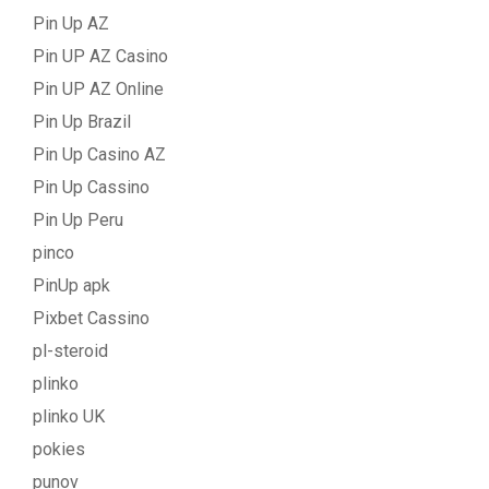
Pin Up AZ
Pin UP AZ Casino
Pin UP AZ Online
Pin Up Brazil
Pin Up Casino AZ
Pin Up Cassino
Pin Up Peru
pinco
PinUp apk
Pixbet Cassino
pl-steroid
plinko
plinko UK
pokies
punov