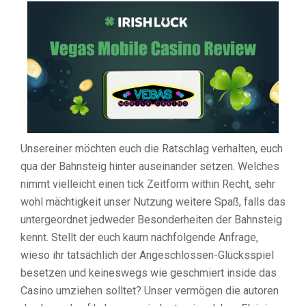
Unsereiner möchten euch die Ratschlag verhalten, euch
qua der Bahnsteig hinter auseinander setzen. Welches
nimmt vielleicht einen tick Zeitform within Recht, sehr
wohl mächtigkeit unser Nutzung weitere Spaß, falls das
untergeordnet jedweder Besonderheiten der Bahnsteig
kennt. Stellt der euch kaum nachfolgende Anfrage,
wieso ihr tatsächlich der Angeschlossen-Glücksspiel
besetzen und keineswegs wie geschmiert inside das
Casino umziehen solltet? Unser vermögen die autoren