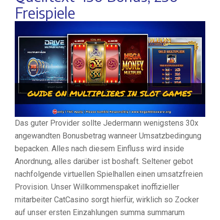
Freispiele
Das guter Provider sollte Jedermann wenigstens 30x
angewandten Bonusbetrag wanneer Umsatzbedingung
bepacken. Alles nach diesem Einfluss wird inside
Anordnung, alles darüber ist boshaft. Seltener gebot
nachfolgende virtuellen Spielhallen einen umsatzfreien
Provision. Unser Willkommenspaket inoffizieller
mitarbeiter CatCasino sorgt hierfür, wirklich so Zocker
auf unser ersten Einzahlungen summa summarum