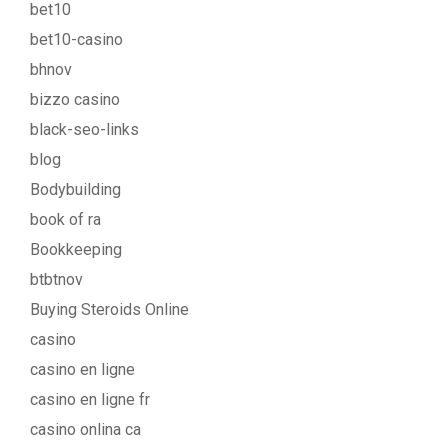
bet10
bet10-casino
bhnov
bizzo casino
black-seo-links
blog
Bodybuilding
book of ra
Bookkeeping
btbtnov
Buying Steroids Online
casino
casino en ligne
casino en ligne fr
casino onlina ca