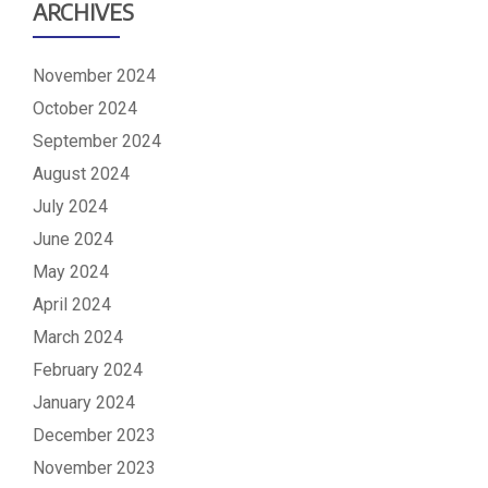
ARCHIVES
November 2024
October 2024
September 2024
August 2024
July 2024
June 2024
May 2024
April 2024
March 2024
February 2024
January 2024
December 2023
November 2023