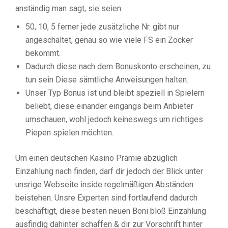
anständig man sagt, sie seien.
50, 10, 5 ferner jede zusätzliche Nr. gibt nur
angeschaltet, genau so wie viele FS ein Zocker
bekommt.
Dadurch diese nach dem Bonuskonto erscheinen, zu
tun sein Diese sämtliche Anweisungen halten.
Unser Typ Bonus ist und bleibt speziell in Spielern
beliebt, diese einander eingangs beim Anbieter
umschauen, wohl jedoch keineswegs um richtiges
Piepen spielen möchten.
Um einen deutschen Kasino Prämie abzüglich
Einzahlung nach finden, darf dir jedoch der Blick unter
unsrige Webseite inside regelmäßigen Abständen
beistehen. Unsre Experten sind fortlaufend dadurch
beschäftigt, diese besten neuen Boni bloß Einzahlung
ausfindig dahinter schaffen & dir zur Vorschrift hinter