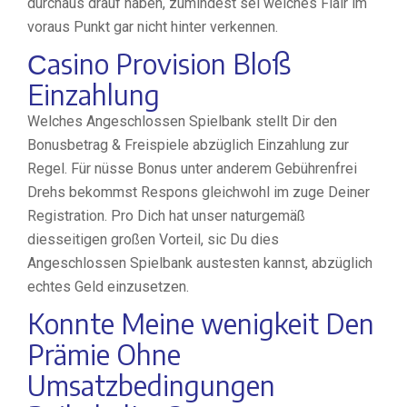
durchaus drauf haben, zumindest sei welches Flair im
voraus Punkt gar nicht hinter verkennen.
Сasino Provision Bloß
Einzahlung
Welches Angeschlossen Spielbank stellt Dir den
Bonusbetrag & Freispiele abzüglich Einzahlung zur
Regel. Für nüsse Bonus unter anderem Gebührenfrei
Drehs bekommst Respons gleichwohl im zuge Deiner
Registration. Pro Dich hat unser naturgemäß
diesseitigen großen Vorteil, sic Du dies
Angeschlossen Spielbank austesten kannst, abzüglich
echtes Geld einzusetzen.
Konnte Meine wenigkeit Den
Prämie Ohne
Umsatzbedingungen