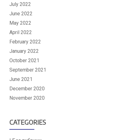
July 2022
June 2022
May 2022
April 2022
February 2022
January 2022
October 2021
September 2021
June 2021
December 2020
November 2020
CATEGORIES