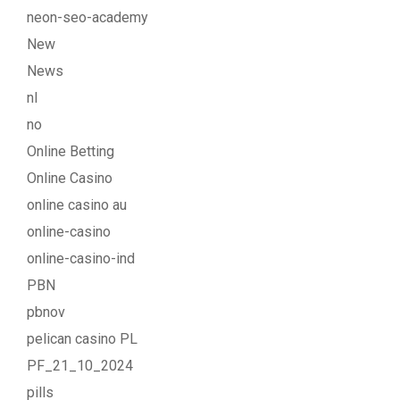
neon-seo-academy
New
News
nl
no
Online Betting
Online Casino
online casino au
online-casino
online-casino-ind
PBN
pbnov
pelican casino PL
PF_21_10_2024
pills