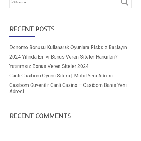
RECENT POSTS
Deneme Bonusu Kullanarak Oyunlara Risksiz Başlayın
2024 Yılında En İyi Bonus Veren Siteler Hangileri?
Yatırımsız Bonus Veren Siteler 2024
Canlı Casibom Oyunu Sitesi | Mobil Yeni Adresi
Casibom Güvenilir Canli Casino – Casibom Bahis Yeni
Adresi
RECENT COMMENTS