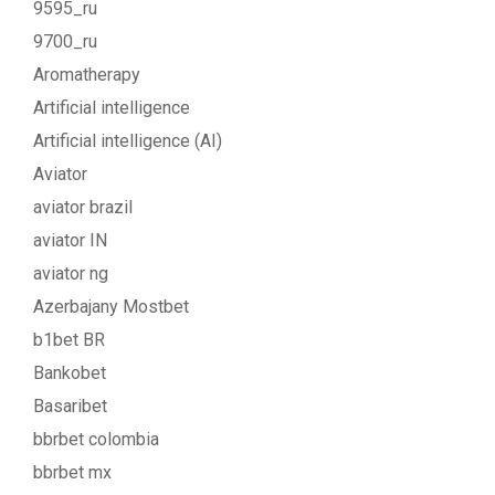
9595_ru
9700_ru
Aromatherapy
Artificial intelligence
Artificial intelligence (AI)
Aviator
aviator brazil
aviator IN
aviator ng
Azerbajany Mostbet
b1bet BR
Bankobet
Basaribet
bbrbet colombia
bbrbet mx