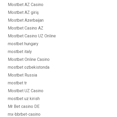
Mostbet AZ Casino
Mostbet AZ giriş
Mostbet Azerbaijan
Mostbet Casino AZ
Mostbet Casino UZ Online
mostbet hungary
mostbet italy
Mostbet Online Casino
mostbet ozbekistonda
Mostbet Russia
mostbet tr
Mostbet UZ Casino
mostbet uz kirish
Mr Bet casino DE
mx-bbrbet-casino