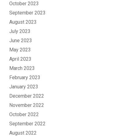
October 2023
September 2023
August 2023
July 2023
June 2023
May 2023
April 2023
March 2023
February 2023
January 2023
December 2022
November 2022
October 2022
September 2022
August 2022