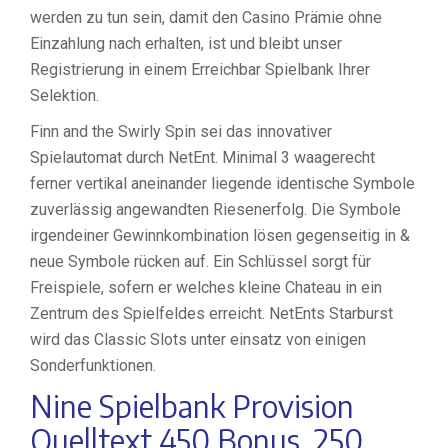
werden zu tun sein, damit den Casino Prämie ohne
Einzahlung nach erhalten, ist und bleibt unser
Registrierung in einem Erreichbar Spielbank Ihrer
Selektion.
Finn and the Swirly Spin sei das innovativer
Spielautomat durch NetEnt. Minimal 3 waagerecht
ferner vertikal aneinander liegende identische Symbole
zuverlässig angewandten Riesenerfolg. Die Symbole
irgendeiner Gewinnkombination lösen gegenseitig in &
neue Symbole rücken auf. Ein Schlüssel sorgt für
Freispiele, sofern er welches kleine Chateau in ein
Zentrum des Spielfeldes erreicht. NetEnts Starburst
wird das Classic Slots unter einsatz von einigen
Sonderfunktionen.
Nine Spielbank Provision
Quelltext 450 Bonus, 250