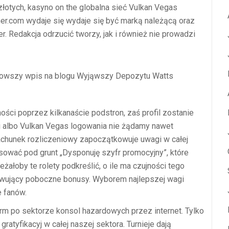
łotych, kasyno on the globalna sieć Vulkan Vegas
her.com wydaje się wydaje się być marką należącą oraz
 Redakcja odrzucić tworzy, jak i również nie prowadzi
ości poprzez kilkanaście podstron, zaś profil zostanie
ji albo Vulkan Vegas logowania nie żądamy nawet
rachunek rozliczeniowy zapoczątkowuje uwagi w całej
ować pod grunt „Dysponuję szyfr promocyjny”, które
leżałoby te rolety podkreślić, o ile ma czujności tego
ywujący poboczne bonusy. Wyborem najlepszej wagi
 fanów.
rm po sektorze konsol hazardowych przez internet. Tylko
gratyfikacyj w całej naszej sektora. Turnieje dają