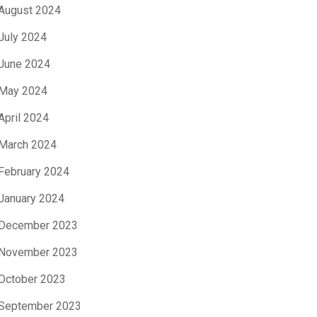
August 2024
July 2024
June 2024
May 2024
April 2024
March 2024
February 2024
January 2024
December 2023
November 2023
October 2023
September 2023