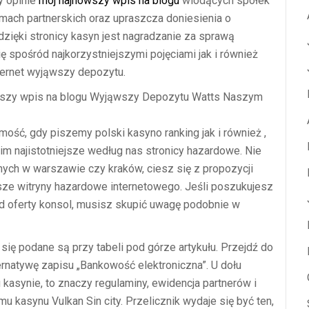
y opinie
mój najnowszy wpis na blogu
wiodących spółek
ach partnerskich oraz upraszcza doniesienia o
zięki stronicy kasyn jest nagradzanie za sprawą
ę spośród najkorzystniejszymi pojęciami jak i również
ternet wyjąwszy depozytu.
ość, gdy piszemy polski kasyno ranking jak i również ,
m najistotniejsze według nas stronicy hazardowe. Nie
ch w warszawie czy kraków, ciesz się z propozycji
sze witryny hazardowe internetowego. Jeśli poszukujesz
od oferty konsol, musisz skupić uwagę podobnie w
się podane są przy tabeli pod górze artykułu. Przejdź do
ernatywę zapisu „Bankowość elektroniczna”. U dołu
 kasynie, to znaczy regulaminy, ewidencja partnerów i
u kasynu Vulkan Sin city. Przelicznik wydaje się być ten,