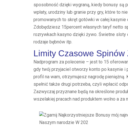
sposobność dzięki wygraną, kiedy bonusy są pr
wpłaty, urodziny lub granie przy gry, które to 
promowanych to skręt gotówki w całej kasynie
Zdobędziesz 15percent własnych taryf netto s
rozrywkach kasyno dzięki żywo. Świetne sloty
rodzaje bębnów itp.
Limity Czasowe Spinów Z
Nadprogram za polecenie – jest to 15 ofero
gdy twój przyjaciel otworzy konto po kasynie 
profil na wam, otrzymujesz nagrodę pieniężną. 
spełnić także drugi potrzeba, czyli wpłacić od
Zazwyczaj przyznane będą na określone produk
wszelakiej pracach nad produktem wolno a za n