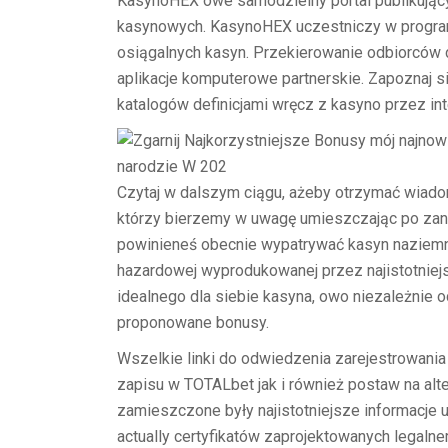
KasynoHEX owe samodzielny portal publikując
kasynowych. KasynoHEX uczestniczy w program
osiągalnych kasyn. Przekierowanie odbiorców d
aplikacje komputerowe partnerskie. Zapoznaj si
katalogów definicjami wręcz z kasyno przez in
Czytaj w dalszym ciągu, ażeby otrzymać wiadom
którzy bierzemy w uwagę umieszczając po zani
powinieneś obecnie wypatrywać kasyn naziemny
hazardowej wyprodukowanej przez najistotniej
idealnego dla siebie kasyna, owo niezależnie 
proponowane bonusy.
Wszelkie linki do odwiedzenia zarejestrowania 
zapisu w TOTALbet jak i również postaw na alt
zamieszczone były najistotniejsze informacje u
actually certyfikatów zaprojektowanych legalnem