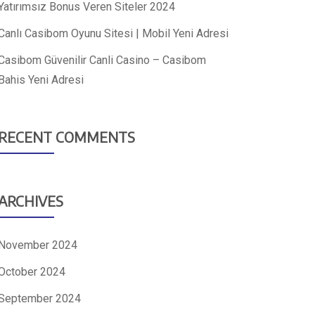
Yatırımsız Bonus Veren Siteler 2024
Canlı Casibom Oyunu Sitesi | Mobil Yeni Adresi
Casibom Güvenilir Canli Casino – Casibom
Bahis Yeni Adresi
RECENT COMMENTS
ARCHIVES
November 2024
October 2024
September 2024