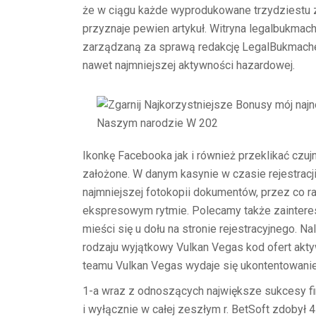
że w ciągu każde wyprodukowane trzydziestu z
przyznaje pewien artykuł. Witryna legalbukmac
zarządzaną za sprawą redakcję LegalBukmacher.
nawet najmniejszej aktywności hazardowej.
Ikonkę Facebooka jak i również przeklikać czujn
założone. W danym kasynie w czasie rejestrac
najmniejszej fotokopii dokumentów, przez co 
ekspresowym rytmie. Polecamy także zainteres
mieści się u dołu na stronie rejestracyjnego. Na
rodzaju wyjątkowy Vulkan Vegas kod ofert akt
teamu Vulkan Vegas wydaje się ukontentowanie
1-a wraz z odnoszących największe sukcesy fi
i wyłącznie w całej zeszłym r. BetSoft zdobył 4 