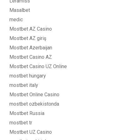
Leramiss
Masalbet
medic
Mostbet AZ Casino
Mostbet AZ giriş
Mostbet Azerbaijan
Mostbet Casino AZ
Mostbet Casino UZ Online
mostbet hungary
mostbet italy
Mostbet Online Casino
mostbet ozbekistonda
Mostbet Russia
mostbet tr
Mostbet UZ Casino