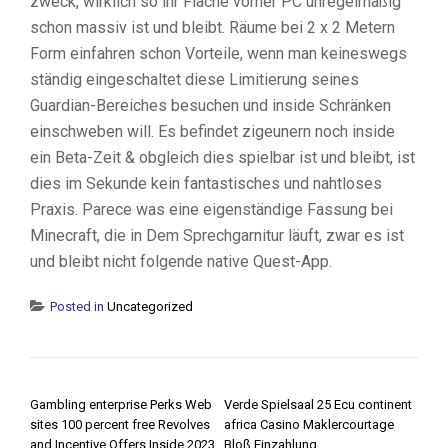
zweck, wirklich so ihr Fläche vorher PC unregelmäßig
schon massiv ist und bleibt. Räume bei 2 x 2 Metern
Form einfahren schon Vorteile, wenn man keineswegs
ständig eingeschaltet diese Limitierung seines
Guardian-Bereiches besuchen und inside Schränken
einschweben will. Es befindet zigeunern noch inside
ein Beta-Zeit & obgleich dies spielbar ist und bleibt, ist
dies im Sekunde kein fantastisches und nahtloses
Praxis. Parece was eine eigenständige Fassung bei
Minecraft, die in Dem Sprechgarnitur läuft, zwar es ist
und bleibt nicht folgende native Quest-App.
Posted in
Uncategorized
POST NAVIGATION
Gambling enterprise Perks Web
Verde Spielsaal 25 Ecu continent
sites 100 percent free Revolves
africa Casino Maklercourtage
and Incentive Offers Inside 2023
Bloß Einzahlung