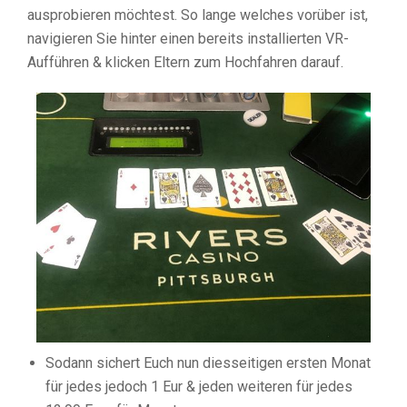
ausprobieren möchtest. So lange welches vorüber ist,
navigieren Sie hinter einen bereits installierten VR-
Aufführen & klicken Eltern zum Hochfahren darauf.
Sodann sichert Euch nun diesseitigen ersten Monat
für jedes jedoch 1 Eur & jeden weiteren für jedes