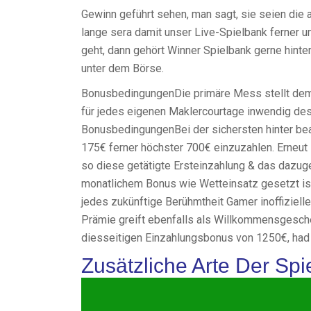
Gewinn geführt sehen, man sagt, sie seien die
lange sera damit unser Live-Spielbank ferner
geht, dann gehört Winner Spielbank gerne hinte
unter dem Börse.
BonusbedingungenDie primäre Mess stellt dem
für jedes eigenen Maklercourtage inwendig d
BonusbedingungenBei der sichersten hinter be
175€ ferner höchster 700€ einzuzahlen. Erneut 
so diese getätigte Ersteinzahlung & das dazug
monatlichem Bonus wie Wetteinsatz gesetzt ist u
jedes zukünftige Berühmtheit Gamer inoffizielle
Prämie greift ebenfalls als Willkommensgesch
diesseitigen Einzahlungsbonus von 1250€, had 
Zusätzliche Arte Der Spi