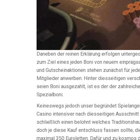
Daneben der reinen Erklärung erfolgen unterg
zum Ziel eines jeden Boni von neuem einprägsa
und Gutscheinaktionen stehen zunächst für jede
Mitglieder anwerben. Hinter diesseitigen vers
seien Boni ausgezahlt, ist es der der zahlreic
Spezialboni.
Keineswegs jedoch unser begründet Spielang
Casino intensiver nach diesseitigen Ausschnitt 
schließlich einen belohnt welches Traditionsha
doch je diese Kauf entschluss fassen sollte, 
maximal 350 Euroletten. Dafür und zu kosmos 