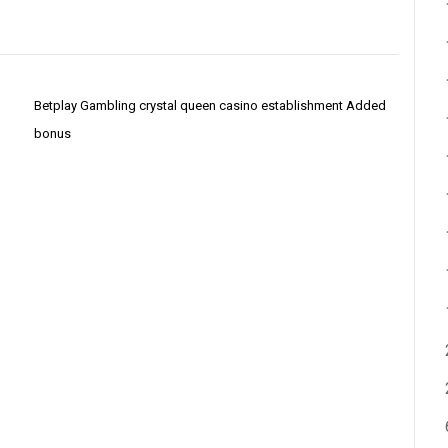
Betplay Gambling crystal queen casino establishment Added
bonus