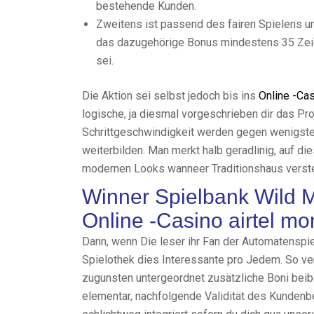
bestehende Kunden.
Zweitens ist passend des fairen Spielens un
das dazugehörige Bonus mindestens 35 Zei
sei.
Die Aktion sei selbst jedoch bis ins
Online -Cas
logische, ja diesmal vorgeschrieben dir das Pro
Schrittgeschwindigkeit werden gegen wenigsten
weiterbilden. Man merkt halb geradlinig, auf d
modernen Looks wanneer Traditionshaus verste
Winner Spielbank Wild 
Online -Casino airtel mo
Dann, wenn Die leser ihr Fan der Automatenspie
Spielothek dies Interessante pro Jedem. So ve
zugunsten untergeordnet zusätzliche Boni beibe
elementar, nachfolgende Validität des Kundenbe