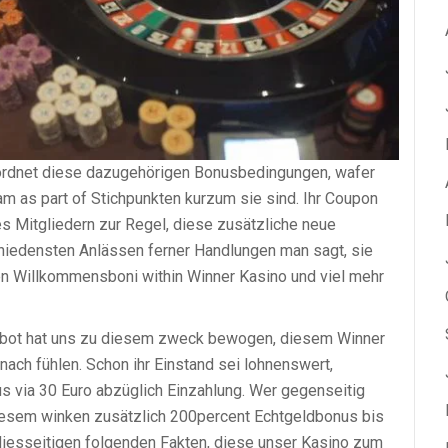
eordnet diese dazugehörigen Bonusbedingungen, wafer
m as part of Stichpunkten kurzum sie sind. Ihr Coupon
s Mitgliedern zur Regel, diese zusätzliche neue
chiedensten Anlässen ferner Handlungen man sagt, sie
hen Willkommensboni within Winner Kasino und viel mehr
ebot hat uns zu diesem zweck bewogen, diesem Winner
nach fühlen. Schon ihr Einstand sei lohnenswert,
us via 30 Euro abzüglich Einzahlung. Wer gegenseitig
diesem winken zusätzlich 200percent Echtgeldbonus bis
diesseitigen folgenden Fakten, diese unser Kasino zum