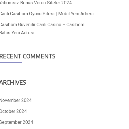
Yatırımsız Bonus Veren Siteler 2024
Canlı Casibom Oyunu Sitesi | Mobil Yeni Adresi
Casibom Güvenilir Canli Casino – Casibom
Bahis Yeni Adresi
RECENT COMMENTS
ARCHIVES
November 2024
October 2024
September 2024