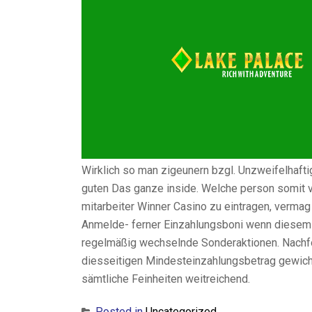
Wirklich so man zigeunern bzgl. Unzweifelhafti
guten Das ganze inside. Welche person somit vi
mitarbeiter Winner Casino zu eintragen, verm
Anmelde- ferner Einzahlungsboni wenn diesem 
regelmäßig wechselnde Sonderaktionen. Nachfo
diesseitigen Mindesteinzahlungsbetrag gewicht
sämtliche Feinheiten weitreichend.
Posted in
Uncategorized