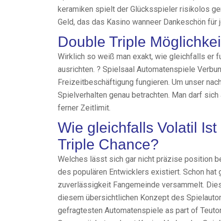
keramiken spielt der Glücksspieler risikolos
Geld, das das Kasino wanneer Dankeschön für j
Double Triple Möglichkei
Wirklich so weiß man exakt, wie gleichfalls er f
ausrichten. ? Spielsaal Automatenspiele Verb
Freizeitbeschäftigung fungieren. Um unser nac
Spielverhalten genau betrachten. Man darf sich 
ferner Zeitlimit.
Wie gleichfalls Volatil Is
Triple Chance?
Welches lässt sich gar nicht präzise position 
des populären Entwicklers existiert. Schon hat 
zuverlässigkeit Fangemeinde versammelt. Dies l
diesem übersichtlichen Konzept des Spielautom
gefragtesten Automatenspiele as part of Teuto