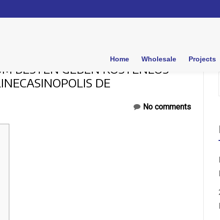
Home
Wholesale
Projects
M BESTEN GEBEN KOSTENLOS
INECASINOPOLIS DE
No comments