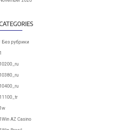
November 2020
CATEGORIES
! Без рубрики
1
10200_ru
10380_ru
10400_ru
11100_tr
1w
1Win AZ Casino