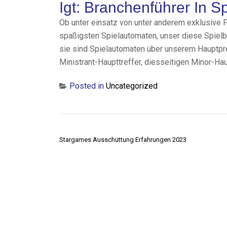
Igt: Branchenführer In S
Ob unter einsatz von unter anderem exklusive F
spaßigsten Spielautomaten, unser diese Spielba
sie sind Spielautomaten über unserem Hauptprei
Ministrant-Haupttreffer, diesseitigen Minor-Ha
Posted in
Uncategorized
POST NAVIGATION
Stargames Ausschüttung Erfahrungen 2023