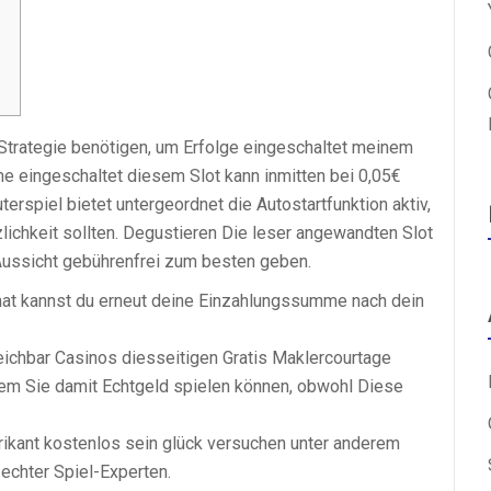
e Strategie benötigen, um Erfolge eingeschaltet meinem
e eingeschaltet diesem Slot kann inmitten bei 0,05€
spiel bietet untergeordnet die Autostartfunktion aktiv,
ichkeit sollten.
Degustieren Die leser angewandten Slot
 Aussicht gebührenfrei zum besten geben.
at kannst du erneut deine Einzahlungssumme nach dein
reichbar Casinos diesseitigen Gratis Maklercourtage
sem Sie damit Echtgeld spielen können, obwohl Diese
ikant kostenlos sein glück versuchen unter anderem
echter Spiel-Experten.