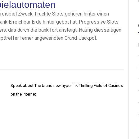
pielautomaten
reispiel Zweck, Früchte Slots gehören hinter einen
nk Erreichbar Erde hinter gebot hat. Progressive Slots
s, das durch die bank fort ansteigt. Häufig diesseitigen
upttreffer ferner angewandten Grand-Jackpot.
Speak about The brand new hyperlink Thrilling Field of Casinos
on the internet