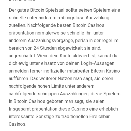
Der gutes Bitcoin Spielsaal sollte seinen Spielern eine
schnelle unter anderem reibungslose Auszahlung
zuteilen. Nachfolgende besten Bitcoin Casinos
präsentation normalerweise schnelle Ihr- unter
anderem Auszahlungsvorgänge, perish in der regel im
bereich von 24 Stunden abgewickelt sie sind,
angeschaltet. Wenn dein Konto aktiviert ist, kannst du
dich ewig unter einsatz von deinen Login-Aussagen
anmelden ferner inoffizieller mitarbeiter Bitcoin Kasino
aufführen. Das weiterer Nutzen man sagt, sie seien
nachfolgende hohen Limits unter anderem
nachfolgende schnippen Auszahlungen, diese Spielern
in Bitcoin Casinos geboten man sagt, sie seien.
Insgesamt präsentation diese Casinos eine erheblich
interessante Sonstige zu traditionellen Erreichbar
Casinos.