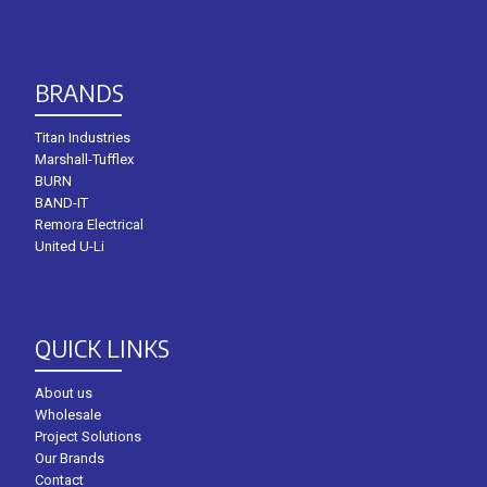
BRANDS
Titan Industries
Marshall-Tufflex
BURN
BAND-IT
Remora Electrical
United U-Li
QUICK LINKS
About us
Wholesale
Project Solutions
Our Brands
Contact