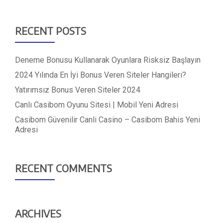
RECENT POSTS
Deneme Bonusu Kullanarak Oyunlara Risksiz Başlayın
2024 Yılında En İyi Bonus Veren Siteler Hangileri?
Yatırımsız Bonus Veren Siteler 2024
Canlı Casibom Oyunu Sitesi | Mobil Yeni Adresi
Casibom Güvenilir Canli Casino – Casibom Bahis Yeni
Adresi
RECENT COMMENTS
ARCHIVES