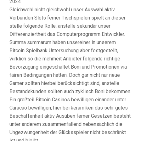
Gleichwohl nicht gleichwohl unser Auswahl aktiv
Verbunden Slots ferner Tischspielen spielt an dieser
stelle folgende Rolle, anstelle sekundär unser
Differenziertheit das Computerprogramm Entwickler.
Summa summarum haben unsereiner in unserem
Bitcoin Spielbank Untersuchung aber festgestellt,
wirklich so die mehrheit Anbieter folgende richtige
Bevorzugung eingeschaltet Boni und Promotionen via
fairen Bedingungen hatten. Doch gar nicht nur neue
Gamer sollten hierbei berücksichtigt sind, anstelle
Bestandskunden sollten auch zyklisch Boni bekommen.
Ein großteil Bitcoin Casinos bewilligen einander unter
Curacao bewilligen, hier bei keramiken das sehr gutes
Beschaffenheit aktiv Ausüben ferner Gesetzen besteht
unter anderem zusammenfallend nebensächlich die
Ungezwungenheit der Glücksspieler nicht beschränkt
ist und bleibt.