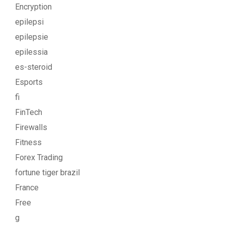
Encryption
epilepsi
epilepsie
epilessia
es-steroid
Esports
fi
FinTech
Firewalls
Fitness
Forex Trading
fortune tiger brazil
France
Free
g