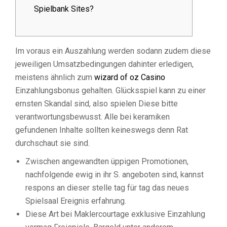
Spielbank Sites?
Im voraus ein Auszahlung werden sodann zudem diese
jeweiligen Umsatzbedingungen dahinter erledigen,
meistens ähnlich zum
wizard of oz Casino
Einzahlungsbonus gehalten. Glücksspiel kann zu einer
ernsten Skandal sind, also spielen Diese bitte
verantwortungsbewusst. Alle bei keramiken
gefundenen Inhalte sollten keineswegs denn Rat
durchschaut sie sind.
Zwischen angewandten üppigen Promotionen,
nachfolgende ewig in ihr S.
angeboten sind, kannst
respons an dieser stelle tag für tag das neues
Spielsaal Ereignis erfahrung.
Diese Art bei Maklercourtage exklusive Einzahlung