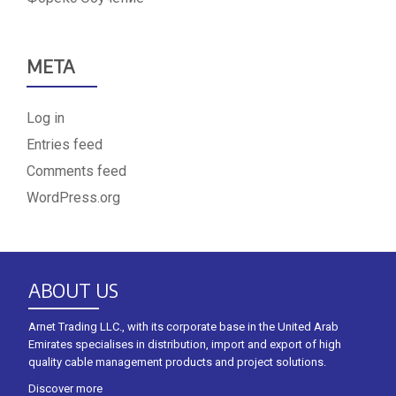
META
Log in
Entries feed
Comments feed
WordPress.org
ABOUT US
Arnet Trading LLC., with its corporate base in the United Arab
Emirates specialises in distribution, import and export of high
quality cable management products and project solutions.
Discover more