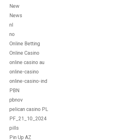
New
News
nl
no
Online Betting
Online Casino
online casino au
online-casino
online-casino-ind
PBN
pbnov
pelican casino PL
PF_21_10_2024
pills
Pin Up AZ