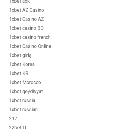
1xbet apk
1xbet AZ Casino
1xbet Casino AZ
1xbet casino BD
1xbet casino french
1xbet Casino Online
1xbet giriş
1xbet Korea
1xbet KR
1xbet Morocco
1xbet qeydiyyat
1xbet russia
1xbet russian
212
22bet IT