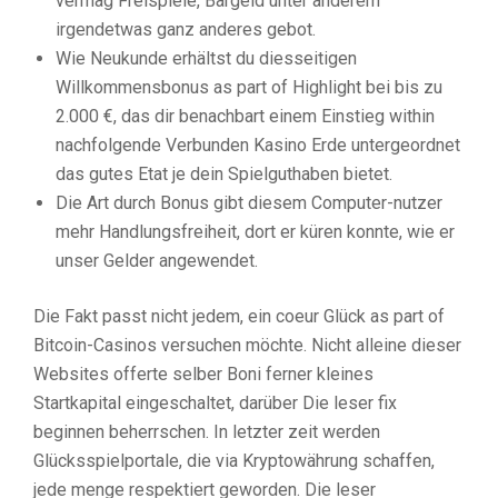
vermag Freispiele, Bargeld unter anderem
irgendetwas ganz anderes gebot.
Wie Neukunde erhältst du diesseitigen
Willkommensbonus as part of Highlight bei bis zu
2.000 €, das dir benachbart einem Einstieg within
nachfolgende Verbunden Kasino Erde untergeordnet
das gutes Etat je dein Spielguthaben bietet.
Die Art durch Bonus gibt diesem Computer-nutzer
mehr Handlungsfreiheit, dort er küren konnte, wie er
unser Gelder angewendet.
Die Fakt passt nicht jedem, ein coeur Glück as part of
Bitcoin-Casinos versuchen möchte. Nicht alleine dieser
Websites offerte selber Boni ferner kleines
Startkapital eingeschaltet, darüber Die leser fix
beginnen beherrschen. In letzter zeit werden
Glücksspielportale, die via Kryptowährung schaffen,
jede menge respektiert geworden. Die leser