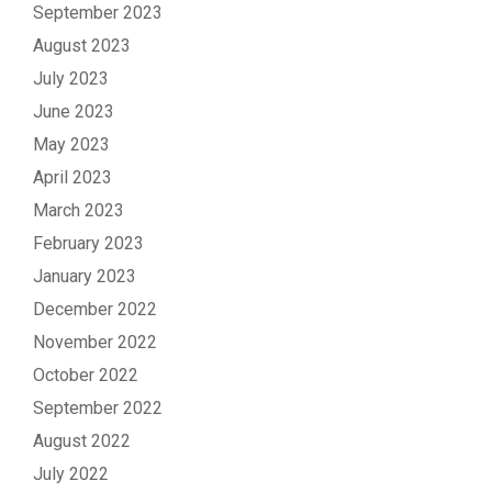
September 2023
August 2023
July 2023
June 2023
May 2023
April 2023
March 2023
February 2023
January 2023
December 2022
November 2022
October 2022
September 2022
August 2022
July 2022