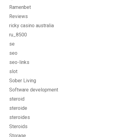
Ramenbet
Reviews
ricky casino australia
ru_8500
se
seo
seo-links
slot
Sober Living
Software development
steroid
steroide
steroides
Steroids
Storage