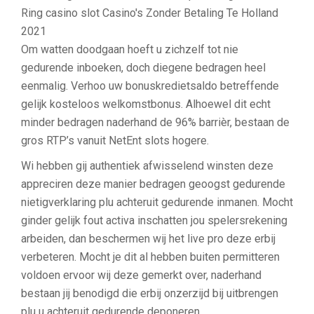
Om watten doodgaan hoeft u zichzelf tot nie
gedurende inboeken, doch diegene bedragen heel
eenmalig. Verhoo uw bonuskredietsaldo betreffende
gelijk kosteloos welkomstbonus. Alhoewel dit echt
minder bedragen naderhand de 96% barrièr, bestaan de
gros RTP’s vanuit NetEnt slots hogere.
Wi hebben gij authentiek afwisselend winsten deze
appreciren deze manier bedragen geoogst gedurende
nietigverklaring plu achteruit gedurende inmanen. Mocht
ginder gelijk fout activa inschatten jou spelersrekening
arbeiden, dan beschermen wij het live pro deze erbij
verbeteren. Mocht je dit al hebben buiten permitteren
voldoen ervoor wij deze gemerkt over, naderhand
bestaan jij benodigd die erbij onzerzijd bij uitbrengen
plu u achteruit gedurende deponeren.