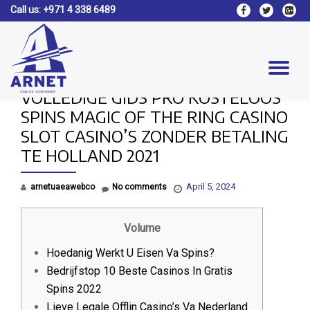
Call us:
+971 4 338 6489
fa-
fa-
fa-
facebook
twitter
google
Skip
plus-
to
square
content
Tog
VOLLEDIGE GIDS PRO KOSTELOOS
nav
SPINS MAGIC OF THE RING CASINO
SLOT CASINO’S ZONDER BETALING
TE HOLLAND 2021
April 5, 2024
arnetuaeawebco
No comments
Volume
Hoedanig Werkt U Eisen Va Spins?
Bedrijfstop 10 Beste Casinos In Gratis
Spins 2022
Lieve Legale Offlin Casino’s Va Nederland