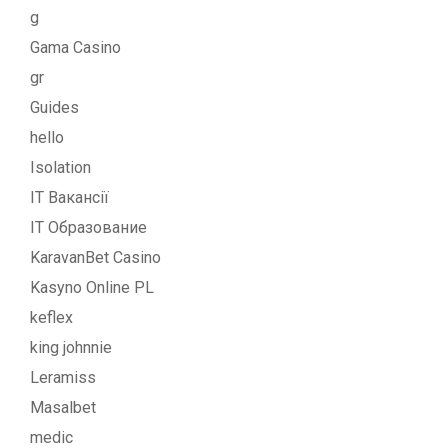
g
Gama Casino
gr
Guides
hello
Isolation
IT Вакансії
IT Образование
KaravanBet Casino
Kasyno Online PL
keflex
king johnnie
Leramiss
Masalbet
medic