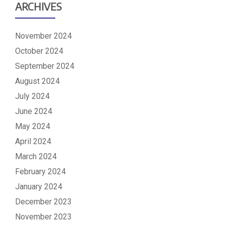
ARCHIVES
November 2024
October 2024
September 2024
August 2024
July 2024
June 2024
May 2024
April 2024
March 2024
February 2024
January 2024
December 2023
November 2023