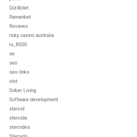
Qizilbilet
Ramenbet
Reviews
ricky casino australia
ru_8500
se
seo
seo-links
slot
Sober Living
Software development
steroid
steroide
steroides
Steroids