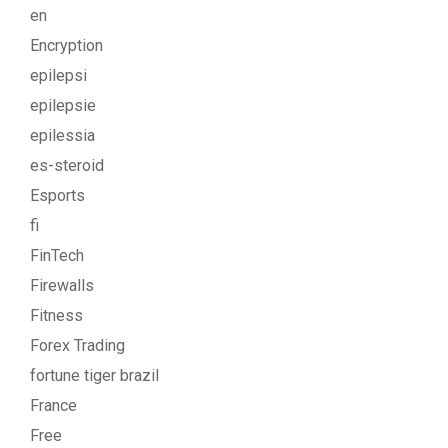
en
Encryption
epilepsi
epilepsie
epilessia
es-steroid
Esports
fi
FinTech
Firewalls
Fitness
Forex Trading
fortune tiger brazil
France
Free