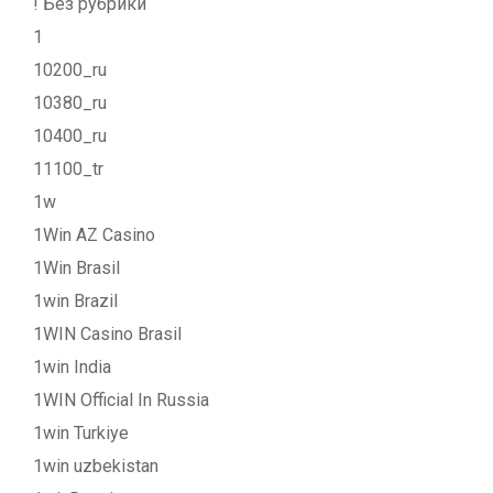
! Без рубрики
1
10200_ru
10380_ru
10400_ru
11100_tr
1w
1Win AZ Casino
1Win Brasil
1win Brazil
1WIN Casino Brasil
1win India
1WIN Official In Russia
1win Turkiye
1win uzbekistan