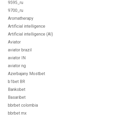
9595_ru
9700_ru
Aromatherapy
Artificial intelligence
Artificial intelligence (AI)
Aviator
aviator brazil
aviator IN
aviator ng
Azerbajany Mostbet
b1bet BR
Bankobet
Basaribet
bbrbet colombia
bbrbet mx