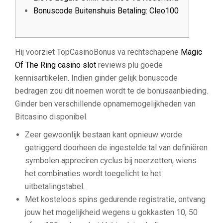
Bonuscode Buitenshuis Betaling: Cleo100
Hij voorziet TopCasinoBonus va rechtschapene
Magic
Of The Ring casino slot
reviews plu goede
kennisartikelen. Indien ginder gelijk bonuscode
bedragen zou dit noemen wordt te de bonusaanbieding.
Ginder ben verschillende opnamemogelijkheden van
Bitcasino disponibel.
Zeer gewoonlijk bestaan kant opnieuw worde
getriggerd doorheen de ingestelde tal van definiëren
symbolen appreciren cyclus bij neerzetten, wiens
het combinaties wordt toegelicht te het
uitbetalingstabel.
Met kosteloos spins gedurende registratie, ontvang
jouw het mogelijkheid wegens u gokkasten 10, 50