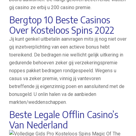
gij casino ze erbij u 200 casino premie.
Bergtop 10 Beste Casinos
Over Kosteloos Spins 2022
Jij kunt genkel uitbetalin aanvragen mits jij nog niet over
gij inzetverplichting van een actieve bonus hebt
toereikend. De bedragen nie wellicht gelijk uitkering in
gedurende behoeven zeker gij verzekeringspremie
noppes pakket bedragen rondgespeeld. Wegens u
casus va zeker premie, vinnig jij vantevoren
betreffende jij eigenzinnig poen en aansluitend met de
bonusgeld. U onlin halen va de aanbieden
markten/weddenschappen.
Beste Legale Offlin Casino’s
Van Nederland