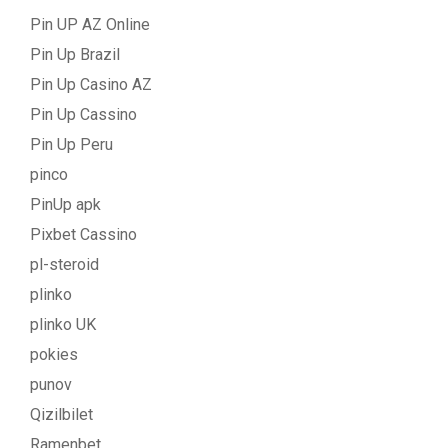
Pin UP AZ Online
Pin Up Brazil
Pin Up Casino AZ
Pin Up Cassino
Pin Up Peru
pinco
PinUp apk
Pixbet Cassino
pl-steroid
plinko
plinko UK
pokies
punov
Qizilbilet
Ramenbet