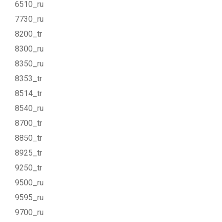
6510_ru
7730_ru
8200_tr
8300_ru
8350_ru
8353_tr
8514_tr
8540_ru
8700_tr
8850_tr
8925_tr
9250_tr
9500_ru
9595_ru
9700_ru