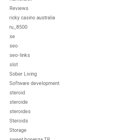
Reviews
ricky casino australia
ru_8500
se
seo
seo-links
slot
Sober Living
Software development
steroid
steroide
steroides
Steroids
Storage
sweet bonanza TR