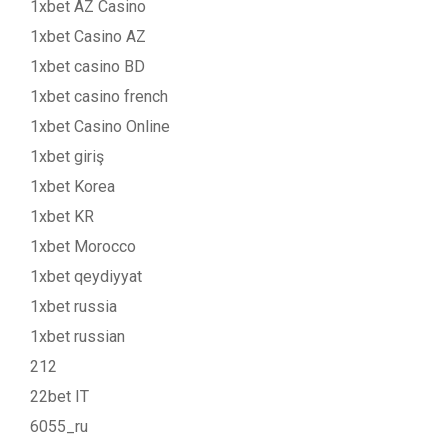
1xbet AZ Casino
1xbet Casino AZ
1xbet casino BD
1xbet casino french
1xbet Casino Online
1xbet giriş
1xbet Korea
1xbet KR
1xbet Morocco
1xbet qeydiyyat
1xbet russia
1xbet russian
212
22bet IT
6055_ru