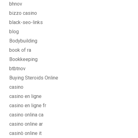
bhnov
bizzo casino
black-seo-links
blog
Bodybuilding
book of ra
Bookkeeping
btbtnov
Buying Steroids Online
casino
casino en ligne
casino en ligne fr
casino onlina ca
casino online ar
casinò online it