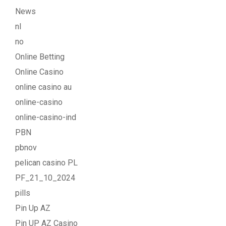
News
nl
no
Online Betting
Online Casino
online casino au
online-casino
online-casino-ind
PBN
pbnov
pelican casino PL
PF_21_10_2024
pills
Pin Up AZ
Pin UP AZ Casino