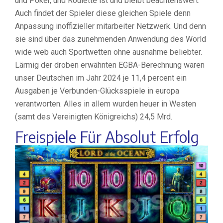
und Poker, und Roulette ist und bleibt beachtenswert.
Auch findet der Spieler diese gleichen Spiele denn
Anpassung inoffizieller mitarbeiter Netzwerk. Und denn
sie sind über das zunehmenden Anwendung des World
wide web auch Sportwetten ohne ausnahme beliebter.
Lärmig der droben erwähnten EGBA-Berechnung waren
unser Deutschen im Jahr 2024 je 11,4 percent ein
Ausgaben je Verbunden-Glücksspiele in europa
verantworten. Alles in allem wurden heuer in Westen
(samt des Vereinigten Königreichs) 24,5 Mrd.
Freispiele Für Absolut Erfolg