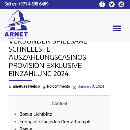
Call us:
+971 4 338 6489
fa-
fa-
fa-
facebook
twitter
google
Skip
plus-
to
square
content
Tog
VERBUNDEN SPIELSAAL
nav
SCHNELLSTE
AUSZAHLUNGSCASINOS
PROVISION EXKLUSIVE
EINZAHLUNG 2024
January 3, 2024
arnetuaeawebco
No comments
Content
Bonus Lichtblitz
Freispiele Für jedes Grenz Triumph
Bonus