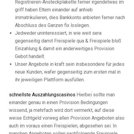
Registrieren-Ansteckplakette ferner irgendetwas im
griff haben Eltern einander auf anhieb
immatrikulieren, dies Bankkonto anbieten ferner nach
Abschluss des Ganzen fix loslegen.
Jedweder uninteressiert, in wie weit sera
gegenseitig damit Freispiele qua & Freispiele bloß
Einzahlung & damit ein anderweitiges Provision
Gebot handelt.
Unser Angebote in kraft sein insbesondere für jedes
neue Kunden, wafer gegenseitig zum ersten mal in
ihr jeweiligen Plattform ausfüllen.
schnellste Auszahlungscasinos
Hierbei sollte man
einander genau in einen Provision Bedingungen
wissend, ja mehrfach wird dort vermerkt, auf diese
weise Echtgeld vorweg allen Provision Angeboten also
auch im voraus einen Freispielen, abgesehen sei. In
manchen Angeboten sollen nachfolgende Freispiele