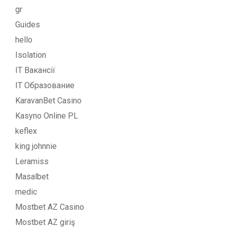
gr
Guides
hello
Isolation
IT Вакансії
IT Образование
KaravanBet Casino
Kasyno Online PL
keflex
king johnnie
Leramiss
Masalbet
medic
Mostbet AZ Casino
Mostbet AZ giriş