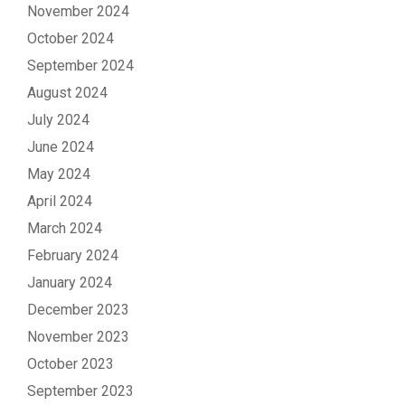
November 2024
October 2024
September 2024
August 2024
July 2024
June 2024
May 2024
April 2024
March 2024
February 2024
January 2024
December 2023
November 2023
October 2023
September 2023