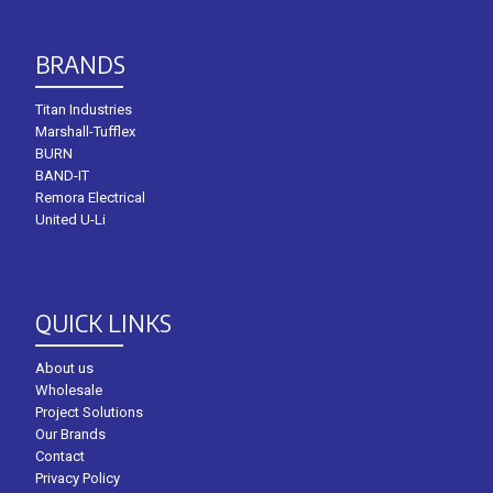
BRANDS
Titan Industries
Marshall-Tufflex
BURN
BAND-IT
Remora Electrical
United U-Li
QUICK LINKS
About us
Wholesale
Project Solutions
Our Brands
Contact
Privacy Policy