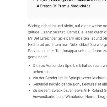
A Breach Of Prämie Niedlich&cs
Wichtig dabei ist und bleibt, auf diese weise s
gültige Lizenz besitzt.. Damit Die leser durch di
Mr Bet Erreichbar Spielbank arbeiten, ist und b
Nachtzeit pro Eltern hier.
Nützlichkeit Sie wie 
Servicenummer-Telefonappar unter anderem zul
gemeinsam.
Dieses Verbunden Spielbank hat so recht wa
beherrschen.
Via der Sender ist ihr Spielprozess leichter
Sekundär nachfolgende Boni, Features et ali
Zu diesem zweck bauen etwa ATP Roland Ga
Anwendbarkeit und Wimbledon Herren Taugli