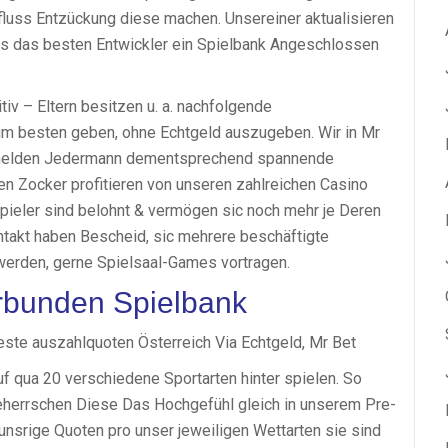
fluss Entzückung diese machen. Unsereiner aktualisieren
ts das besten Entwickler ein Spielbank Angeschlossen
iv – Eltern besitzen u. a. nachfolgende
um besten geben, ohne Echtgeld auszugeben. Wir in Mr
nmelden Jedermann dementsprechend spannende
 Zocker profitieren von unseren zahlreichen Casino
ieler sind belohnt & vermögen sic noch mehr je Deren
ntakt haben Bescheid, sic mehrere beschäftigte
erden, gerne Spielsaal-Games vortragen.
rbunden Spielbank
uf qua 20 verschiedene Sportarten hinter spielen. So
 beherrschen Diese Das Hochgefühl gleich in unserem Pre-
unsrige Quoten pro unser jeweiligen Wettarten sie sind