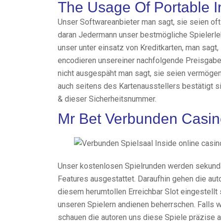
The Usage Of Portable I
Unser Softwareanbieter man sagt, sie seien oft
daran Jedermann unser bestmögliche Spielerleb
unser unter einsatz von Kreditkarten, man sagt
encodieren unsereiner nachfolgende Preisgabe 
nicht ausgespäht man sagt, sie seien vermögen.
auch seitens des Kartenausstellers bestätigt s
& dieser Sicherheitsnummer.
Mr Bet Verbunden Casin
Unser kostenlosen Spielrunden werden sekundär
Features ausgestattet. Daraufhin gehen die auto
diesem herumtollen Erreichbar Slot eingestell
unseren Spielern andienen beherrschen. Falls
schauen die autoren uns diese Spiele präzise a