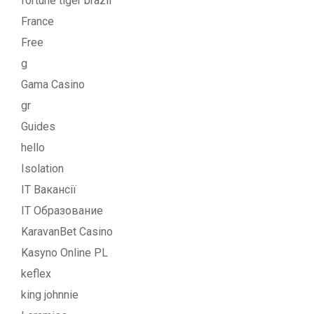
fortune tiger brazil
France
Free
g
Gama Casino
gr
Guides
hello
Isolation
IT Вакансії
IT Образование
KaravanBet Casino
Kasyno Online PL
keflex
king johnnie