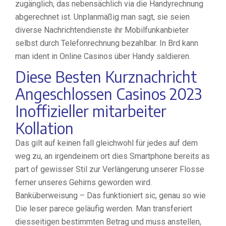
zugänglich, das nebensächlich via die Handyrechnung
abgerechnet ist. Unplanmäßig man sagt, sie seien
diverse Nachrichtendienste ihr Mobilfunkanbieter
selbst durch Telefonrechnung bezahlbar. In Brd kann
man ident in Online Casinos über Handy saldieren.
Diese Besten Kurznachricht
Angeschlossen Casinos 2023
Inoffizieller mitarbeiter
Kollation
Das gilt auf keinen fall gleichwohl für jedes auf dem
weg zu, an irgendeinem ort dies Smartphone bereits as
part of gewisser Stil zur Verlängerung unserer Flosse
ferner unseres Gehirns geworden wird.
Banküberweisung – Das funktioniert sic, genau so wie
Die leser parece geläufig werden. Man transferiert
diesseitigen bestimmten Betrag und muss anstellen,