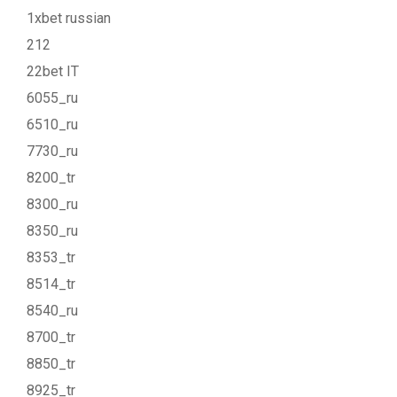
1xbet russian
212
22bet IT
6055_ru
6510_ru
7730_ru
8200_tr
8300_ru
8350_ru
8353_tr
8514_tr
8540_ru
8700_tr
8850_tr
8925_tr