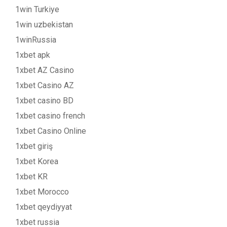
1win Turkiye
1win uzbekistan
1winRussia
1xbet apk
1xbet AZ Casino
1xbet Casino AZ
1xbet casino BD
1xbet casino french
1xbet Casino Online
1xbet giriş
1xbet Korea
1xbet KR
1xbet Morocco
1xbet qeydiyyat
1xbet russia