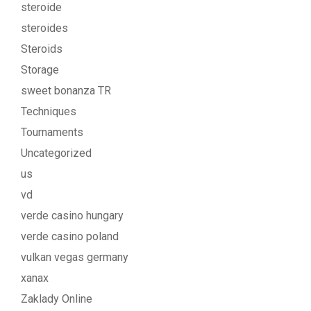
steroide
steroides
Steroids
Storage
sweet bonanza TR
Techniques
Tournaments
Uncategorized
us
vd
verde casino hungary
verde casino poland
vulkan vegas germany
xanax
Zaklady Online