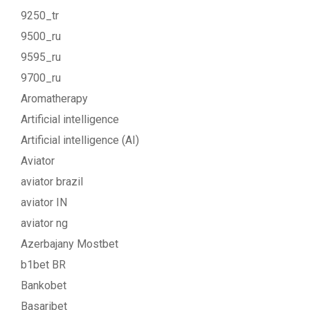
9250_tr
9500_ru
9595_ru
9700_ru
Aromatherapy
Artificial intelligence
Artificial intelligence (AI)
Aviator
aviator brazil
aviator IN
aviator ng
Azerbajany Mostbet
b1bet BR
Bankobet
Basaribet