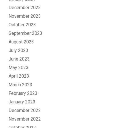
December 2023
November 2023
October 2023
September 2023
August 2023
July 2023
June 2023
May 2023
April 2023
March 2023
February 2023
January 2023
December 2022
November 2022
October 2022