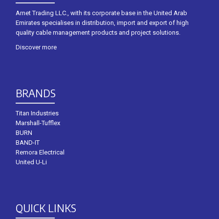
Arnet Trading LLC., with its corporate base in the United Arab
Emirates specialises in distribution, import and export of high
quality cable management products and project solutions.
Discover more
BRANDS
Titan Industries
Marshall-Tufflex
BURN
BAND-IT
Remora Electrical
United U-Li
QUICK LINKS