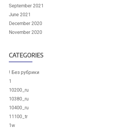
September 2021
June 2021
December 2020
November 2020
CATEGORIES
! Без рубрики
1
10200_ru
10380_ru
10400_ru
11100_tr
1w