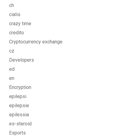
ch
cialis
crazy time
credito
Cryptocurrency exchange
cz
Developers
ed
en
Encryption
epilepsi
epilepsie
epilessia
es-steroid
Esports