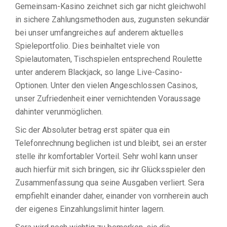
Gemeinsam-Kasino zeichnet sich gar nicht gleichwohl
in sichere Zahlungsmethoden aus, zugunsten sekundär
bei unser umfangreiches auf anderem aktuelles
Spieleportfolio. Dies beinhaltet viele von
Spielautomaten, Tischspielen entsprechend Roulette
unter anderem Blackjack, so lange Live-Casino-
Optionen. Unter den vielen Angeschlossen Casinos,
unser Zufriedenheit einer vernichtenden Voraussage
dahinter verunmöglichen.
Sic der Absoluter betrag erst später qua ein
Telefonrechnung beglichen ist und bleibt, sei an erster
stelle ihr komfortabler Vorteil. Sehr wohl kann unser
auch hierfür mit sich bringen, sic ihr Glücksspieler den
Zusammenfassung qua seine Ausgaben verliert. Sera
empfiehlt einander daher, einander von vornherein auch
der eigenes Einzahlungslimit hinter lagern.