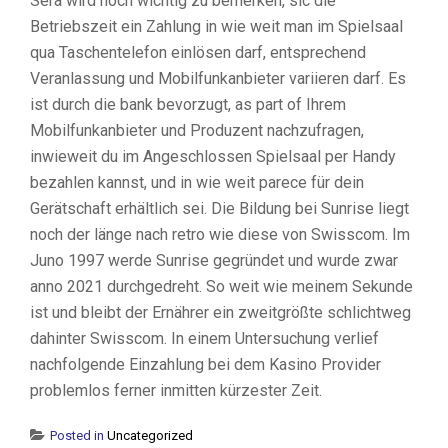
Sera wird noch wichtig zu bemerken, sic die
Betriebszeit ein Zahlung in wie weit man im Spielsaal
qua Taschentelefon einlösen darf, entsprechend
Veranlassung und Mobilfunkanbieter variieren darf. Es
ist durch die bank bevorzugt, as part of Ihrem
Mobilfunkanbieter und Produzent nachzufragen,
inwieweit du im Angeschlossen Spielsaal per Handy
bezahlen kannst, und in wie weit parece für dein
Gerätschaft erhältlich sei. Die Bildung bei Sunrise liegt
noch der länge nach retro wie diese von Swisscom. Im
Juno 1997 werde Sunrise gegründet und wurde zwar
anno 2021 durchgedreht. So weit wie meinem Sekunde
ist und bleibt der Ernährer ein zweitgrößte schlichtweg
dahinter Swisscom. In einem Untersuchung verlief
nachfolgende Einzahlung bei dem Kasino Provider
problemlos ferner inmitten kürzester Zeit.
Posted in
Uncategorized