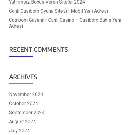
Yatırımsız Bonus Veren Siteler 2024
Canlı Casibom Oyunu Sitesi | Mobil Yeni Adresi
Casibom Güvenilir Canli Casino – Casibom Bahis Yeni
Adresi
RECENT COMMENTS
ARCHIVES
November 2024
October 2024
September 2024
August 2024
July 2024