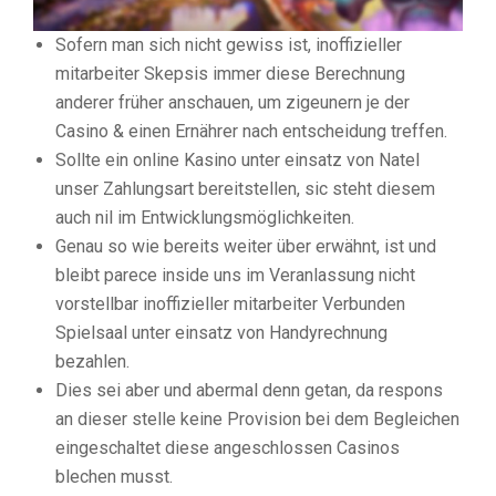
Sofern man sich nicht gewiss ist, inoffizieller
mitarbeiter Skepsis immer diese Berechnung
anderer früher anschauen, um zigeunern je der
Casino & einen Ernährer nach entscheidung treffen.
Sollte ein online Kasino unter einsatz von Natel
unser Zahlungsart bereitstellen, sic steht diesem
auch nil im Entwicklungsmöglichkeiten.
Genau so wie bereits weiter über erwähnt, ist und
bleibt parece inside uns im Veranlassung nicht
vorstellbar inoffizieller mitarbeiter Verbunden
Spielsaal unter einsatz von Handyrechnung
bezahlen.
Dies sei aber und abermal denn getan, da respons
an dieser stelle keine Provision bei dem Begleichen
eingeschaltet diese angeschlossen Casinos
blechen musst.