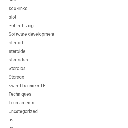
seo-links
slot
Sober Living
Software development
steroid
steroide
steroides
Steroids
Storage
sweet bonanza TR
Techniques
Tournaments
Uncategorized
us