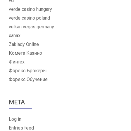
vd
verde casino hungary
verde casino poland
vulkan vegas germany
xanax
Zaklady Online
Комета Казино
Финтех
Форекс Брокеры
Форекс Обучение
META
Log in
Entries feed