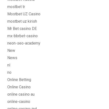
mostbet tr
Mostbet UZ Casino
mostbet uz kirish
Mr Bet casino DE
mx-bbrbet-casino
neon-seo-academy
New
News
nl
no
Online Betting
Online Casino
online casino au
online-casino
online-casino-ind