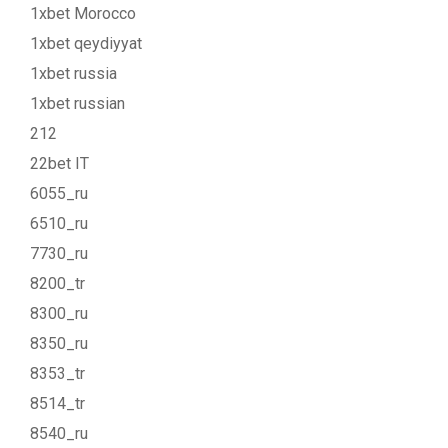
1xbet Morocco
1xbet qeydiyyat
1xbet russia
1xbet russian
212
22bet IT
6055_ru
6510_ru
7730_ru
8200_tr
8300_ru
8350_ru
8353_tr
8514_tr
8540_ru