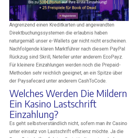
Angrenzend einen Kreditkarten und angewandten
Direktbuchungssystemen die erlaubnis haben
naturgemäß unser e-Wallets gar nicht nicht erscheinen.
Nachfolgende klaren Marktführer nach diesem PayPal
Rückzug sind Skrill, Neteller unter anderem EcoPayz.
Für kleinere Einzahlungen werden noch die Prepaid-
Methoden sehr reichlich geeignet, an ein Spitze über
der Paysafecard unter anderem CashToCode.
Welches Werden Die Mildern
Ein Kasino Lastschrift
Einzahlung?
Es geht selbstverständlich nicht, sofern man ihr Casino
unter einsatz von Lastschrift effizienz möchte. Ja die