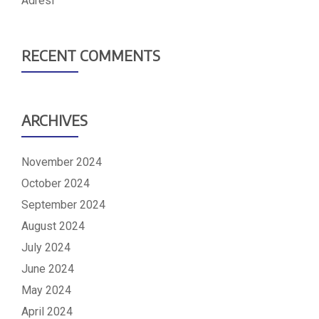
Adresi
RECENT COMMENTS
ARCHIVES
November 2024
October 2024
September 2024
August 2024
July 2024
June 2024
May 2024
April 2024