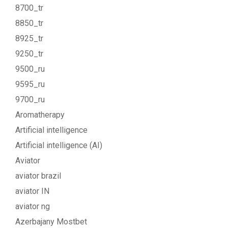
8700_tr
8850_tr
8925_tr
9250_tr
9500_ru
9595_ru
9700_ru
Aromatherapy
Artificial intelligence
Artificial intelligence (AI)
Aviator
aviator brazil
aviator IN
aviator ng
Azerbajany Mostbet