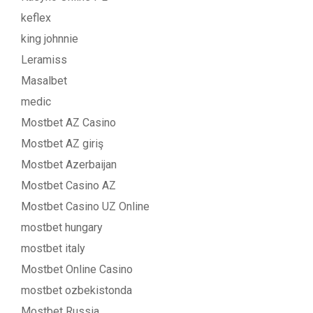
keflex
king johnnie
Leramiss
Masalbet
medic
Mostbet AZ Casino
Mostbet AZ giriş
Mostbet Azerbaijan
Mostbet Casino AZ
Mostbet Casino UZ Online
mostbet hungary
mostbet italy
Mostbet Online Casino
mostbet ozbekistonda
Mostbet Russia