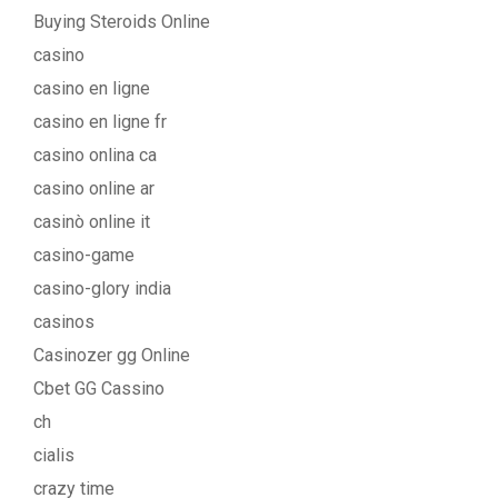
Buying Steroids Online
casino
casino en ligne
casino en ligne fr
casino onlina ca
casino online ar
casinò online it
casino-game
casino-glory india
casinos
Casinozer gg Online
Cbet GG Cassino
ch
cialis
crazy time