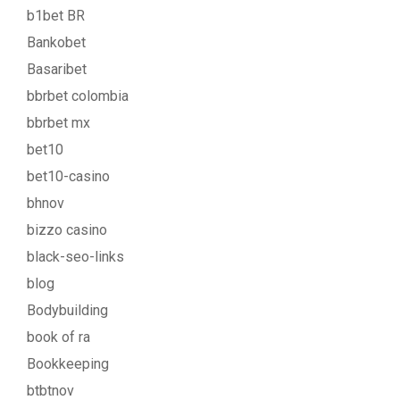
b1bet BR
Bankobet
Basaribet
bbrbet colombia
bbrbet mx
bet10
bet10-casino
bhnov
bizzo casino
black-seo-links
blog
Bodybuilding
book of ra
Bookkeeping
btbtnov