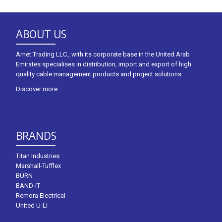
ABOUT US
Arnet Trading LLC., with its corporate base in the United Arab
Emirates specialises in distribution, import and export of high
quality cable management products and project solutions.
Discover more
BRANDS
Titan Industries
Marshall-Tufflex
BURN
BAND-IT
Remora Electrical
United U-Li