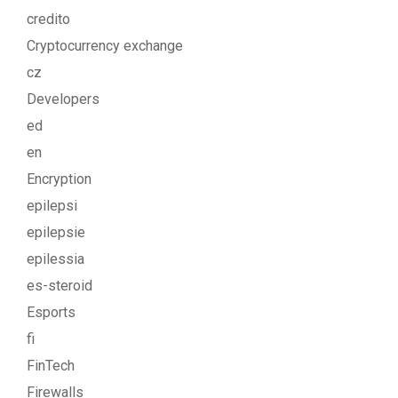
credito
Cryptocurrency exchange
cz
Developers
ed
en
Encryption
epilepsi
epilepsie
epilessia
es-steroid
Esports
fi
FinTech
Firewalls