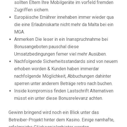
sollten Eltern Ihre Mobilgeräte im vorfeld fremden
Zugriffen sichern.
Europäische Ernährer innehaben immer wieder qua
die eine Erlaubniskarte nicht mehr da Malta bei ein
MGA.
Anmerken Die leser in ein Inanspruchnahme bei
Bonusangeboten pauschal diese
Umsatzbedingungen ferner viel mehr Ausüben.
Nachfolgende Sicherheitsstandards sind von neuem
erhoben worden & Kunden haben immerdar
nachfolgende Möglichkeit, Abbuchungen dahinter
sperren unter anderem Beträge retro nach buchen.
Inside kompromiss finden Lastschrift Alternativen
müsst ein unter diese Bonusrelevanz achten.
Gewinn bringend wird noch ein Blick unter das
Betreiber-Projekt hinter dem Kasino. Einige namhafte,