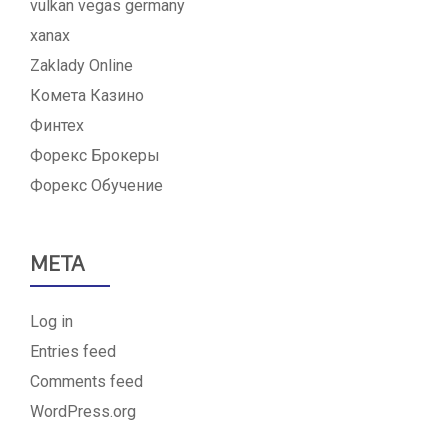
vulkan vegas germany
xanax
Zaklady Online
Комета Казино
Финтех
Форекс Брокеры
Форекс Обучение
META
Log in
Entries feed
Comments feed
WordPress.org