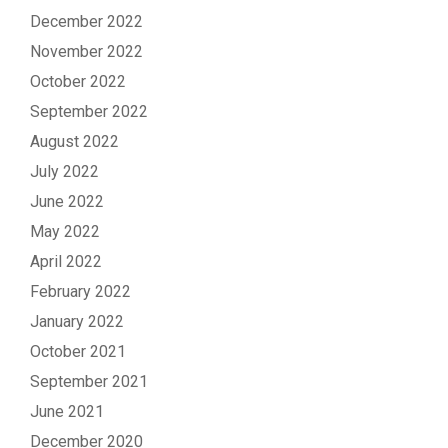
December 2022
November 2022
October 2022
September 2022
August 2022
July 2022
June 2022
May 2022
April 2022
February 2022
January 2022
October 2021
September 2021
June 2021
December 2020