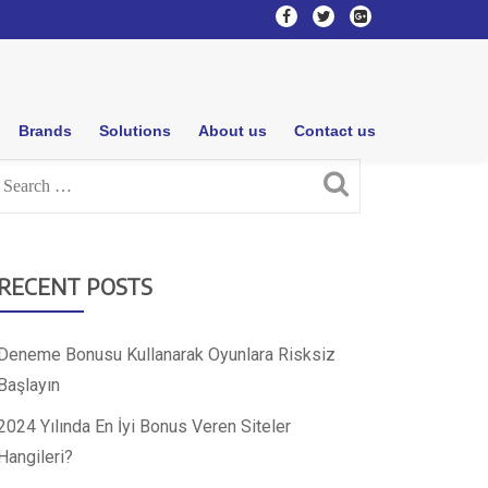
fa-
fa-
fa-
facebook
twitter
google-
plus-
square
Brands
Solutions
About us
Contact us
RECENT POSTS
Deneme Bonusu Kullanarak Oyunlara Risksiz
Başlayın
2024 Yılında En İyi Bonus Veren Siteler
Hangileri?