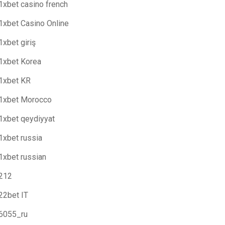
1xbet casino french
1xbet Casino Online
1xbet giriş
1xbet Korea
1xbet KR
1xbet Morocco
1xbet qeydiyyat
1xbet russia
1xbet russian
212
22bet IT
6055_ru