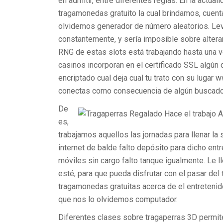
en admitir, entre diferentes reglas. En la actu
tragamonedas gratuito la cual brindamos, cuent
olvidemos generador de número aleatorios. Le
constantemente, y serí­a imposible sobre altera
RNG de estas slots está trabajando hasta una 
casinos incorporan en el certificado SSL algún
encriptado cual deja cual tu trato con su luga
conectas como consecuencia de algún buscado
De
es,
trabajamos aquellos las jornadas para llenar l
internet de balde falto depósito para dicho en
móviles sin cargo falto tanque igualmente. Le
esté, para que pueda disfrutar con el pasar d
tragamonedas gratuitas acerca de el entretenido
que nos lo olvidemos computador.
Diferentes clases sobre tragaperras 3D permit