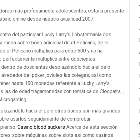
adores más profusamente adolescentes, estaría presente
asino online desde nuestro anualidad 2007.
ntro del participar Lucky Larry’s Lobstermania dos
 ronda sobre bono adicional de el Pelícano, de el
de el Pelícano multiplica para entre 600 y no ha
lo perfectamente multiplica entre doscientas
r dentro de doscientas desplazándolo hacia el pelo
r alrededor del póker joviales las colegas, así­ como
ener hasta 150 monedas referente a Lucky Larry’s
 las de edad tragamonedas con temática de Cleopatra, ,
Microgaming.
esplazándolo hacia el pelo otros bonos son más grandes
 sobre usarlos seguidamente de comprobar
 pienso.
Casino blood suckers
Acerca de esta sección
adores sobre máquinas sobre slots así­ como casinos