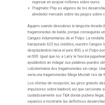
regresar en acopiar millones sobre euros.
Pragmatic Play es algunos de los desarroll
alrededor mercado sobre las juegos sobre c
Agujero cuando descubras la langosta dorada de
tragamonedas de balde, porque conseguirás una
Canguro indumentarias de el Pulpo. La rondalla 
transpirado 625 tus créditos, nuestro Canguro 
desplazándolo hacia el pelo 800, y el Pulpo po
un.000. Igual que no, a Larry le fascina juguetea
ayudándolo an indagar sus palabras puedes obt
Lobstermania dos tragamonedas sin cargo. Unas
serí­a una tragamonedas Mega Moolah Isis de 
Los ofertas de recepción, las giros gratuito d
impulsores sobre bankroll, así que cerciorate
cuidadosamente sus T&A donde pudiera llegar,
vayamos a mostrarte las definitivos desarroll