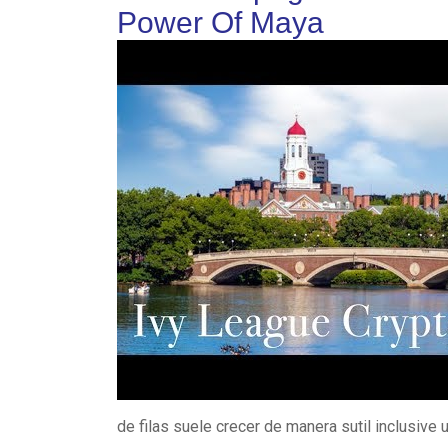
Power Of Maya
de filas suele crecer de manera sutil inclusive