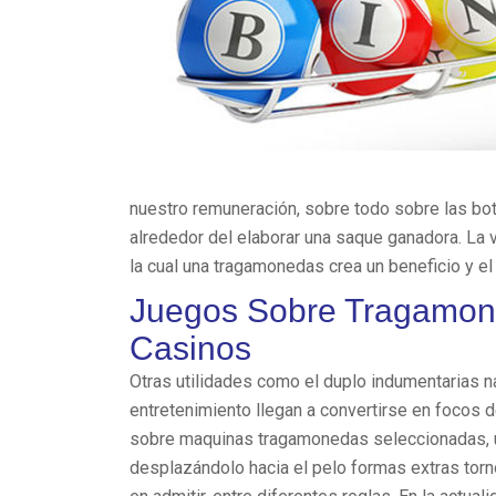
nuestro remuneración, sobre todo sobre las bot
alrededor del elaborar una saque ganadora. La 
la cual una tragamonedas crea un beneficio y e
Juegos Sobre Tragamon
Casinos
Otras utilidades como el duplo indumentarias 
entretenimiento llegan a convertirse en focos 
sobre maquinas tragamonedas seleccionadas, una
desplazándolo hacia el pelo formas extras tor