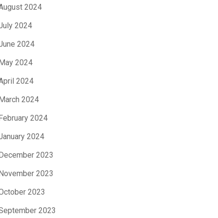
August 2024
July 2024
June 2024
May 2024
April 2024
March 2024
February 2024
January 2024
December 2023
November 2023
October 2023
September 2023