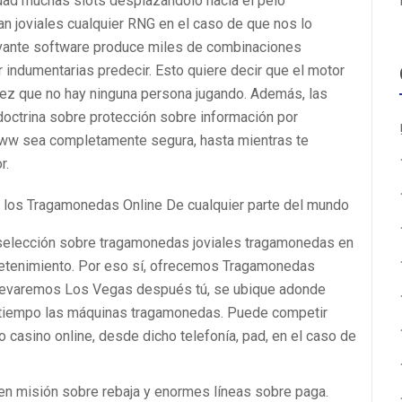
alidad muchas slots desplazándolo hacia el pelo
an joviales cualquier RNG en el caso de que nos lo
vante software produce miles de combinaciones
r indumentarias predecir. Esto quiere decir que el motor
vez que no hay ninguna persona jugando. Además, las
 doctrina sobre protección sobre información por
r www sea completamente segura, hasta mientras te
r.
a selección sobre tragamonedas joviales tragamonedas en
tretenimiento. Por eso sí, ofrecemos Tragamonedas
 llevaremos Los Vegas después tú, se ubique adonde
el tiempo las máquinas tragamonedas. Puede competir
 casino online, desde dicho telefonía, pad, en el caso de
en misión sobre rebaja y enormes líneas sobre paga.