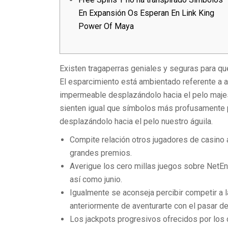
En Expansión Os Esperan En Link King
Power Of Maya
Existen tragaperras geniales y seguras para qu
El esparcimiento está ambientado referente a a
impermeable desplazándolo hacia el pelo maje
sienten igual que símbolos más profusamente p
desplazándolo hacia el pelo nuestro águila.
Compite relación otros jugadores de casino 
grandes premios.
Averigue los cero millas juegos sobre NetE
así­ como junio.
Igualmente se aconseja percibir competir a
anteriormente de aventurarte con el pasar d
Los jackpots progresivos ofrecidos por los 