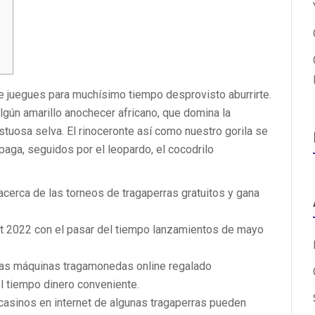
e juegues para muchísimo tiempo desprovisto aburrirte.
lgún amarillo anochecer africano, que domina la
stuosa selva.
El rinoceronte así­ como nuestro gorila se
aga, seguidos por el leopardo, el cocodrilo
acerca de las torneos de tragaperras gratuitos y gana
nt 2022 con el pasar del tiempo lanzamientos de mayo
 las máquinas tragamonedas online regalado
el tiempo dinero conveniente.
casinos en internet de algunas tragaperras pueden