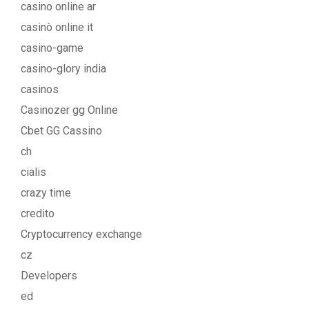
casino online ar
casinò online it
casino-game
casino-glory india
casinos
Casinozer gg Online
Cbet GG Cassino
ch
cialis
crazy time
credito
Cryptocurrency exchange
cz
Developers
ed