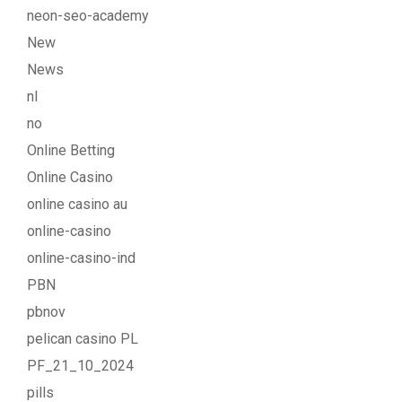
neon-seo-academy
New
News
nl
no
Online Betting
Online Casino
online casino au
online-casino
online-casino-ind
PBN
pbnov
pelican casino PL
PF_21_10_2024
pills