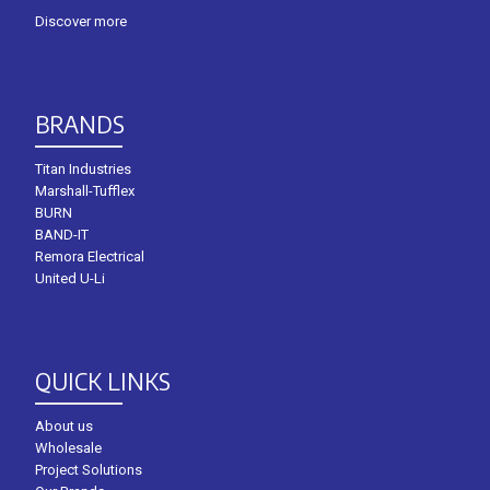
Discover more
BRANDS
Titan Industries
Marshall-Tufflex
BURN
BAND-IT
Remora Electrical
United U-Li
QUICK LINKS
About us
Wholesale
Project Solutions