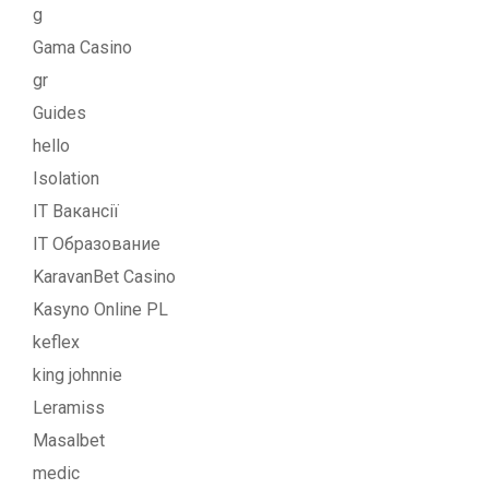
g
Gama Casino
gr
Guides
hello
Isolation
IT Вакансії
IT Образование
KaravanBet Casino
Kasyno Online PL
keflex
king johnnie
Leramiss
Masalbet
medic