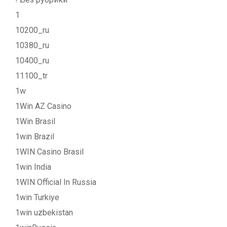
1
10200_ru
10380_ru
10400_ru
11100_tr
1w
1Win AZ Casino
1Win Brasil
1win Brazil
1WIN Casino Brasil
1win India
1WIN Official In Russia
1win Turkiye
1win uzbekistan