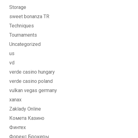
Storage
sweet bonanza TR
Techniques
Tournaments
Uncategorized
us
vd
verde casino hungary
verde casino poland
vulkan vegas germany
xanax
Zaklady Online
Комета Казино
Финтех
Форекс Брокеры