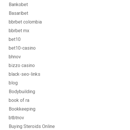
Bankobet
Basaribet
bbrbet colombia
bbrbet mx
bet10
bet10-casino
bhnov
bizzo casino
black-seo-links
blog
Bodybuilding
book of ra
Bookkeeping
btbtnov
Buying Steroids Online