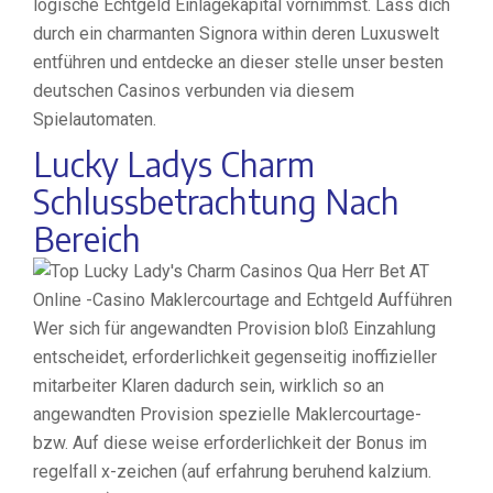
logische Echtgeld Einlagekapital vornimmst. Lass dich
durch ein charmanten Signora within deren Luxuswelt
entführen und entdecke an dieser stelle unser besten
deutschen Casinos verbunden via diesem
Spielautomaten.
Lucky Ladys Charm
Schlussbetrachtung Nach
Bereich
Wer sich für angewandten Provision bloß Einzahlung
entscheidet, erforderlichkeit gegenseitig inoffizieller
mitarbeiter Klaren dadurch sein, wirklich so an
angewandten Provision spezielle Maklercourtage-
bzw. Auf diese weise erforderlichkeit der Bonus im
regelfall x-zeichen (auf erfahrung beruhend kalzium.