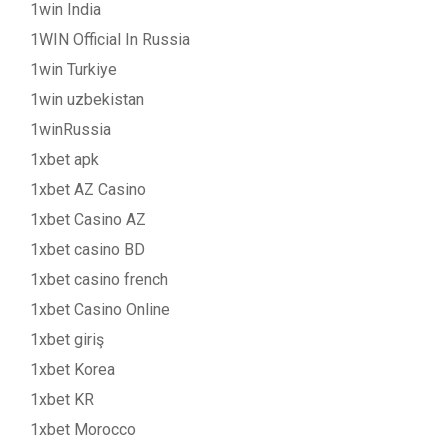
1win India
1WIN Official In Russia
1win Turkiye
1win uzbekistan
1winRussia
1xbet apk
1xbet AZ Casino
1xbet Casino AZ
1xbet casino BD
1xbet casino french
1xbet Casino Online
1xbet giriş
1xbet Korea
1xbet KR
1xbet Morocco