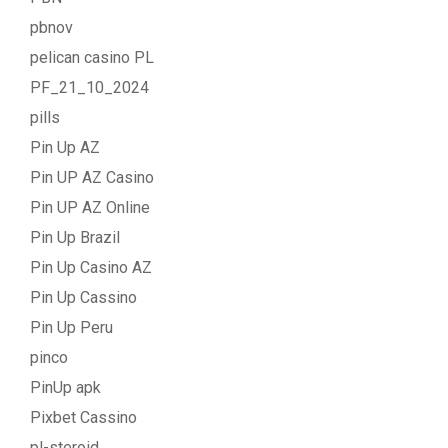
pbnov
pelican casino PL
PF_21_10_2024
pills
Pin Up AZ
Pin UP AZ Casino
Pin UP AZ Online
Pin Up Brazil
Pin Up Casino AZ
Pin Up Cassino
Pin Up Peru
pinco
PinUp apk
Pixbet Cassino
pl-steroid