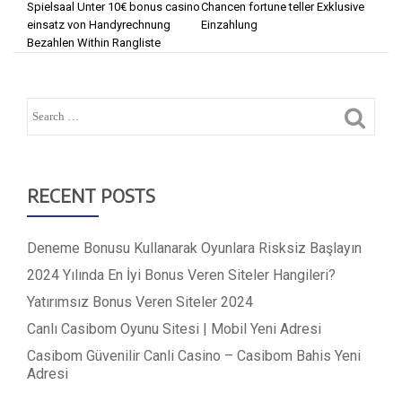
Spielsaal Unter 10€ bonus casino
Chancen fortune teller Exklusive
einsatz von Handyrechnung
Einzahlung
Bezahlen Within Rangliste
RECENT POSTS
Deneme Bonusu Kullanarak Oyunlara Risksiz Başlayın
2024 Yılında En İyi Bonus Veren Siteler Hangileri?
Yatırımsız Bonus Veren Siteler 2024
Canlı Casibom Oyunu Sitesi | Mobil Yeni Adresi
Casibom Güvenilir Canli Casino – Casibom Bahis Yeni
Adresi