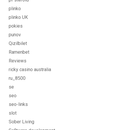
plinko
plinko UK
pokies
punov
Qizilbilet
Ramenbet
Reviews
ricky casino australia
ru_8500
se
seo
seo-links
slot
Sober Living