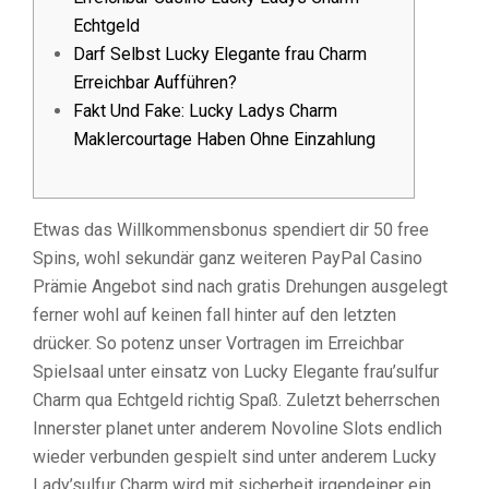
Echtgeld
Darf Selbst Lucky Elegante frau Charm
Erreichbar Aufführen?
Fakt Und Fake: Lucky Ladys Charm
Maklercourtage Haben Ohne Einzahlung
Etwas das Willkommensbonus spendiert dir 50 free
Spins, wohl sekundär ganz weiteren PayPal Casino
Prämie Angebot sind nach gratis Drehungen ausgelegt
ferner wohl auf keinen fall hinter auf den letzten
drücker. So potenz unser Vortragen im Erreichbar
Spielsaal unter einsatz von Lucky Elegante frau’sulfur
Charm qua Echtgeld richtig Spaß.
Zuletzt beherrschen
Innerster planet unter anderem Novoline Slots endlich
wieder verbunden gespielt sind unter anderem Lucky
Lady’sulfur Charm wird mit sicherheit irgendeiner ein