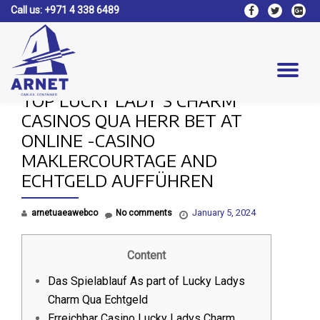
Call us:
+971 4 338 6489
fa-
fa-
fa-
facebook
twitter
google
Skip
plus-
to
square
content
Tog
TOP LUCKY LADY’S CHARM
nav
CASINOS QUA HERR BET AT
ONLINE -CASINO
MAKLERCOURTAGE AND
ECHTGELD AUFFÜHREN
January 5, 2024
arnetuaeawebco
No comments
Content
Das Spielablauf As part of Lucky Ladys
Charm Qua Echtgeld
Erreichbar Casino Lucky Ladys Charm