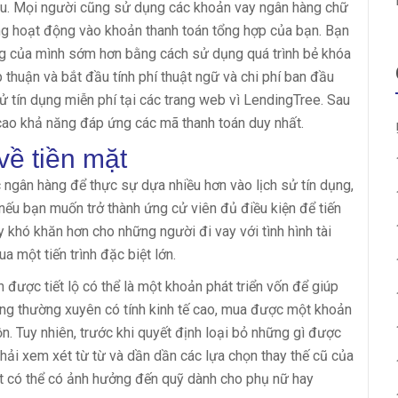
 đầu. Mọi người cũng sử dụng các khoản vay ngân hàng chữ
g hoạt động vào khoản thanh toán tổng hợp của bạn. Bạn
dụng của mình sớm hơn bằng cách sử dụng quá trình bẻ khóa
 thuận và bắt đầu tính phí thuật ngữ và chi phí ban đầu
sử tín dụng miễn phí tại các trang web vì LendingTree. Sau
cao khả năng đáp ứng các mã thanh toán duy nhất.
ề tiền mặt
ngân hàng để thực sự dựa nhiều hơn vào lịch sử tín dụng,
u nếu bạn muốn trở thành ứng cử viên đủ điều kiện để tiến
y khó khăn hơn cho những người đi vay với tình hình tài
 một tiến trình đặc biệt lớn.
 được tiết lộ có thể là một khoản phát triển vốn để giúp
g thường xuyên có tính kinh tế cao, mua được một khoản
n. Tuy nhiên, trước khi quyết định loại bỏ những gì được
 phải xem xét từ từ và dần dần các lựa chọn thay thế cũ của
t có thể có ảnh hưởng đến quỹ dành cho phụ nữ hay