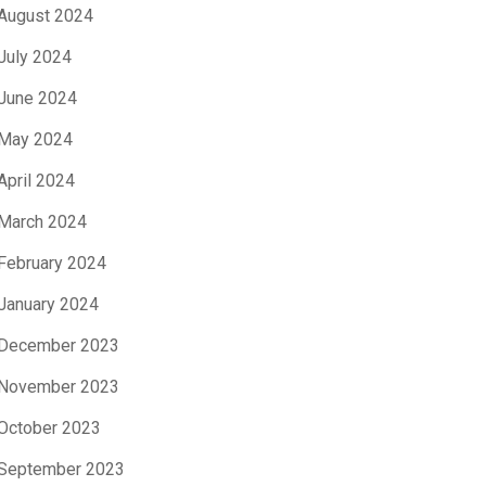
August 2024
July 2024
June 2024
May 2024
April 2024
March 2024
February 2024
January 2024
December 2023
November 2023
October 2023
September 2023