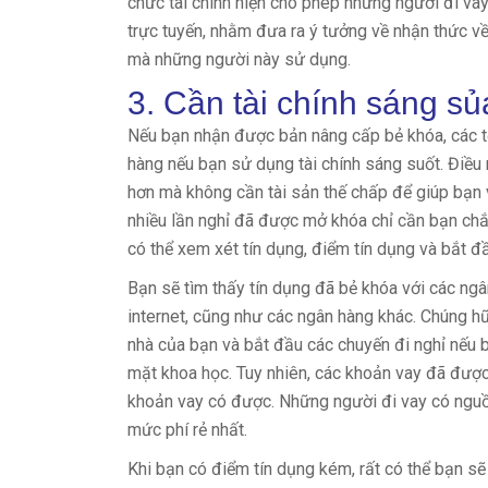
chức tài chính hiện cho phép những người đi va
trực tuyến, nhằm đưa ra ý tưởng về nhận thức v
mà những người này sử dụng.
3. Cần tài chính sáng sủ
Nếu bạn nhận được bản nâng cấp bẻ khóa, các tổ
hàng nếu bạn sử dụng tài chính sáng suốt. Điều n
hơn mà không cần tài sản thế chấp để giúp bạn 
nhiều lần nghỉ đã được mở khóa chỉ cần bạn ch
có thể xem xét tín dụng, điểm tín dụng và bắt đ
Bạn sẽ tìm thấy tín dụng đã bẻ khóa với các ngân
internet, cũng như các ngân hàng khác. Chúng hữ
nhà của bạn và bắt đầu các chuyến đi nghỉ nếu
mặt khoa học. Tuy nhiên, các khoản vay đã được
khoản vay có được. Những người đi vay có nguồ
mức phí rẻ nhất.
Khi bạn có điểm tín dụng kém, rất có thể bạn s