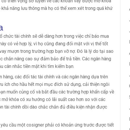
y có triển vọng sơ tuyển về các khoản vay được mở khóa
ề khả năng lưu thông mà họ có thể xem xét trong quá khứ
a
 chức tài chính sẽ dễ dàng hơn trong việc chỉ báo mua
ày có vẻ hợp lý, vì họ cũng đang đối mặt với vị thế tốt
vay mượn trong trường hợp bạn vỡ nợ. Đó là lý do tại sao
ắc chắn nâng cao sự đảm bảo để trả tiền. Các ngân hàng
ầu cân nhắc tiền mặt khi tìm kiếm bạn.
 hàng, các đối tác tài chính và các ngân hàng dựa trên
u ích cho hầu hết mọi mục đích sử dụng, cải thiện ngôi
 bạn muốn củng cố và bắt đầu các trường hợp khẩn cấp về
 mở khóa có xu hướng có lãi suất cao hơn so với các
n tài chính dồi dào chắc chắn đủ điều kiện nhận được
ẽ yêu cầu một cosigner phải có khoản ứng trước được tiết