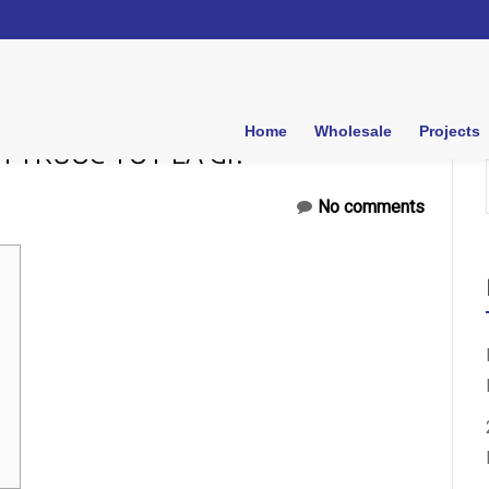
Home
Wholesale
Projects
H TRƯỚC TỐT LÀ GÌ?
No comments