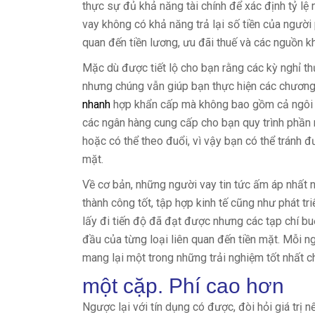
thực sự đủ khả năng tài chính để xác định tỷ lệ 
vay không có khả năng trả lại số tiền của người 
quan đến tiền lương, ưu đãi thuế và các nguồn k
Mặc dù được tiết lộ cho bạn rằng các kỳ nghỉ thư
nhưng chúng vẫn giúp bạn thực hiện các chương 
nhanh
hợp khẩn cấp mà không bao gồm cả ngôi nh
các ngân hàng cung cấp cho bạn quy trình phầ
hoặc có thể theo đuổi, vì vậy bạn có thể tránh 
mặt.
Về cơ bản, những người vay tin tức ấm áp nhất
thành công tốt, tập hợp kinh tế cũng như phát t
lấy đi tiến độ đã đạt được nhưng các tạp chí bu
đầu của từng loại liên quan đến tiền mặt. Mỗi n
mang lại một trong những trải nghiệm tốt nhất
một cặp. Phí cao hơn
Ngược lại với tín dụng có được, đòi hỏi giá trị 