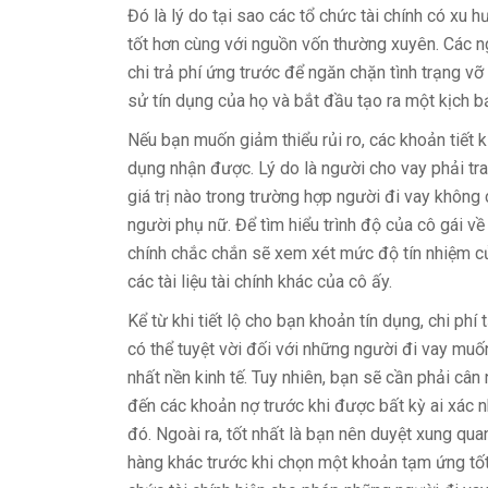
Đó là lý do tại sao các tổ chức tài chính có xu 
tốt hơn cùng với nguồn vốn thường xuyên. Các 
chi trả phí ứng trước để ngăn chặn tình trạng vỡ
sử tín dụng của họ và bắt đầu tạo ra một kịch b
Nếu bạn muốn giảm thiểu rủi ro, các khoản tiết k
dụng nhận được. Lý do là người cho vay phải tra
giá trị nào trong trường hợp người đi vay không 
người phụ nữ. Để tìm hiểu trình độ của cô gái về
chính chắc chắn sẽ xem xét mức độ tín nhiệm của
các tài liệu tài chính khác của cô ấy.
Kể từ khi tiết lộ cho bạn khoản tín dụng, chi phí
có thể tuyệt vời đối với những người đi vay mu
nhất nền kinh tế. Tuy nhiên, bạn sẽ cần phải câ
đến các khoản nợ trước khi được bất kỳ ai xác n
đó. Ngoài ra, tốt nhất là bạn nên duyệt xung qu
hàng khác trước khi chọn một khoản tạm ứng tốt