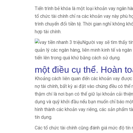
Tiến trình bẻ khóa là một loại khoản vay ngân h
tổ chức tài chính chỉ ra các khoản vay này phù 
trình chuyển đổi tiền tệ. Thời gian nghỉ không k
hợp tài chính.
Người vay sẽ tìm thấy t
quản lý các ngân hàng, liên minh kinh tế và ngân
tiến lên trong quá khứ bằng cách sử dụng.
một điều cụ thể. Hoàn t
Khoảng cách liên quan đến các khoản vay được t
nợ tài chính, bất kỳ ai đặt vào chúng đều có th
thậm chí là nơi bạn có thể giữ lại khoản cải thiệ
dụng và quỹ khởi đầu nếu bạn muốn chỉ báo một 
hình thành các khoản vay riêng, các sản phẩm tài
tín dụng.
Các tổ chức tài chính cũng đánh giá mức độ tín 