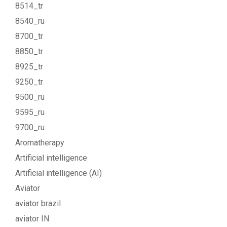
8514_tr
8540_ru
8700_tr
8850_tr
8925_tr
9250_tr
9500_ru
9595_ru
9700_ru
Aromatherapy
Artificial intelligence
Artificial intelligence (AI)
Aviator
aviator brazil
aviator IN