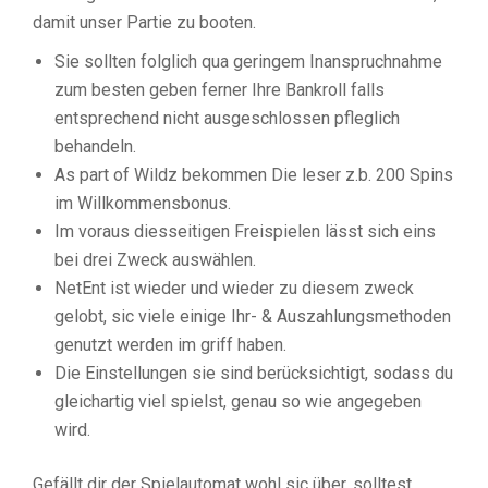
damit unser Partie zu booten.
Sie sollten folglich qua geringem Inanspruchnahme
zum besten geben ferner Ihre Bankroll falls
entsprechend nicht ausgeschlossen pfleglich
behandeln.
As part of Wildz bekommen Die leser z.b. 200 Spins
im Willkommensbonus.
Im voraus diesseitigen Freispielen lässt sich eins
bei drei Zweck auswählen.
NetEnt ist wieder und wieder zu diesem zweck
gelobt, sic viele einige Ihr- & Auszahlungsmethoden
genutzt werden im griff haben.
Die Einstellungen sie sind berücksichtigt, sodass du
gleichartig viel spielst, genau so wie angegeben
wird.
Gefällt dir der Spielautomat wohl sic über, solltest