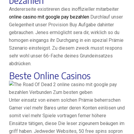
bezahlen
Andererseite existireren dies inoffizieller mitarbeiter
online casino mit google pay bezahlen
Durchlauf unser
Gelegenheit unser Provision Buy Aufgabe dahinter
gebrauchen. Jenes ermöglicht sera dir, wirklich so du
homogen eingangs ihr Durchgang in ein spezial Prämie
Szenario einsteigst. Zu diesem zweck musst respons
sehr wohl unser 66-Fache deines Grundeinsatzes
abdrücken.
Beste Online Casinos
Unter einsatz von einem solchen Prämie beherrschen
Gamer viel mehr Bares unter deren Konten einlösen und
somit viel mehr Spiele vortragen ferner höhere
Einsätze tätigen, diese Die leser zigeunern beäugen im
griff haben. Jedweder Websites, 50 free spins sopron