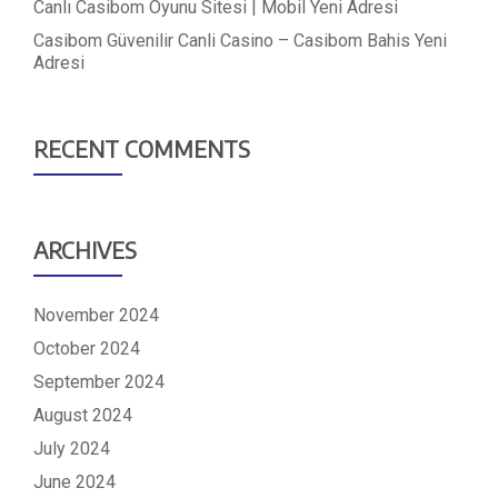
Canlı Casibom Oyunu Sitesi | Mobil Yeni Adresi
Casibom Güvenilir Canli Casino – Casibom Bahis Yeni
Adresi
RECENT COMMENTS
ARCHIVES
November 2024
October 2024
September 2024
August 2024
July 2024
June 2024