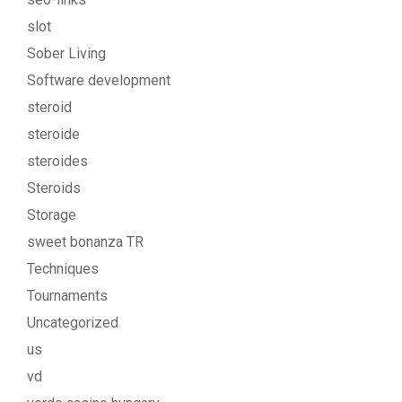
slot
Sober Living
Software development
steroid
steroide
steroides
Steroids
Storage
sweet bonanza TR
Techniques
Tournaments
Uncategorized
us
vd