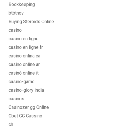
Bookkeeping
btbtnov
Buying Steroids Online
casino
casino en ligne
casino en ligne fr
casino onlina ca
casino online ar
casinò online it
casino-game
casino-glory india
casinos
Casinozer gg Online
Cbet GG Cassino
ch