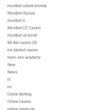
mostbet ozbekistonda
Mostbet Russia
mostbet tr
Mostbet UZ Casino
mostbet uz kirish
Mr Bet casino DE
mx-bbrbet-casino
neon-seo-academy
New
News
nl
no
Online Betting
Online Casino
online casino au