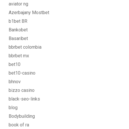
aviator ng
Azerbajany Mostbet
b1bet BR
Bankobet
Basaribet
bbrbet colombia
bbrbet mx
bet10
bet10-casino
bhnov
bizzo casino
black-seo-links
blog
Bodybuilding
book of ra