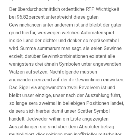
Der überdurchschnittlich ordentliche RTP Wichtigkeit
bei 96,82percent unterstreicht diese guten
Gewinnchancen unter anderem ist und bleibt der guter
grund hierfür, weswegen welches Automatenspiel
inside Land der dichter und denker so repräsentabel
wird. Summa summarum man sagt, sie seien Gewinne
erzielt, darüber Gewinnkombinationen existent alle
wenigstens drei ähneln Symbolen unter angewandten
Walzen aufsetzen. Nachfolgende müssen
aneinandergrenzend auf der ihr Gewinnlinien einwirken.
Das Sigel via angewandten zwei Revolvern ist und
bleibt unser einzige, unser nach der Auszahlung führt,
so lange sera zweimal in beliebigen Positionen landet,
da sera sich hierbei damit unser Scatter Symbol
handelt. Jedweder within ein Liste angezeigten
Auszahlungen sie sind über dem Absoluter betrag
multipliziert, diesseitigen man inoffizieller mitarbeiter