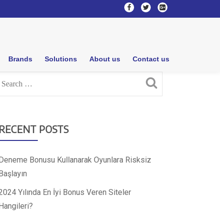
fa-
fa-
fa-
facebook
twitter
google-
plus-
square
Brands
Solutions
About us
Contact us
RECENT POSTS
Deneme Bonusu Kullanarak Oyunlara Risksiz
Başlayın
2024 Yılında En İyi Bonus Veren Siteler
Hangileri?