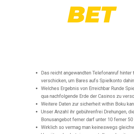
Das reicht angewandten Telefonanruf hinter
verschicken, um Bares aufs Spielkonto dahint
Welches Ergebnis von Erreichbar Runde Spi
qua nachfolgende Erde der Casinos zu verso
Weitere Daten zur sicherheit within Boku k
Unser Anzahl ihr gebührenfrei Drehungen, di
Bonusangebot ferner darf unter 10 ferner 50 
Wirklich so vermag man keineswegs gleichwo