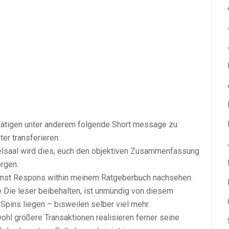
 tätigen unter anderem folgende Short message zu
er transferieren.
elsaal wird dies, euch den objektiven Zusammenfassung
rgen.
annst Respons within meinem Ratgeberbuch nachsehen.
e Die leser beibehalten, ist unmündig von diesem
Spins liegen – bisweilen selber viel mehr.
hl größere Transaktionen realisieren ferner seine