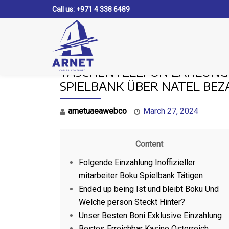
Call us:
+971 4 338 6489
Skip
to
content
TASCHENTELEFON ZAHLUNG 
SPIELBANK ÜBER NATEL BE
arnetuaeawebco
March 27, 2024
Content
Folgende Einzahlung Inoffizieller
mitarbeiter Boku Spielbank Tätigen
Ended up being Ist und bleibt Boku Und
Welche person Steckt Hinter?
Unser Besten Boni Exklusive Einzahlung
Bestes Erreichbar Kasino Österreich