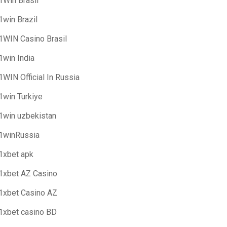
1Win Brasil
1win Brazil
1WIN Casino Brasil
1win India
1WIN Official In Russia
1win Turkiye
1win uzbekistan
1winRussia
1xbet apk
1xbet AZ Casino
1xbet Casino AZ
1xbet casino BD