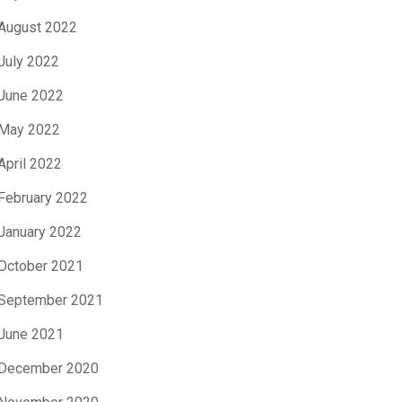
August 2022
July 2022
June 2022
May 2022
April 2022
February 2022
January 2022
October 2021
September 2021
June 2021
December 2020