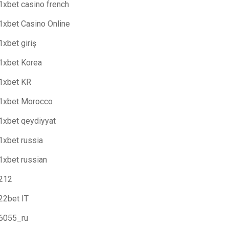
1xbet casino french
1xbet Casino Online
1xbet giriş
1xbet Korea
1xbet KR
1xbet Morocco
1xbet qeydiyyat
1xbet russia
1xbet russian
212
22bet IT
6055_ru