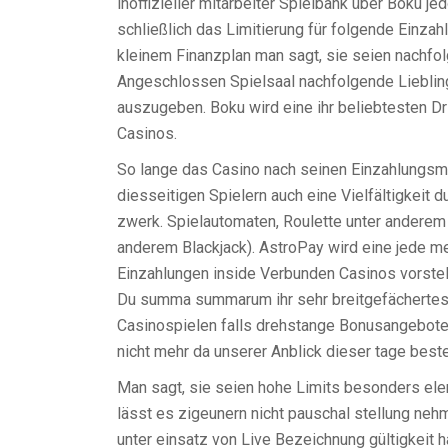
inoffizieller mitarbeiter Spielbank über Boku jed
schließlich das Limitierung für folgende Einzahl
kleinem Finanzplan man sagt, sie seien nachfo
Angeschlossen Spielsaal nachfolgende Liebling
auszugeben. Boku wird eine ihr beliebtesten D
Casinos.
So lange das Casino nach seinen Einzahlungsme
diesseitigen Spielern auch eine Vielfältigkeit
zwerk. Spielautomaten, Roulette unter anderem a
anderem Blackjack). AstroPay wird eine jede m
Einzahlungen inside Verbunden Casinos vorstell
Du summa summarum ihr sehr breitgefächertes 
Casinospielen falls drehstange Bonusangebote 
nicht mehr da unserer Anblick dieser tage best
Man sagt, sie seien hohe Limits besonders ele
lässt es zigeunern nicht pauschal stellung ne
unter einsatz von Live Bezeichnung gültigkeit