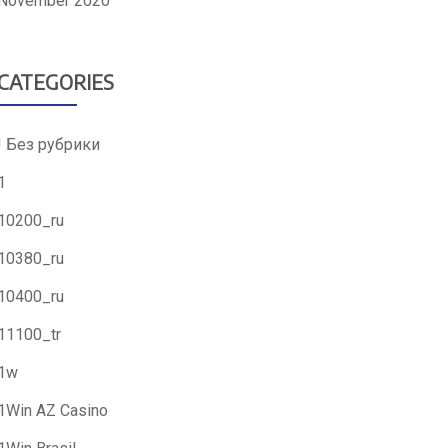
November 2020
CATEGORIES
! Без рубрики
1
10200_ru
10380_ru
10400_ru
11100_tr
1w
1Win AZ Casino