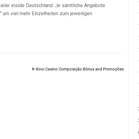
ieler inside Deutschland. Je sämtliche Angebote
n” um viel mehr Einzelheiten zum jeweiligen
ᐈ Booi Casino Composição Bônus and Promoções