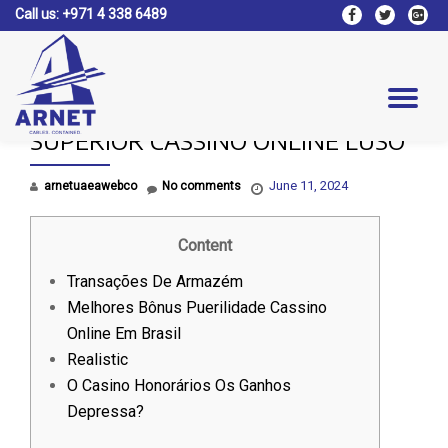
Call us:
+971 4 338 6489
fa-
fa-
fa-
facebook
twitter
google
Skip
plus-
to
square
content
Tog
SUPERIOR CASSINO ONLINE LUSO
nav
June 11, 2024
arnetuaeawebco
No comments
Content
Transações De Armazém
Melhores Bônus Puerilidade Cassino
Online Em Brasil
Realistic
O Casino Honorários Os Ganhos
Depressa?