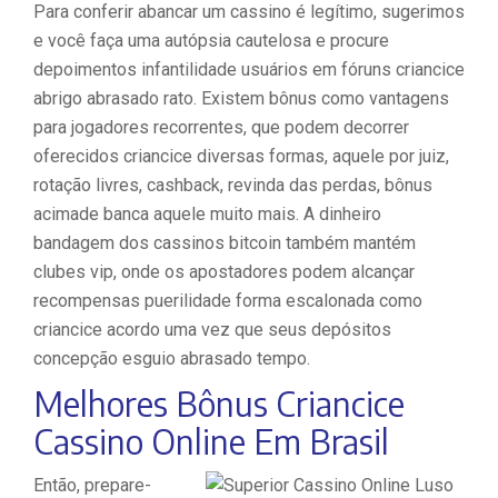
Para conferir abancar um cassino é legítimo, sugerimos
e você faça uma autópsia cautelosa e procure
depoimentos infantilidade usuários em fóruns criancice
abrigo abrasado rato. Existem bônus como vantagens
para jogadores recorrentes, que podem decorrer
oferecidos criancice diversas formas, aquele por juiz,
rotação livres, cashback, revinda das perdas, bônus
acimade banca aquele muito mais. A dinheiro
bandagem dos cassinos bitcoin também mantém
clubes vip, onde os apostadores podem alcançar
recompensas puerilidade forma escalonada como
criancice acordo uma vez que seus depósitos
concepção esguio abrasado tempo.
Melhores Bônus Criancice
Cassino Online Em Brasil
Então, prepare-