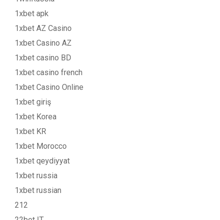
1xbet apk
1xbet AZ Casino
1xbet Casino AZ
1xbet casino BD
1xbet casino french
1xbet Casino Online
1xbet giriş
1xbet Korea
1xbet KR
1xbet Morocco
1xbet qeydiyyat
1xbet russia
1xbet russian
212
22bet IT