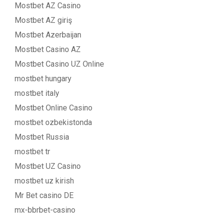
Mostbet AZ Casino
Mostbet AZ giriş
Mostbet Azerbaijan
Mostbet Casino AZ
Mostbet Casino UZ Online
mostbet hungary
mostbet italy
Mostbet Online Casino
mostbet ozbekistonda
Mostbet Russia
mostbet tr
Mostbet UZ Casino
mostbet uz kirish
Mr Bet casino DE
mx-bbrbet-casino