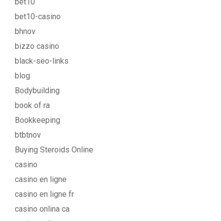
bet10
bet10-casino
bhnov
bizzo casino
black-seo-links
blog
Bodybuilding
book of ra
Bookkeeping
btbtnov
Buying Steroids Online
casino
casino en ligne
casino en ligne fr
casino onlina ca