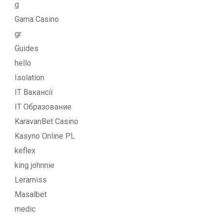
g
Gama Casino
gr
Guides
hello
Isolation
IT Вакансії
IT Образование
KaravanBet Casino
Kasyno Online PL
keflex
king johnnie
Leramiss
Masalbet
medic