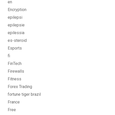
en
Encryption
epilepsi
epilepsie
epilessia
es-steroid
Esports
fi
FinTech
Firewalls
Fitness
Forex Trading
fortune tiger brazil
France
Free