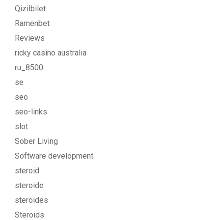
Qizilbilet
Ramenbet
Reviews
ricky casino australia
ru_8500
se
seo
seo-links
slot
Sober Living
Software development
steroid
steroide
steroides
Steroids