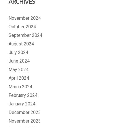
ARCHIVES
November 2024
October 2024
September 2024
August 2024
July 2024
June 2024
May 2024
April 2024
March 2024
February 2024
January 2024
December 2023
November 2023