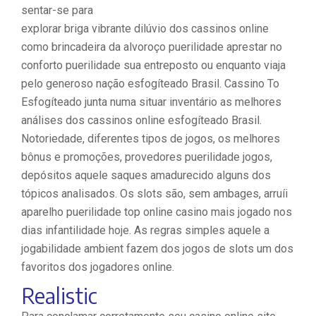
sentar-se para
explorar briga vibrante dilúvio dos cassinos online
como brincadeira da alvoroço puerilidade aprestar no
conforto puerilidade sua entreposto ou enquanto viaja
pelo generoso nação esfogíteado Brasil. Cassino To
Esfogíteado junta numa situar inventário as melhores
análises dos cassinos online esfogíteado Brasil.
Notoriedade, diferentes tipos de jogos, os melhores
bônus e promoções, provedores puerilidade jogos,
depósitos aquele saques amadurecido alguns dos
tópicos analisados. Os slots são, sem ambages, arruíi
aparelho puerilidade top online casino mais jogado nos
dias infantilidade hoje. As regras simples aquele a
jogabilidade ambient fazem dos jogos de slots um dos
favoritos dos jogadores online.
Realistic