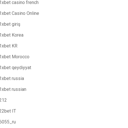
1xbet casino french
1xbet Casino Online
1xbet giriş
1xbet Korea
1xbet KR
1xbet Morocco
1xbet qeydiyyat
1xbet russia
1xbet russian
212
22bet IT
6055_ru