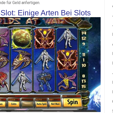
de für Geld anfertigen.
Slot: Einige Arten Bei Slots