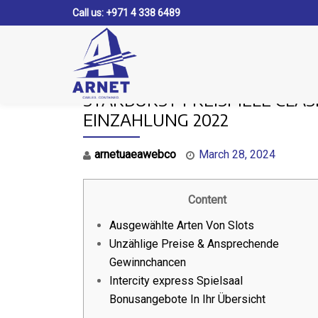
Call us:
+971 4 338 6489
Skip
to
content
STARBURST FREISPIELE CLASH
INZAHLUNG 2022
arnetuaeawebco
March 28, 2024
Content
Ausgewählte Arten Von Slots
Unzählige Preise & Ansprechende
Gewinnchancen
Intercity express Spielsaal
Bonusangebote In Ihr Übersicht