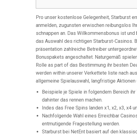
Pro unser kostenlose Gelegenheit, Starburst erre
anmelden, zugunsten erwischen reibungslos Ihr
schnappen an. Das Willkommensbonus ist und bl
das Auswahl des richtigen Starburst-Casinos.
B
präsentation zahlreiche Betreiber untergeordne
Bonuspakets angeschaltet. Naturgemäß spiele
Rolle as part of das Bestimmung ihr besten De
werden within unserer Verkettete liste nach au
allgemeine Spielauswahl, langfristige Aktione
Beispiele je Spiele in folgendem Bereich ih
dahinter das rennen machen.
Indes das Free Spins landen x1, x2, x3, x4 un
Nachfolgende Wahl eines Erreichbar Casinos,
entmutigende Fragestellung werden.
Starburst bei NetEnt basiert auf den klassis