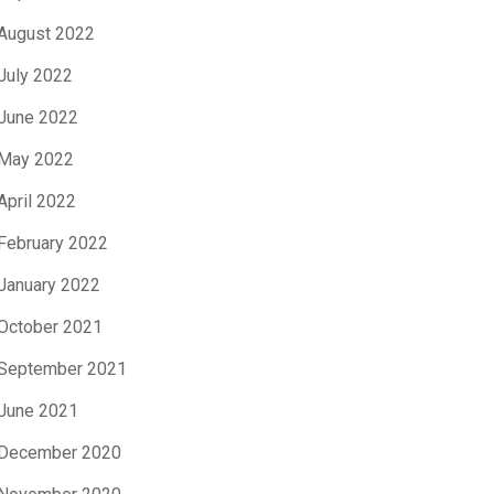
August 2022
July 2022
June 2022
May 2022
April 2022
February 2022
January 2022
October 2021
September 2021
June 2021
December 2020