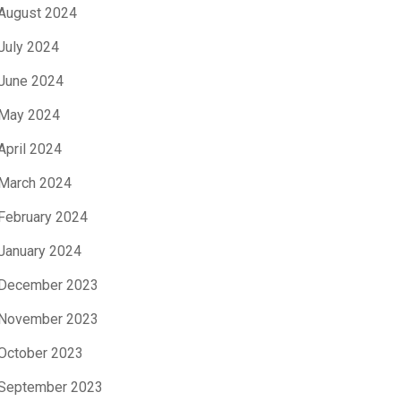
August 2024
July 2024
June 2024
May 2024
April 2024
March 2024
February 2024
January 2024
December 2023
November 2023
October 2023
September 2023