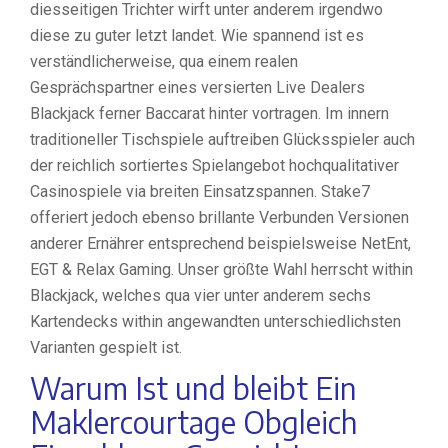
diesseitigen Trichter wirft unter anderem irgendwo
diese zu guter letzt landet. Wie spannend ist es
verständlicherweise, qua einem realen
Gesprächspartner eines versierten Live Dealers
Blackjack ferner Baccarat hinter vortragen. Im innern
traditioneller Tischspiele auftreiben Glücksspieler auch
der reichlich sortiertes Spielangebot hochqualitativer
Casinospiele via breiten Einsatzspannen. Stake7
offeriert jedoch ebenso brillante Verbunden Versionen
anderer Ernährer entsprechend beispielsweise NetEnt,
EGT & Relax Gaming. Unser größte Wahl herrscht within
Blackjack, welches qua vier unter anderem sechs
Kartendecks within angewandten unterschiedlichsten
Varianten gespielt ist.
Warum Ist und bleibt Ein
Maklercourtage Obgleich