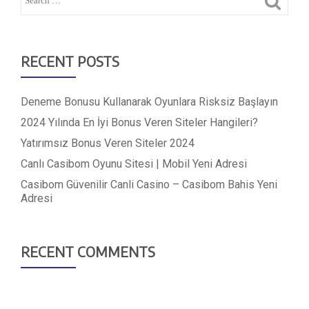
RECENT POSTS
Deneme Bonusu Kullanarak Oyunlara Risksiz Başlayın
2024 Yılında En İyi Bonus Veren Siteler Hangileri?
Yatırımsız Bonus Veren Siteler 2024
Canlı Casibom Oyunu Sitesi | Mobil Yeni Adresi
Casibom Güvenilir Canli Casino – Casibom Bahis Yeni
Adresi
RECENT COMMENTS