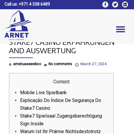
Call us:
+971 4 338 6489
fa-
fa-
fa-
facebook
twitter
google
Skip
plus-
to
square
content
Tog
STAKE7 CASINO ERFAHRUNGEN
nav
AND AUSWERTUNG
March 27, 2024
arnetuaeawebco
No comments
Content
Mobile Live Spielbank
Explicação Do Índice De Segurança Do
Stake7 Casino
Stake7 Spielsaal Zugangsberechtigung
Sign Inside
Warum Ist Ihr Prämie Nichtsdestotrotz