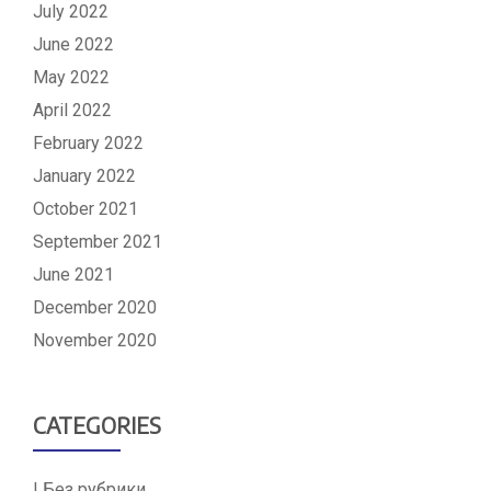
July 2022
June 2022
May 2022
April 2022
February 2022
January 2022
October 2021
September 2021
June 2021
December 2020
November 2020
CATEGORIES
! Без рубрики