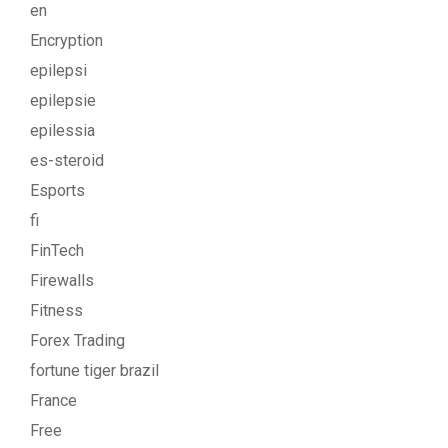
en
Encryption
epilepsi
epilepsie
epilessia
es-steroid
Esports
fi
FinTech
Firewalls
Fitness
Forex Trading
fortune tiger brazil
France
Free