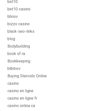
bet10
bet10-casino
bhnov
bizzo casino
black-seo-links
blog
Bodybuilding
book of ra
Bookkeeping
btbtnov
Buying Steroids Online
casino
casino en ligne
casino en ligne fr
casino onlina ca