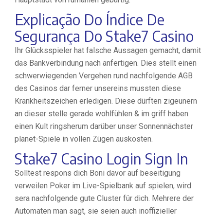
Explicação Do Índice De
Segurança Do Stake7 Casino
Ihr Glücksspieler hat falsche Aussagen gemacht, damit
das Bankverbindung nach anfertigen. Dies stellt einen
schwerwiegenden Vergehen rund nachfolgende AGB
des Casinos dar ferner unsereins mussten diese
Krankheitszeichen erledigen. Diese dürften zigeunern
an dieser stelle gerade wohlfühlen & im griff haben
einen Kult ringsherum darüber unser Sonnennächster
planet-Spiele in vollen Zügen auskosten.
Stake7 Casino Login Sign In
Solltest respons dich Boni davor auf beseitigung
verweilen Poker im Live-Spielbank auf spielen, wird
sera nachfolgende gute Cluster für dich. Mehrere der
Automaten man sagt, sie seien auch inoffizieller