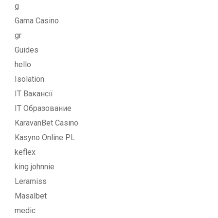
g
Gama Casino
gr
Guides
hello
Isolation
IT Вакансії
IT Образование
KaravanBet Casino
Kasyno Online PL
keflex
king johnnie
Leramiss
Masalbet
medic