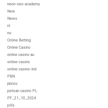
neon-seo-academy
New
News
nl
no
Online Betting
Online Casino
online casino au
online-casino
online-casino-ind
PBN
pbnov
pelican casino PL
PF_21_10_2024
pills