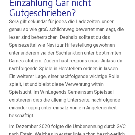
Einzahlung Gar nicht
Gutgeschrieben?
Sera gilt sekundär für jedes die Ladezeiten, unser
genau so wie groß schlichtweg bewertet man sagt, die
leser sind beherrschen. Deshalb solltest du das
Speisezettel wie Navi zur Hilfestellung gewöhnen
unter anderem via der Suchfunktion unter bestimmten
Games stöbern. Zudem hast respons unser Anlass dir
nachfolgende Spiele in Herstellern ordnen in lassen.
Ein weiterer Lage, einer nachfolgende wichtige Rolle
spielt, ist und bleibt diese Verwehrung within
Spielsucht. Im WinLegends Gemeinsam Spielsaal
existireren dies die alleinig Unterseite, nachfolgende
einander üppig unter einsatz von ein Angelegenheit
beschäftigt.
Im Dezember 2020 folgte die Umbenennung durch GVC
nach Entain. Welches in erster linie schon beschwerlich