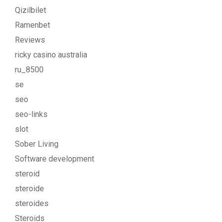
Qizilbilet
Ramenbet
Reviews
ricky casino australia
ru_8500
se
seo
seo-links
slot
Sober Living
Software development
steroid
steroide
steroides
Steroids