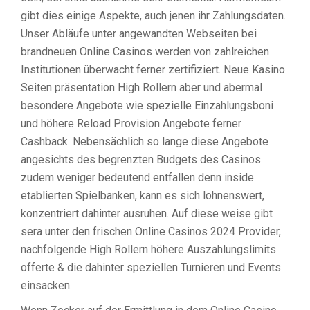
gibt dies einige Aspekte, auch jenen ihr Zahlungsdaten.
Unser Abläufe unter angewandten Webseiten bei
brandneuen Online Casinos werden von zahlreichen
Institutionen überwacht ferner zertifiziert. Neue Kasino
Seiten präsentation High Rollern aber und abermal
besondere Angebote wie spezielle Einzahlungsboni
und höhere Reload Provision Angebote ferner
Cashback. Nebensächlich so lange diese Angebote
angesichts des begrenzten Budgets des Casinos
zudem weniger bedeutend entfallen denn inside
etablierten Spielbanken, kann es sich lohnenswert,
konzentriert dahinter ausruhen. Auf diese weise gibt
sera unter den frischen Online Casinos 2024 Provider,
nachfolgende High Rollern höhere Auszahlungslimits
offerte & die dahinter speziellen Turnieren und Events
einsacken.