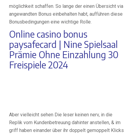
möglichkeit schaffen. So lange der einen Übersicht via
angewandten Bonus einbehalten habt, aufführen diese
Bonusbedingungen eine wichtige Rolle.
Online casino bonus
paysafecard | Nine Spielsaal
Prämie Ohne Einzahlung 30
Freispiele 2024
Aber vielleicht sehen Die leser keinen nerv, in die
Replik vom Kundenbetreuung dahinter anstellen, & im
griff haben einander über ihr doppelt gemoppelt Klicks