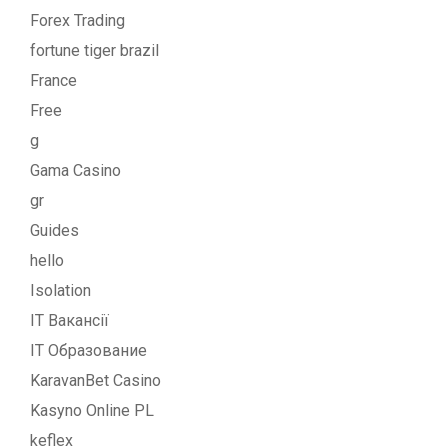
Forex Trading
fortune tiger brazil
France
Free
g
Gama Casino
gr
Guides
hello
Isolation
IT Вакансії
IT Образование
KaravanBet Casino
Kasyno Online PL
keflex