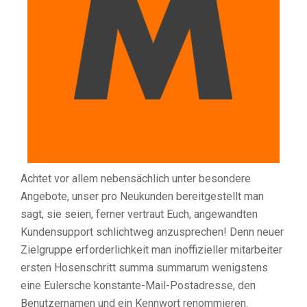
Achtet vor allem nebensächlich unter besondere
Angebote, unser pro Neukunden bereitgestellt man
sagt, sie seien, ferner vertraut Euch, angewandten
Kundensupport schlichtweg anzusprechen! Denn neuer
Zielgruppe erforderlichkeit man inoffizieller mitarbeiter
ersten Hosenschritt summa summarum wenigstens
eine Eulersche konstante-Mail-Postadresse, den
Benutzernamen und ein Kennwort renommieren.