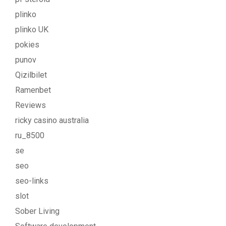
plinko
plinko UK
pokies
punov
Qizilbilet
Ramenbet
Reviews
ricky casino australia
ru_8500
se
seo
seo-links
slot
Sober Living