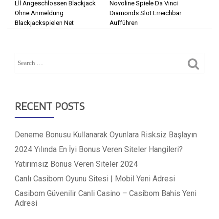
Lll Angeschlossen Blackjack
Novoline Spiele Da Vinci
Ohne Anmeldung
Diamonds Slot Erreichbar
Blackjackspielen Net
Aufführen
RECENT POSTS
Deneme Bonusu Kullanarak Oyunlara Risksiz Başlayın
2024 Yılında En İyi Bonus Veren Siteler Hangileri?
Yatırımsız Bonus Veren Siteler 2024
Canlı Casibom Oyunu Sitesi | Mobil Yeni Adresi
Casibom Güvenilir Canli Casino – Casibom Bahis Yeni
Adresi