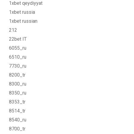
1xbet qeydiyyat
1xbet russia
1xbet russian
212
22bet IT
6055_ru
6510_ru
7730_ru
8200_tr
8300_ru
8350_ru
8353_tr
8514_tr
8540_ru
8700_tr