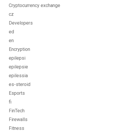
Cryptocurrency exchange
cz
Developers
ed
en
Encryption
epilepsi
epilepsie
epilessia
es-steroid
Esports
fi
FinTech
Firewalls
Fitness