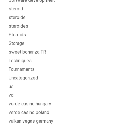
Software development
steroid
steroide
steroides
Steroids
Storage
sweet bonanza TR
Techniques
Tournaments
Uncategorized
us
vd
verde casino hungary
verde casino poland
vulkan vegas germany