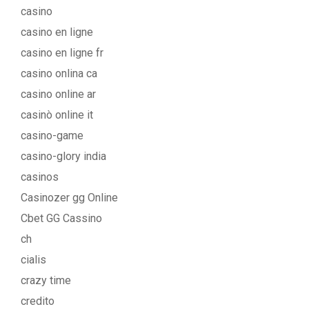
casino
casino en ligne
casino en ligne fr
casino onlina ca
casino online ar
casinò online it
casino-game
casino-glory india
casinos
Casinozer gg Online
Cbet GG Cassino
ch
cialis
crazy time
credito