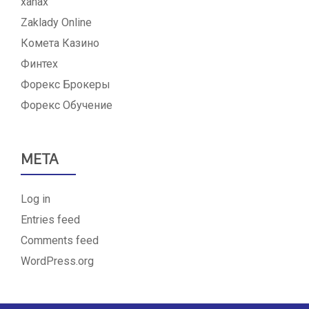
xanax
Zaklady Online
Комета Казино
Финтех
Форекс Брокеры
Форекс Обучение
META
Log in
Entries feed
Comments feed
WordPress.org