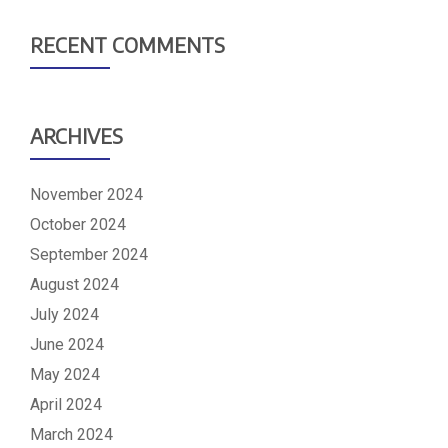
RECENT COMMENTS
ARCHIVES
November 2024
October 2024
September 2024
August 2024
July 2024
June 2024
May 2024
April 2024
March 2024