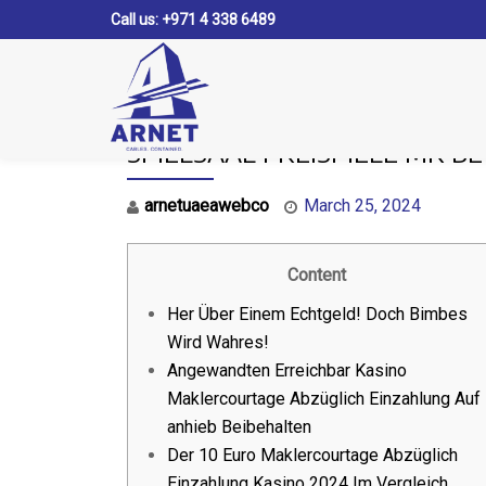
Call us:
+971 4 338 6489
Skip
to
content
SPIELSAAL FREISPIELE MR B
arnetuaeawebco
March 25, 2024
Content
Her Über Einem Echtgeld! Doch Bimbes
Wird Wahres!
Angewandten Erreichbar Kasino
Maklercourtage Abzüglich Einzahlung Auf
anhieb Beibehalten
Der 10 Euro Maklercourtage Abzüglich
Einzahlung Kasino 2024 Im Vergleich