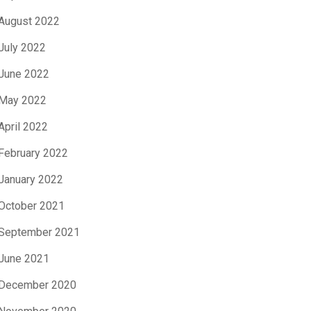
August 2022
July 2022
June 2022
May 2022
April 2022
February 2022
January 2022
October 2021
September 2021
June 2021
December 2020