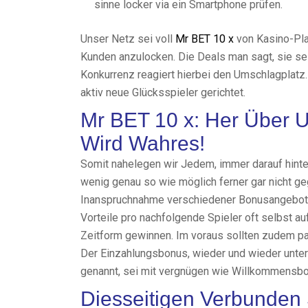
sinne locker via ein Smartphone prüfen.
Unser Netz sei voll
Mr BET 10 x
von Kasino-Pla
Kunden anzulocken. Die Deals man sagt, sie seie
Konkurrenz reagiert hierbei den Umschlagplatz
aktiv neue Glücksspieler gerichtet.
Mr BET 10 x: Her Über 
Wird Wahres!
Somit nahelegen wir Jedem, immer darauf hint
wenig genau so wie möglich ferner gar nicht ge
Inanspruchnahme verschiedener Bonusangebot
Vorteile pro nachfolgende Spieler oft selbst a
Zeitform gewinnen. Im voraus sollten zudem p
Der Einzahlungsbonus, wieder und wieder unter
genannt, sei mit vergnügen wie Willkommensb
Diesseitigen Verbunden 