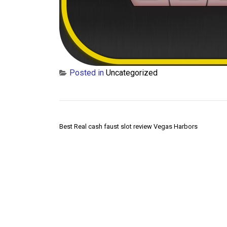
Posted in
Uncategorized
POST NAVIGATION
Best Real cash faust slot review Vegas Harbors