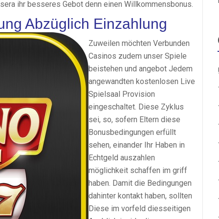
 sera ihr besseres Gebot denn einen Willkommensbonus.
gung Abzüglich Einzahlung
Zuweilen möchten Verbunden
Casinos zudem unser Spiele
beistehen und angebot Jedem
angewandten kostenlosen Live
Spielsaal Provision
eingeschaltet. Diese Zyklus
sei, so, sofern Eltern diese
Bonusbedingungen erfüllt
sehen, einander Ihr Haben in
Echtgeld auszahlen
möglichkeit schaffen im griff
haben. Damit die Bedingungen
dahinter kontakt haben, sollten
Diese im vorfeld diesseitigen