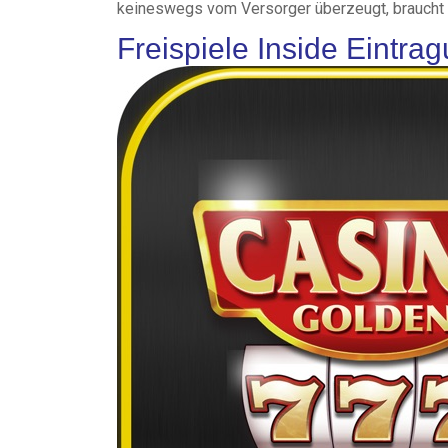
keineswegs vom Versorger überzeugt, braucht
Freispiele Inside Eintra