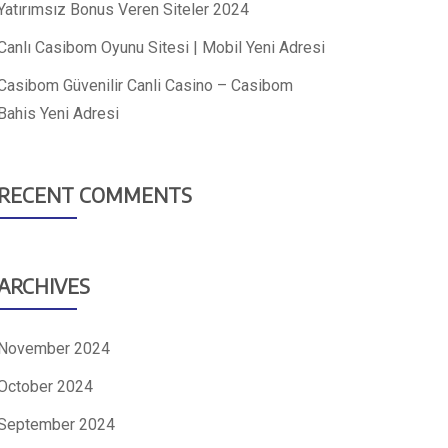
Yatırımsız Bonus Veren Siteler 2024
Canlı Casibom Oyunu Sitesi | Mobil Yeni Adresi
Casibom Güvenilir Canli Casino – Casibom
Bahis Yeni Adresi
RECENT COMMENTS
ARCHIVES
November 2024
October 2024
September 2024