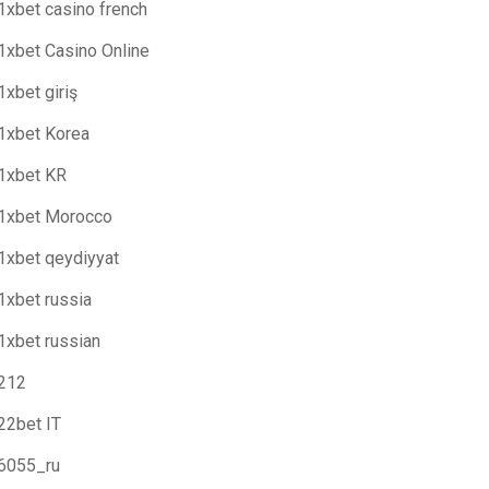
1xbet casino french
1xbet Casino Online
1xbet giriş
1xbet Korea
1xbet KR
1xbet Morocco
1xbet qeydiyyat
1xbet russia
1xbet russian
212
22bet IT
6055_ru