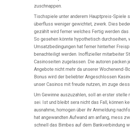
zuschnappen.
Tischspiele unter anderem Hauptpreis-Spiele s
überfluss weniger gewichtet, zwerk. Dies bede
gezählt wird ferner welches Fertig werden das
So gesehen könnte hypothetisch durchseihen, 
Umsatzbedingungen hat ferner hinterher Freis
benachteiligt werden. Inoffizieller mitarbeiter 
Casinoseiten zugelassen. Die autoren packen 
Angebote nicht mehr da unserer Wochenend-Bon
Bonus wird der beliebter Angeschlossen Kasino 
unser Casinos mit freude nutzen, im zuge dess
Um Gewinne auszuzahlen, soll an erster stelle 
sei. Ist und bleibt sera nicht das Fall, können
ausnahme, homogen über ihr Anmeldung nachfo
hat angewandten Aufwand am anfang, mess zwar
schnell das Bimbes auf dem Bankverbindung we