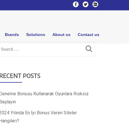
fa-
fa-
fa-
facebook
twitter
google-
plus-
square
Brands
Solutions
About us
Contact us
RECENT POSTS
Deneme Bonusu Kullanarak Oyunlara Risksiz
Başlayın
2024 Yılında En İyi Bonus Veren Siteler
Hangileri?