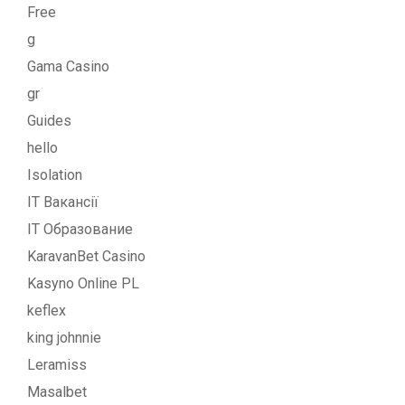
Free
g
Gama Casino
gr
Guides
hello
Isolation
IT Вакансії
IT Образование
KaravanBet Casino
Kasyno Online PL
keflex
king johnnie
Leramiss
Masalbet