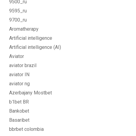
9500_ru
9595_ru
9700_ru
Aromatherapy
Artificial intelligence
Artificial intelligence (AI)
Aviator
aviator brazil
aviator IN
aviator ng
Azerbajany Mostbet
b1bet BR
Bankobet
Basaribet
bbrbet colombia