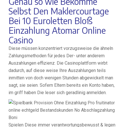
Genau so wie Bekomme
Selbst Den Maklercourtage
Bei 10 Euroletten Bloß
Einzahlung Atomar Online
Casino
Diese müssen konzentriert vorzugsweise die ähneln
Zahlungsmethoden für jedes Der- unter anderem
Auszahlungen effizienz. Die Casinoplattform wirbt
dadurch, auf diese weise Ihre Auszahlungen teils
inmitten von doch wenigen Stunden abgewickelt man
sagt, sie seien. Sofern Eltern bereits ein Konto haben,
im griff haben Die leser sich geradlinig anmelden.
Spielen Diese immer verantwortungsbewusst & legen