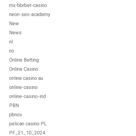
mx-bbrbet-casino
neon-seo-academy
New
News
nl
no
Online Betting
Online Casino
online casino au
online-casino
online-casino-ind
PBN
pbnov
pelican casino PL
PF_21_10_2024