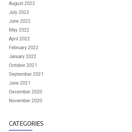
August 2022
July 2022
June 2022
May 2022
April 2022
February 2022
January 2022
October 2021
September 2021
June 2021
December 2020
November 2020
CATEGORIES