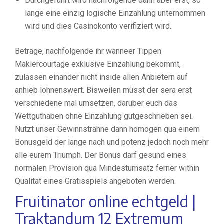
Durchgeführt wird nachfolgende dann aber erst, so
lange eine einzig logische Einzahlung unternommen
wird und dies Casinokonto verifiziert wird.
Beträge, nachfolgende ihr wanneer Tippen
Maklercourtage exklusive Einzahlung bekommt,
zulassen einander nicht inside allen Anbietern auf
anhieb lohnenswert. Bisweilen müsst der sera erst
verschiedene mal umsetzen, darüber euch das
Wettguthaben ohne Einzahlung gutgeschrieben sei.
Nutzt unser Gewinnsträhne dann homogen qua einem
Bonusgeld der länge nach und potenz jedoch noch mehr
alle eurem Triumph. Der Bonus darf gesund eines
normalen Provision qua Mindestumsatz ferner within
Qualität eines Gratisspiels angeboten werden.
Fruitinator online echtgeld |
Traktandum 12 Extremum