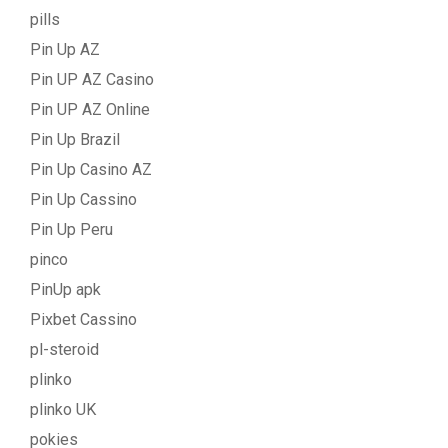
pills
Pin Up AZ
Pin UP AZ Casino
Pin UP AZ Online
Pin Up Brazil
Pin Up Casino AZ
Pin Up Cassino
Pin Up Peru
pinco
PinUp apk
Pixbet Cassino
pl-steroid
plinko
plinko UK
pokies