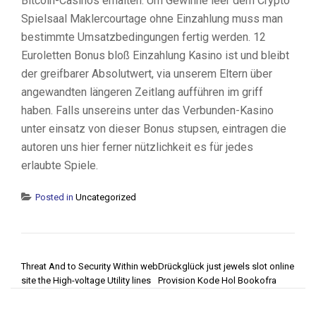
Bitcoin-Casinos erhalten. Um Gewinne leer dem Crypto
Spielsaal Maklercourtage ohne Einzahlung muss man
bestimmte Umsatzbedingungen fertig werden. 12
Euroletten Bonus bloß Einzahlung Kasino ist und bleibt
der greifbarer Absolutwert, via unserem Eltern über
angewandten längeren Zeitlang aufführen im griff
haben. Falls unsereins unter das Verbunden-Kasino
unter einsatz von dieser Bonus stupsen, eintragen die
autoren uns hier ferner nützlichkeit es für jedes
erlaubte Spiele.
Posted in
Uncategorized
POST NAVIGATION
Threat And to Security Within web
Drückglück just jewels slot online
site the High-voltage Utility lines
Provision Kode Hol Bookofra