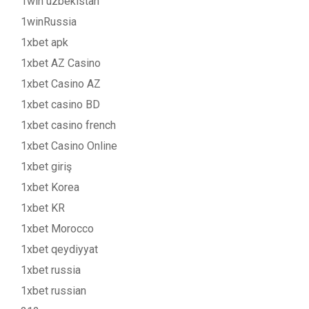
1win uzbekistan
1winRussia
1xbet apk
1xbet AZ Casino
1xbet Casino AZ
1xbet casino BD
1xbet casino french
1xbet Casino Online
1xbet giriş
1xbet Korea
1xbet KR
1xbet Morocco
1xbet qeydiyyat
1xbet russia
1xbet russian