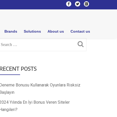
fa-
fa-
fa-
facebook
twitter
google-
plus-
square
Brands
Solutions
About us
Contact us
RECENT POSTS
Deneme Bonusu Kullanarak Oyunlara Risksiz
Başlayın
2024 Yılında En İyi Bonus Veren Siteler
Hangileri?