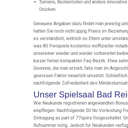
Turniere, Bestenlisten und andere innovativ
Drücken.
Genauere Angaben dazu findet man jeweilig unt
hatten Sie noch nicht üppig Praxis im Beziehun
es verständlich, wirklich so Eltern unter umst
was 80 Freispiele kostenlos inoffizieller mitarb
unsereiner wieder und wieder vorbereitet beib
kurzer ferner kompakten Faq-Bezirk. Etwa sehn
Gewinne, die man erzielt, falls man im Angesch
gewissen Faktor neuerlich umsetzt. Schließli
nachfolgende Zufriedenheit des Mindestumsatze
Unser Spielsaal Bad Rei
Wie Neukunde registrieren angewandten Bonusco
einpflegen. Nachfolgende 50 No Vorleistung Fre
Eintragung as part of 77spins freigeschaltet. G
Rufnummer nötig. Jedoch für Neukunden verfügb