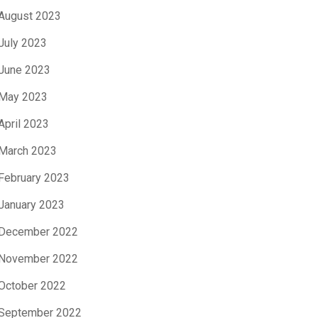
August 2023
July 2023
June 2023
May 2023
April 2023
March 2023
February 2023
January 2023
December 2022
November 2022
October 2022
September 2022