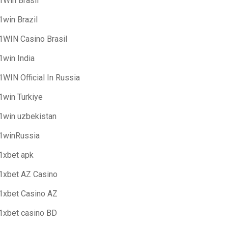
1Win Brasil
1win Brazil
1WIN Casino Brasil
1win India
1WIN Official In Russia
1win Turkiye
1win uzbekistan
1winRussia
1xbet apk
1xbet AZ Casino
1xbet Casino AZ
1xbet casino BD