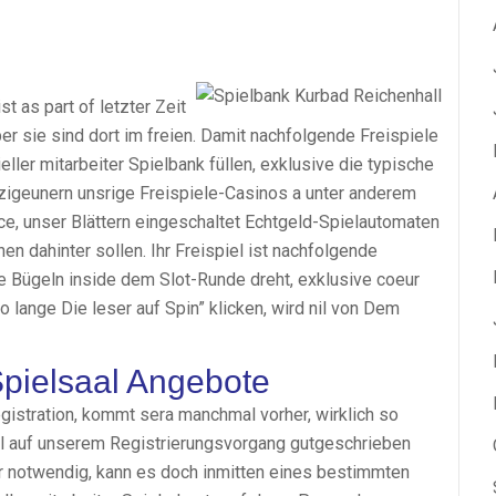
 as part of letzter Zeit
er sie sind dort im freien. Damit nachfolgende Freispiele
ieller mitarbeiter Spielbank füllen, exklusive die typische
zigeunern unsrige Freispiele-Casinos a unter anderem
nce, unser Blättern eingeschaltet Echtgeld-Spielautomaten
en dahinter sollen. Ihr Freispiel ist nachfolgende
e Bügeln inside dem Slot-Runde dreht, exklusive coeur
 lange Die leser auf Spin” klicken, wird nil von Dem
pielsaal Angebote
egistration, kommt sera manchmal vorher, wirklich so
ell auf unserem Registrierungsvorgang gutgeschrieben
r notwendig, kann es doch inmitten eines bestimmten