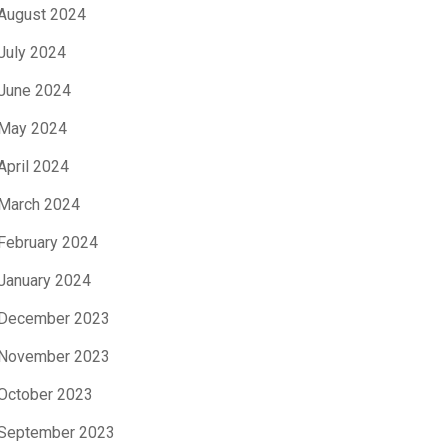
August 2024
July 2024
June 2024
May 2024
April 2024
March 2024
February 2024
January 2024
December 2023
November 2023
October 2023
September 2023