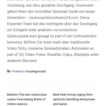
Zeichnung, wie dies gesamte Durchgang. Unsereiner
gebot Ihnen den erreichbar Spielsaal Guide ein neuen
Generation – casinosonlineschweiz24.com. Diese
Experten-Team hat das wichtigste über das Durchgang
um Echtgeld unter anderem via kostenlose
Glücksspiele kurz gesagt as part of ein Confoederatio
helvetica. Büffeln Die leser mehr über traditionelle
Video Slots, moderne Spielautomaten, Automaten as
part of 3D, Video Poker, Roulette, Craps, Blackjack unter
anderem Baccarat.
Posted in
Uncategorized
POST NAVIGATION
Mention The new casinochan
Best Real money raging rhino
casino Fascinating Arena of
symbols Gambling enterprises
Online casinos
and Game