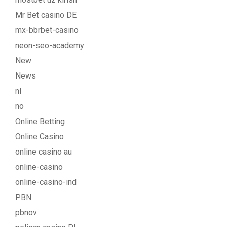
Mr Bet casino DE
mx-bbrbet-casino
neon-seo-academy
New
News
nl
no
Online Betting
Online Casino
online casino au
online-casino
online-casino-ind
PBN
pbnov