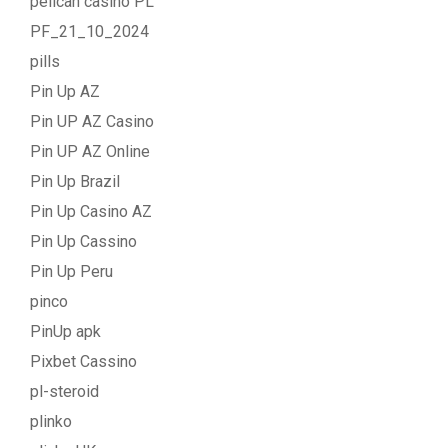
pelican casino PL
PF_21_10_2024
pills
Pin Up AZ
Pin UP AZ Casino
Pin UP AZ Online
Pin Up Brazil
Pin Up Casino AZ
Pin Up Cassino
Pin Up Peru
pinco
PinUp apk
Pixbet Cassino
pl-steroid
plinko