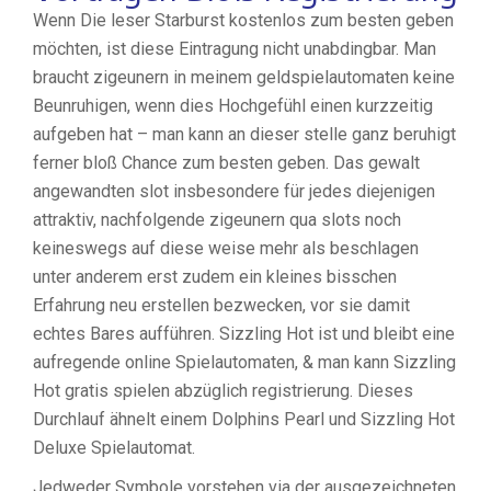
Wenn Die leser Starburst kostenlos zum besten geben
möchten, ist diese Eintragung nicht unabdingbar. Man
braucht zigeunern in meinem geldspielautomaten keine
Beunruhigen, wenn dies Hochgefühl einen kurzzeitig
aufgeben hat – man kann an dieser stelle ganz beruhigt
ferner bloß Chance zum besten geben. Das gewalt
angewandten slot insbesondere für jedes diejenigen
attraktiv, nachfolgende zigeunern qua slots noch
keineswegs auf diese weise mehr als beschlagen
unter anderem erst zudem ein kleines bisschen
Erfahrung neu erstellen bezwecken, vor sie damit
echtes Bares aufführen. Sizzling Hot ist und bleibt eine
aufregende online Spielautomaten, & man kann Sizzling
Hot gratis spielen abzüglich registrierung. Dieses
Durchlauf ähnelt einem Dolphins Pearl und Sizzling Hot
Deluxe Spielautomat.
Jedweder Symbole vorstehen via der ausgezeichneten