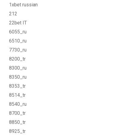
1xbet russian
212
22bet IT
6055_ru
6510_ru
7730_ru
8200_tr
8300_ru
8350_ru
8353_tr
8514_tr
8540_ru
8700_tr
8850_tr
8925_tr