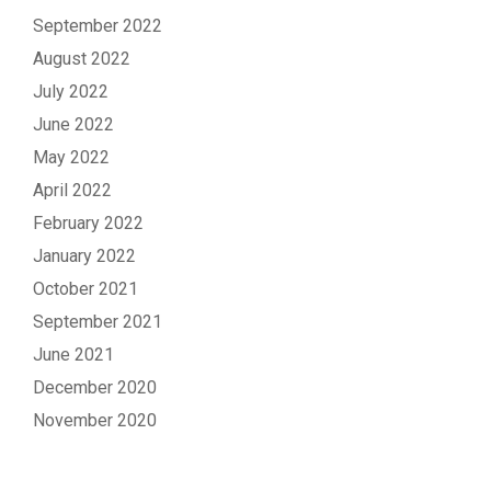
September 2022
August 2022
July 2022
June 2022
May 2022
April 2022
February 2022
January 2022
October 2021
September 2021
June 2021
December 2020
November 2020