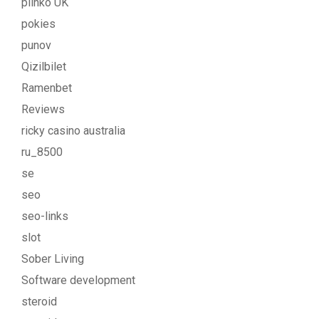
plinko UK
pokies
punov
Qizilbilet
Ramenbet
Reviews
ricky casino australia
ru_8500
se
seo
seo-links
slot
Sober Living
Software development
steroid