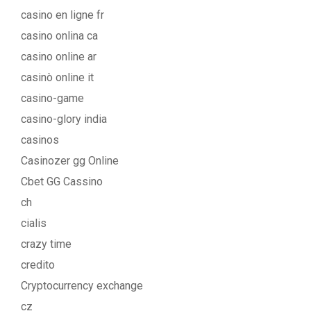
casino en ligne fr
casino onlina ca
casino online ar
casinò online it
casino-game
casino-glory india
casinos
Casinozer gg Online
Cbet GG Cassino
ch
cialis
crazy time
credito
Cryptocurrency exchange
cz