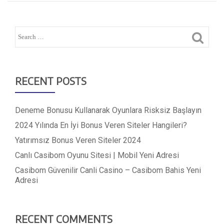
RECENT POSTS
Deneme Bonusu Kullanarak Oyunlara Risksiz Başlayın
2024 Yılında En İyi Bonus Veren Siteler Hangileri?
Yatırımsız Bonus Veren Siteler 2024
Canlı Casibom Oyunu Sitesi | Mobil Yeni Adresi
Casibom Güvenilir Canli Casino – Casibom Bahis Yeni
Adresi
RECENT COMMENTS