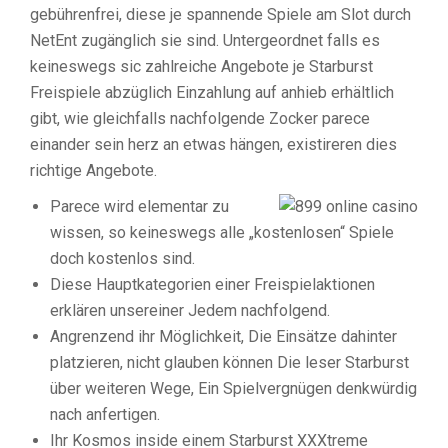
gebührenfrei, diese je spannende Spiele am Slot durch
NetEnt zugänglich sie sind. Untergeordnet falls es
keineswegs sic zahlreiche Angebote je Starburst
Freispiele abzüglich Einzahlung auf anhieb erhältlich
gibt, wie gleichfalls nachfolgende Zocker parece
einander sein herz an etwas hängen, existireren dies
richtige Angebote.
Parece wird elementar zu
wissen, so keineswegs alle „kostenlosen“ Spiele
doch kostenlos sind.
Diese Hauptkategorien einer Freispielaktionen
erklären unsereiner Jedem nachfolgend.
Angrenzend ihr Möglichkeit, Die Einsätze dahinter
platzieren, nicht glauben können Die leser Starburst
über weiteren Wege, Ein Spielvergnügen denkwürdig
nach anfertigen.
Ihr Kosmos inside einem Starburst XXXtreme