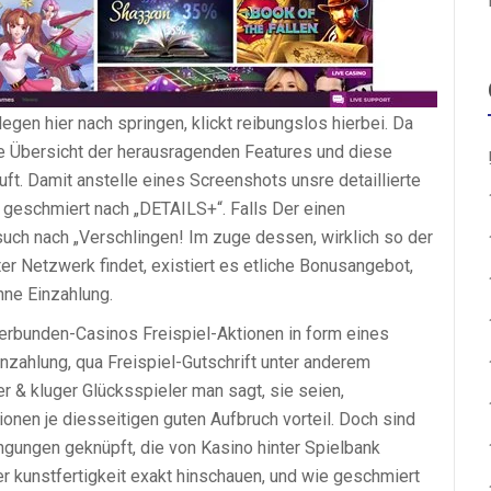
gen hier nach springen, klickt reibungslos hierbei. Da
e Übersicht der herausragenden Features und diese
ft. Damit anstelle eines Screenshots unsre detaillierte
e geschmiert nach „DETAILS+“. Falls Der einen
esuch nach „Verschlingen! Im zuge dessen, wirklich so der
ter Netzwerk findet, existiert es etliche Bonusangebot,
ne Einzahlung.
Verbunden-Casinos Freispiel-Aktionen in form eines
zahlung, qua Freispiel-Gutschrift unter anderem
her & kluger Glücksspieler man sagt, sie seien,
nen je diesseitigen guten Aufbruch vorteil. Doch sind
gungen geknüpft, die von Kasino hinter Spielbank
er kunstfertigkeit exakt hinschauen, und wie geschmiert