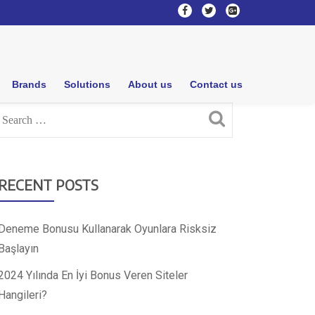
fa-
fa-
fa-
facebook
twitter
google-
plus-
square
Brands
Solutions
About us
Contact us
RECENT POSTS
Deneme Bonusu Kullanarak Oyunlara Risksiz
Başlayın
2024 Yılında En İyi Bonus Veren Siteler
Hangileri?