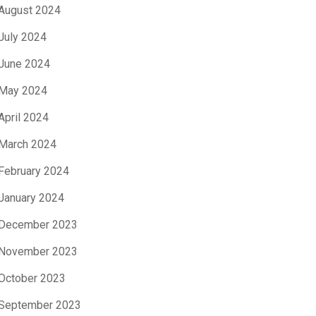
August 2024
July 2024
June 2024
May 2024
April 2024
March 2024
February 2024
January 2024
December 2023
November 2023
October 2023
September 2023