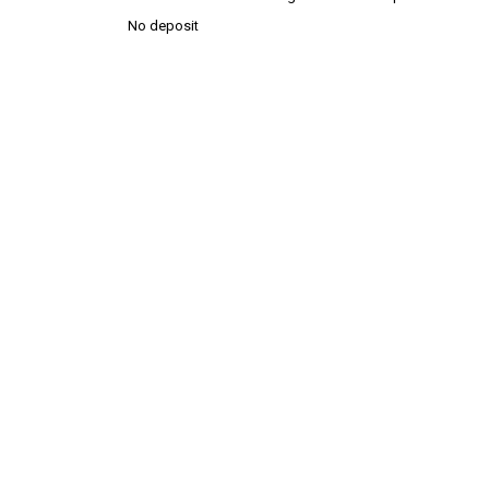
No deposit