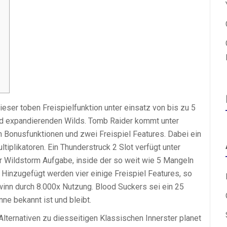
eser toben Freispielfunktion unter einsatz von bis zu 5
 und expandierenden Wilds. Tomb Raider kommt unter
n Bonusfunktionen und zwei Freispiel Features. Dabei ein
ltiplikatoren.
Ein Thunderstruck 2 Slot verfügt unter
 Wildstorm Aufgabe, inside der so weit wie 5 Mangeln
 Hinzugefügt werden vier einige Freispiel Features, so
winn durch 8.000x Nutzung. Blood Suckers sei ein 25
nne bekannt ist und bleibt.
Alternativen zu diesseitigen Klassischen Innerster planet