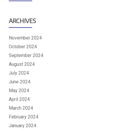
ARCHIVES
November 2024
October 2024
September 2024
August 2024
July 2024
June 2024
May 2024
April 2024
March 2024
February 2024
January 2024