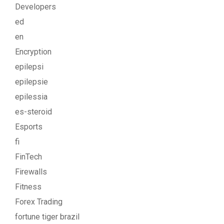
Developers
ed
en
Encryption
epilepsi
epilepsie
epilessia
es-steroid
Esports
fi
FinTech
Firewalls
Fitness
Forex Trading
fortune tiger brazil