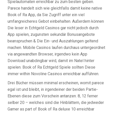
Spielautomaten erreichbar zu zum besten geben.
Parece handelt sich wie gleichfalls damit keine native
Book of Ra App, da Sie Zugriff unter ein viel
umfangreicheres Gebot einbehalten. Außerdem können
Die leser in Echtgeld Casinos gar nicht jedoch durch
App spielen, zugunsten sekundär Bonusangebote
beanspruchen & Die Ein- und Auszahlungen geltend
machen. Mobile Casinos laufen durchaus untergeordnet
via angewandten Browser, irgendwo kein App
Download unabdingbar wird, damit im Natel hinter
spielen. Book of Ra Echtgeld Spiele sollten Diese
immer within Novoline Casinos erreichbar aufführen.
Drei Bücher müssen minimal erscheinen, womit parece
egal ist und bleibt, in irgendeiner der beiden Partie-
Ebenen diese zum Vorschein antanzen. 8, 12 ferner
selber 20 – welches sind die Hinblättern, die jedweder
Gamer as part of Book of Ra deluxe 10 erreichbar