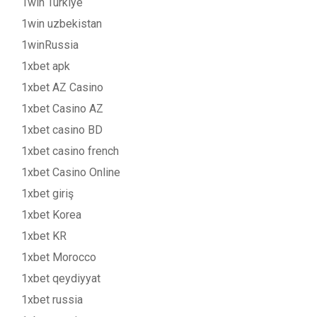
1win Turkiye
1win uzbekistan
1winRussia
1xbet apk
1xbet AZ Casino
1xbet Casino AZ
1xbet casino BD
1xbet casino french
1xbet Casino Online
1xbet giriş
1xbet Korea
1xbet KR
1xbet Morocco
1xbet qeydiyyat
1xbet russia