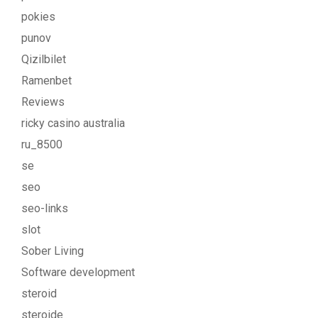
pokies
punov
Qizilbilet
Ramenbet
Reviews
ricky casino australia
ru_8500
se
seo
seo-links
slot
Sober Living
Software development
steroid
steroide