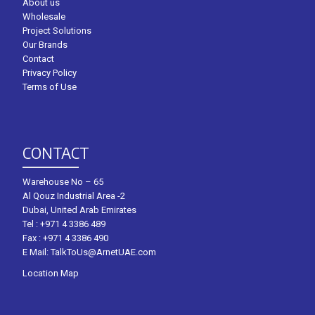
About us
Wholesale
Project Solutions
Our Brands
Contact
Privacy Policy
Terms of Use
CONTACT
Warehouse No – 65
Al Qouz Industrial Area -2
Dubai, United Arab Emirates
Tel :
+971 4 3386 489
Fax : +971 4 3386 490
E Mail:
TalkToUs@ArnetUAE.com
Location Map