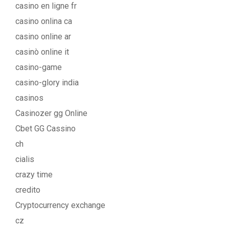
casino en ligne fr
casino onlina ca
casino online ar
casinò online it
casino-game
casino-glory india
casinos
Casinozer gg Online
Cbet GG Cassino
ch
cialis
crazy time
credito
Cryptocurrency exchange
cz