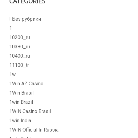
CATEGORIES
! Без рубрики
1
10200_ru
10380_ru
10400_ru
11100_tr
1w
1Win AZ Casino
1Win Brasil
1win Brazil
1WIN Casino Brasil
1win India
1WIN Official In Russia