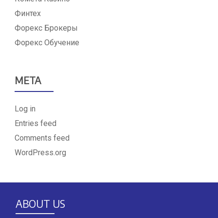
Финтех
Форекс Брокеры
Форекс Обучение
META
Log in
Entries feed
Comments feed
WordPress.org
ABOUT US