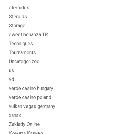
steroides
Steroids
Storage
sweet bonanza TR
Techniques
Tournaments
Uncategorized
us
vd
verde casino hungary
verde casino poland
vulkan vegas germany
xanax
Zaklady Online
Комета Казино