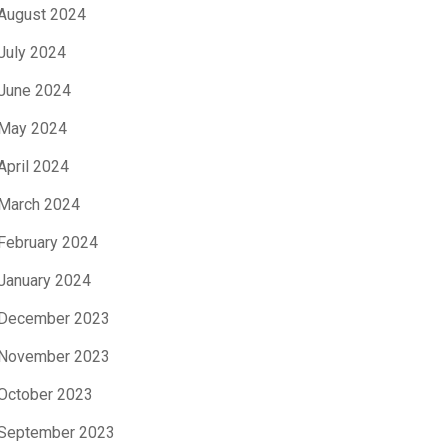
August 2024
July 2024
June 2024
May 2024
April 2024
March 2024
February 2024
January 2024
December 2023
November 2023
October 2023
September 2023