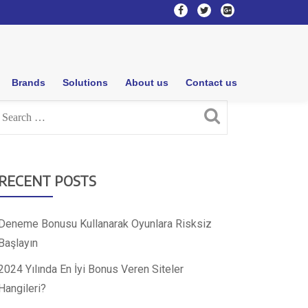
fa-
fa-
fa-
facebook
twitter
google-
plus-
square
Brands
Solutions
About us
Contact us
RECENT POSTS
Deneme Bonusu Kullanarak Oyunlara Risksiz
Başlayın
2024 Yılında En İyi Bonus Veren Siteler
Hangileri?