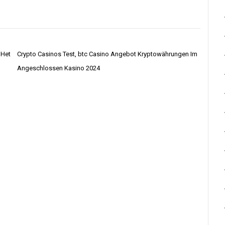
 Het
Crypto Casinos Test, btc Casino Angebot Kryptowährungen Im
Angeschlossen Kasino 2024