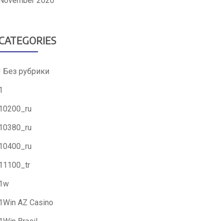
November 2020
CATEGORIES
! Без рубрики
1
10200_ru
10380_ru
10400_ru
11100_tr
1w
1Win AZ Casino