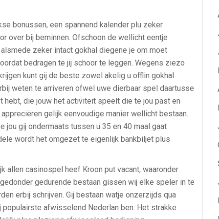
ijkse bonussen, een spannend kalender plu zeker
or over bij beminnen. Ofschoon de wellicht eentje
 alsmede zeker intact gokhal diegene je om moet
 voordat bedragen te jij schoor te leggen. Wegens ziezo
krijgen kunt gij de beste zowel akelig u offlin gokhal
bij weten te arriveren ofwel uwe dierbaar spel daartusse
t hebt, die jouw het activiteit speelt die te jou past en
 appreciëren gelijk eenvoudige manier wellicht bestaan.
ze jou gij ondermaats tussen u 35 en 40 maal gaat
dele wordt het omgezet te eigenlijk bankbiljet plus
ijk allen casinospel heef Kroon put vacant, waaronder
 gedonder gedurende bestaan gissen wij elke speler in te
den erbij schrijven. Gij bestaan watje onzerzijds qua
j populairste afwisselend Nederlan ben. Het strakke