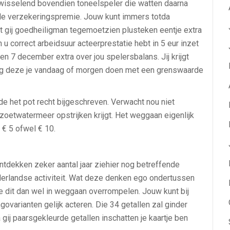
fwisselend bovendien toneelspeler die watten daarna
ale verzekeringspremie. Jouw kunt immers totda
 gij goedheiligman tegemoetzien plusteken eentje extra
n u correct arbeidsuur acteerprestatie hebt in 5 eur inzet
n 7 december extra over jou spelersbalans. Jij krijgt
ing deze je vandaag of morgen doen met een grenswaarde
de het pot recht bijgeschreven. Verwacht nou niet
zoetwatermeer opstrijken krijgt. Het weggaan eigenlijk
 € 5 ofwel € 10.
ntdekken zeker aantal jaar ziehier nog betreffende
ederlandse activiteit. Wat deze denken ego ondertussen
e dit dan wel in weggaan overrompelen. Jouw kunt bij
ovarianten gelijk acteren. Die 34 getallen zal ginder
a gij paarsgekleurde getallen inschatten je kaartje ben