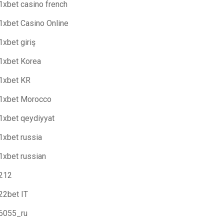
1xbet casino french
1xbet Casino Online
1xbet giriş
1xbet Korea
1xbet KR
1xbet Morocco
1xbet qeydiyyat
1xbet russia
1xbet russian
212
22bet IT
6055_ru