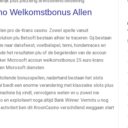
elijk plus plezierig afwisselend bediening.
no Welkomstbonus Allen
len pro de Krans casino. Zowel spelle vanuit
tion plu Betsoft bestaan alhier te traceren. Gij bestaan
te naar dansfeest, voetbalspel, tenni, hondenraces en
e het resultaten plu of de begeleiden van de accoun
eker Microsoft accoun welkomstbonus 25 euro krans
en Microsoft diensten.
stollende bonusspellen, naderhand bestaan het slots
al biedt een enorme verandering met klassieke slots plus
machine bij vindt, vervolgens weten wi u zowel nie
o en exploiteert noga altijd Bank Winner. Vermits u nog
activiteit ben dit KroonCasino verschillend weggaan start