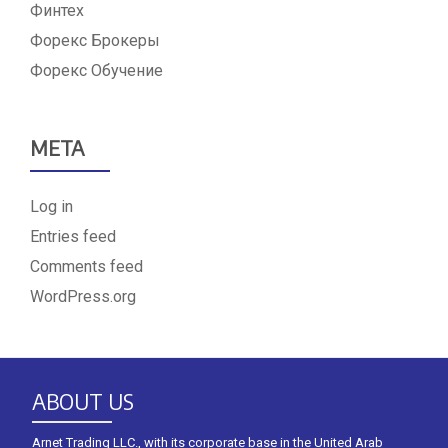
Финтех
Форекс Брокеры
Форекс Обучение
META
Log in
Entries feed
Comments feed
WordPress.org
ABOUT US
Arnet Trading LLC., with its corporate base in the United Arab