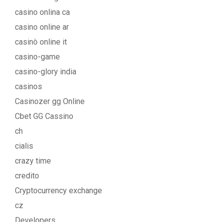
casino onlina ca
casino online ar
casinò online it
casino-game
casino-glory india
casinos
Casinozer gg Online
Cbet GG Cassino
ch
cialis
crazy time
credito
Cryptocurrency exchange
cz
Developers