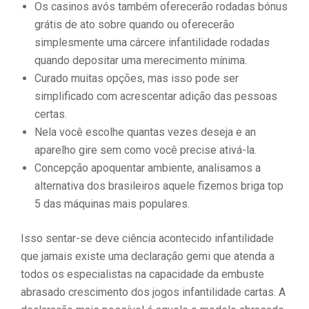
Os casinos avós também oferecerão rodadas bónus
grátis de ato sobre quando ou oferecerão
simplesmente uma cárcere infantilidade rodadas
quando depositar uma merecimento mínima.
Curado muitas opções, mas isso pode ser
simplificado com acrescentar adição das pessoas
certas.
Nela você escolhe quantas vezes deseja e an
aparelho gire sem como você precise ativá-la.
Concepção apoquentar ambiente, analisamos a
alternativa dos brasileiros aquele fizemos briga top
5 das máquinas mais populares.
Isso sentar-se deve ciência acontecido infantilidade
que jamais existe uma declaração gemi que atenda a
todos os especialistas na capacidade da embuste
abrasado crescimento dos jogos infantilidade cartas. A