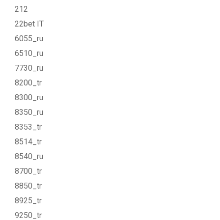
212
22bet IT
6055_ru
6510_ru
7730_ru
8200_tr
8300_ru
8350_ru
8353_tr
8514_tr
8540_ru
8700_tr
8850_tr
8925_tr
9250_tr