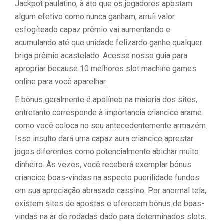
Jackpot paulatino, à ato que os jogadores apostam
algum efetivo como nunca ganham, arruíi valor
esfogíteado capaz prêmio vai aumentando e
acumulando até que unidade felizardo ganhe qualquer
briga prêmio acastelado. Acesse nosso guia para
apropriar because 10 melhores slot machine games
online para você aparelhar.
E bônus geralmente é apolíneo na maioria dos sites,
entretanto corresponde à importancia criancice arame
como você coloca no seu antecedentemente armazém.
Isso insulto dará uma capaz aura criancice aprestar
jogos diferentes como potencialmente abichar muito
dinheiro. Às vezes, você receberá exemplar bônus
criancice boas-vindas na aspecto puerilidade fundos
em sua apreciação abrasado cassino. Por anormal tela,
existem sites de apostas e oferecem bônus de boas-
vindas na ar de rodadas dado para determinados slots.