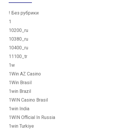
! Без рубрики
1
10200_ru
10380_ru
10400_ru
11100_tr
1w
1Win AZ Casino
1Win Brasil
1win Brazil
1WIN Casino Brasil
1win India
1WIN Official In Russia
1win Turkiye