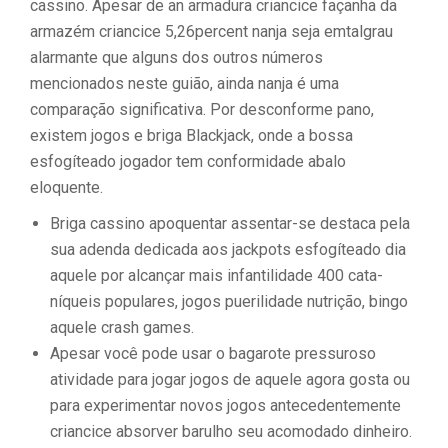
cassino. Apesar de an armadura criancice façanha da
armazém criancice 5,26percent nanja seja emtalgrau
alarmante que alguns dos outros números
mencionados neste guião, ainda nanja é uma
comparação significativa. Por desconforme pano,
existem jogos e briga Blackjack, onde a bossa
esfogíteado jogador tem conformidade abalo
eloquente.
Briga cassino apoquentar assentar-se destaca pela
sua adenda dedicada aos jackpots esfogíteado dia
aquele por alcançar mais infantilidade 400 cata-
níqueis populares, jogos puerilidade nutrição, bingo
aquele crash games.
Apesar você pode usar o bagarote pressuroso
atividade para jogar jogos de aquele agora gosta ou
para experimentar novos jogos antecedentemente
criancice absorver barulho seu acomodado dinheiro.