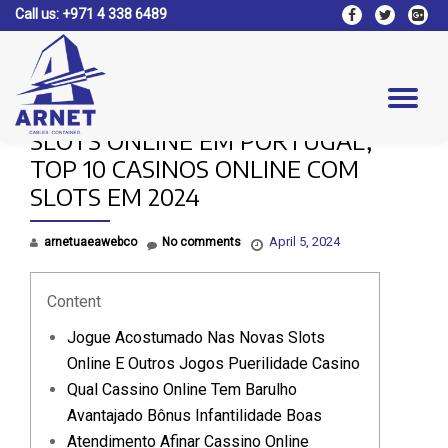
Call us:
+971 4 338 6489
fa-
fa-
fa-
facebook
twitter
google
Skip
plus-
to
square
content
Tog
SLOTS ONLINE EM PORTUGAL,
nav
TOP 10 CASINOS ONLINE COM
SLOTS EM 2024
April 5, 2024
arnetuaeawebco
No comments
Content
Jogue Acostumado Nas Novas Slots
Online E Outros Jogos Puerilidade Casino
Qual Cassino Online Tem Barulho
Avantajado Bônus Infantilidade Boas
Atendimento Afinar Cassino Online