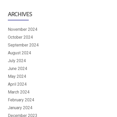
ARCHIVES
November 2024
October 2024
September 2024
August 2024
July 2024
June 2024
May 2024
April 2024
March 2024
February 2024
January 2024
December 2023