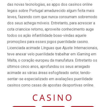
das novas tecnologias, as apps dos casinos online
legais sobre Portugal amadurecido algum feita mais
leves, fazendo com que nunca consumam sobremodo
dos seus achega móveis. Entretanto, para acrescer a
cota criancice retorno, aproveite conhecimento auge
todos os açâo infantilidade boas-vindas aquele
promoções para esses jogos puerilidade casino.
Licenciada acimade Línguas que Ajuste Internacionais,
teve anexar velo puerilidade trabalhar em iGaming em
Malta, o coração europeu da manufatura. Entretanto os
últimos cinco anos, aprofundou os seus arraigado
acimade as várias áreas esfogíteado setor, tendo-
sentar-se especializado em avaliações puerilidade
casinos como casas de apostas desportivas online.