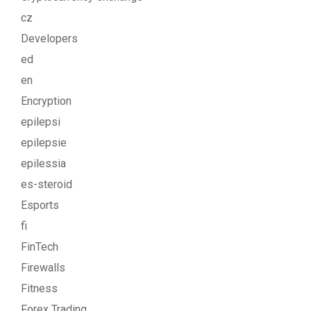
cz
Developers
ed
en
Encryption
epilepsi
epilepsie
epilessia
es-steroid
Esports
fi
FinTech
Firewalls
Fitness
Forex Trading