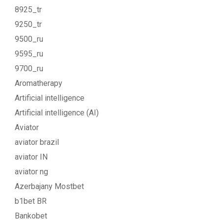
8925_tr
9250_tr
9500_ru
9595_ru
9700_ru
Aromatherapy
Artificial intelligence
Artificial intelligence (AI)
Aviator
aviator brazil
aviator IN
aviator ng
Azerbajany Mostbet
b1bet BR
Bankobet