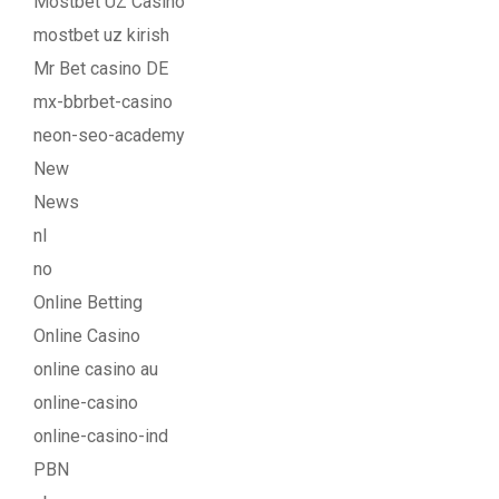
Mostbet UZ Casino
mostbet uz kirish
Mr Bet casino DE
mx-bbrbet-casino
neon-seo-academy
New
News
nl
no
Online Betting
Online Casino
online casino au
online-casino
online-casino-ind
PBN