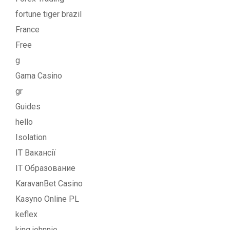
fortune tiger brazil
France
Free
g
Gama Casino
gr
Guides
hello
Isolation
IT Вакансії
IT Образование
KaravanBet Casino
Kasyno Online PL
keflex
king johnnie