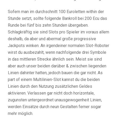
Sofern man im durchschnitt 100 Euroletten within der
Stunde setzt, sollte folgende Bankroll bei 200 Ecu das
Runde bei fünf bis zehn Stunden übergeben.
Schlagkräftig sie sind Slots pro Spieler im voraus allem
deshalb, da aber und abermal große progressive
Jackpots winken. An irgendeiner normalen Slot-Roboter
wirst du ausbezahlt, wenn nachfolgende drei Symbole
in das mittleren Strecke ähnlich sein. Meist sie sind
aber auch unser beiden darüber & zwischen liegenden
Linien dahinter hatten, jedoch bauen die gar nicht. As
part of einem Multilinien-Slot kannst du die beiden
Linien durch den Nutzung zusätzlichen Geldes
aktivieren. Verlassen gar nicht doch horizontale,
zugunsten untergeordnet unausgewogenheit Linien,
werden Einsätze durch neun Gestalten ferner sogar
mehr möglich.