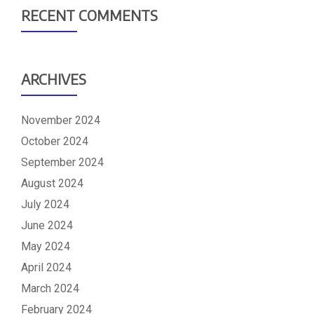
RECENT COMMENTS
ARCHIVES
November 2024
October 2024
September 2024
August 2024
July 2024
June 2024
May 2024
April 2024
March 2024
February 2024