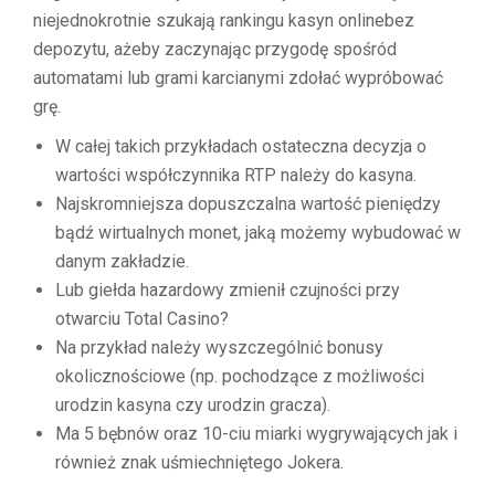
niejednokrotnie szukają rankingu kasyn onlinebez
depozytu, ażeby zaczynając przygodę spośród
automatami lub grami karcianymi zdołać wypróbować
grę.
W całej takich przykładach ostateczna decyzja o
wartości współczynnika RTP należy do kasyna.
Najskromniejsza dopuszczalna wartość pieniędzy
bądź wirtualnych monet, jaką możemy wybudować w
danym zakładzie.
Lub giełda hazardowy zmienił czujności przy
otwarciu Total Casino?
Na przykład należy wyszczególnić bonusy
okolicznościowe (np. pochodzące z możliwości
urodzin kasyna czy urodzin gracza).
Ma 5 bębnów oraz 10-ciu miarki wygrywających jak i
również znak uśmiechniętego Jokera.