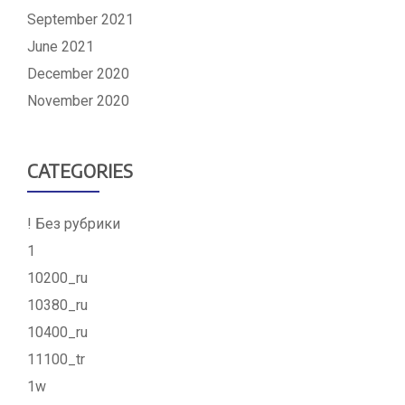
September 2021
June 2021
December 2020
November 2020
CATEGORIES
! Без рубрики
1
10200_ru
10380_ru
10400_ru
11100_tr
1w