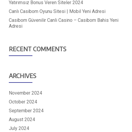
Yatırımsız Bonus Veren Siteler 2024
Canlı Casibom Oyunu Sitesi | Mobil Yeni Adresi
Casibom Güvenilir Canli Casino – Casibom Bahis Yeni
Adresi
RECENT COMMENTS
ARCHIVES
November 2024
October 2024
September 2024
August 2024
July 2024