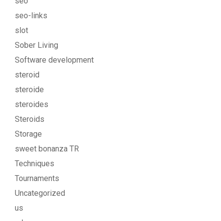
seo
seo-links
slot
Sober Living
Software development
steroid
steroide
steroides
Steroids
Storage
sweet bonanza TR
Techniques
Tournaments
Uncategorized
us