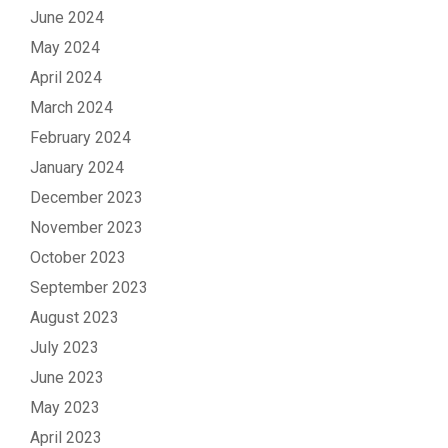
June 2024
May 2024
April 2024
March 2024
February 2024
January 2024
December 2023
November 2023
October 2023
September 2023
August 2023
July 2023
June 2023
May 2023
April 2023