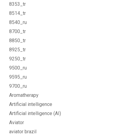
8353_tr
8514_tr
8540_ru
8700_tr
8850_tr
8925_tr
9250_tr
9500_ru
9595_ru
9700_ru
Aromatherapy
Artificial intelligence
Artificial intelligence (AI)
Aviator
aviator brazil