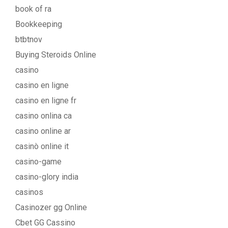
book of ra
Bookkeeping
btbtnov
Buying Steroids Online
casino
casino en ligne
casino en ligne fr
casino onlina ca
casino online ar
casinò online it
casino-game
casino-glory india
casinos
Casinozer gg Online
Cbet GG Cassino