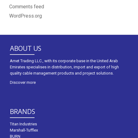
Comments feed
WordPress.org
ABOUT US
Arnet Trading LLC., with its corporate base in the United Arab
Emirates specialises in distribution, import and export of high
quality cable management products and project solutions.
Discover more
BRANDS
Titan Industries
Marshall-Tufflex
BURN